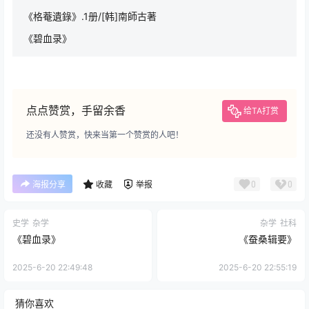
《格菴遺錄》.1册/[韩]南師古著
《碧血录》
点点赞赏，手留余香
给TA打赏
还没有人赞赏，快来当第一个赞赏的人吧！
0
0
海报分享
收藏
举报
史学
杂学
杂学
社科
《碧血录》
《蚕桑辑要》
2025-6-20 22:49:48
2025-6-20 22:55:19
猜你喜欢