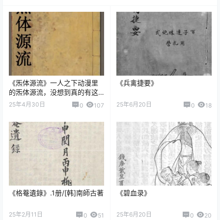
《炁体源流》一人之下动漫里
《兵禽捷要》
的炁体源流，没想到真的有这
本书！
25年4月30日
25年6月20日
0
107
0
18
《格菴遺錄》.1册/[韩]南師古著
《碧血录》
25年2月11日
25年6月20日
0
51
0
20