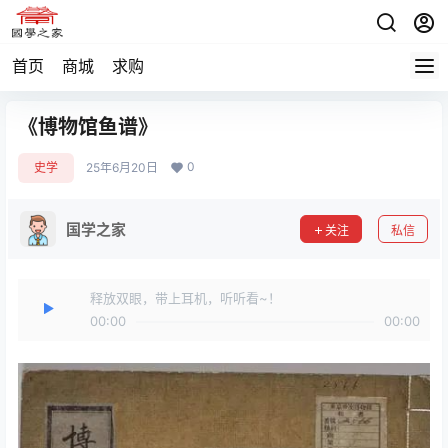
首页
商城
求购
《博物馆鱼谱》
0
史学
25年6月20日
国学之家
关注
私信
释放双眼，带上耳机，听听看~！
00:00
00:00