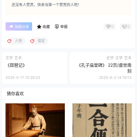
还没有人赞赏，快来当第一个赞赏的人吧！
0
0
海报分享
收藏
举报
人物
儒家
文学
艺术
史学
文学
艺术
《琵琶记》
《孔子庙堂碑》 22页/虞世南
刻
2025-5-17 10:26:33
2025-6-3 14:19:13
猜你喜欢