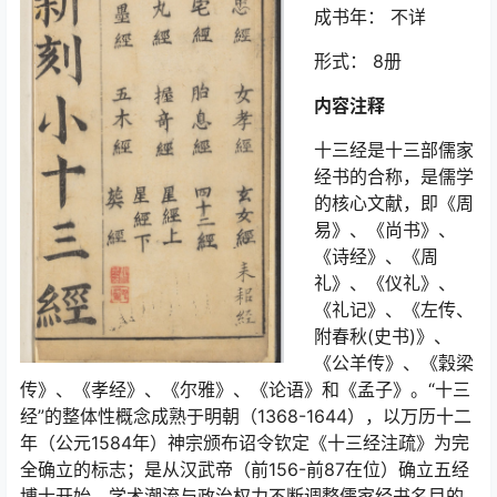
成书年： 不详
形式： 8册
内容注释
十三经是十三部儒家
经书的合称，是儒学
的核心文献，即《周
易》、《尚书》、
《诗经》、《周
礼》、《仪礼》、
《礼记》、《左传、
附春秋(史书)》、
《公羊传》、《穀梁
传》、《孝经》、《尔雅》、《论语》和《孟子》。“十三
经”的整体性概念成熟于明朝（1368-1644），以万历十二
年（公元1584年）神宗颁布诏令钦定《十三经注疏》为完
全确立的标志；是从汉武帝（前156-前87在位）确立五经
博士开始，学术潮流与政治权力不断调整儒家经书名目的