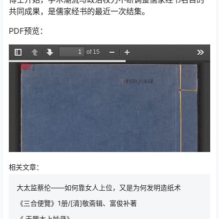
共同成果，是儒家经书的最近一次结集。
PDF预览：
相关文章：
大太监蔡伦——如何靠女人上位，又是为何发明造纸术
《三合便覽》1册/[清]敬斋辑、富俊补著
《 天罡太上妙录》