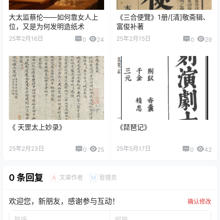
大太监蔡伦——如何靠女人上
《三合便覽》1册/[清]敬斋辑、
位，又是为何发明造纸术
富俊补著
25年2月16日
25年2月15日
0
24
0
29
《 天罡太上妙录》
《琵琶记》
25年2月23日
25年5月17日
0
25
0
42
0 条回复
文章作者
管理员
A
M
欢迎您，新朋友，感谢参与互动！
确认修改