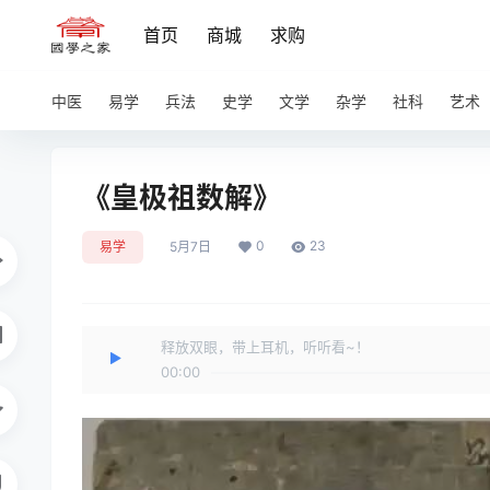
首页
商城
求购
中医
易学
兵法
史学
文学
杂学
社科
艺术
《皇极祖数解》
0
23
易学
5月7日
释放双眼，带上耳机，听听看~！
00:00