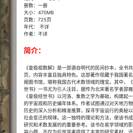
册数：一册
大小：470MB
页数：725页
年代： 不详
作者：不详
简介：
《皇极祖数解》是一部源自明代的民间抄本，全书共计
页，内容丰富且独具特色。这部著作现藏于我国著名
阁图书馆，堪称我国古代术数领域的瑰宝。其中，《
世书》一书尤为引人注目，据传为北宋著名学者邵雍
《皇极经世书》以河洛、象数之学为基础，构建起一
的宇宙观和历史编年体系。作者试图通过对天地万物
历史的深入分析和精准推算，探寻宇宙运行的奥秘以
社会变迁的规律。这一独特的理论和方法，使该书成
研究和术数发展的的重要参考。该书在易学领域的影
容小觑，不仅为后世学者提供了丰富的研究素材，还