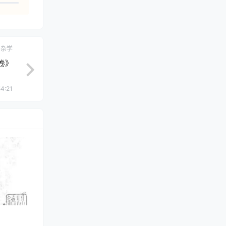
杂学
卷》
4:21