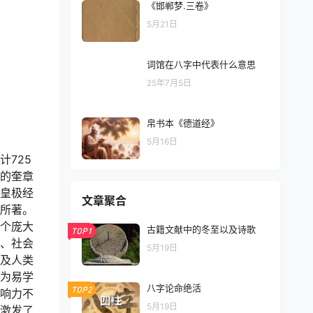
《邯郸梦.三卷》
5月21日
词馆在八字中代表什么意思
25年7月5日
帛书本《德道经》
5月16日
725
的奎章
皇极经
文章聚合
所著。
个庞大
古籍文献中的冬至以及诗歌
TOP1
、社会
5月19日
及人类
为易学
八字论命绝活
TOP2
响力不
5月19日
激发了