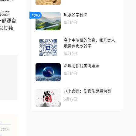
成部
风水名字释义
TOP3
一部源自
5月19日
以其独
名字中暗藏的信息，哪几类人
最需要更改名字
5月19日
命理助你找美满婚姻
5月19日
八字命理：伤官伤尽最为奇
5月19日
共0人