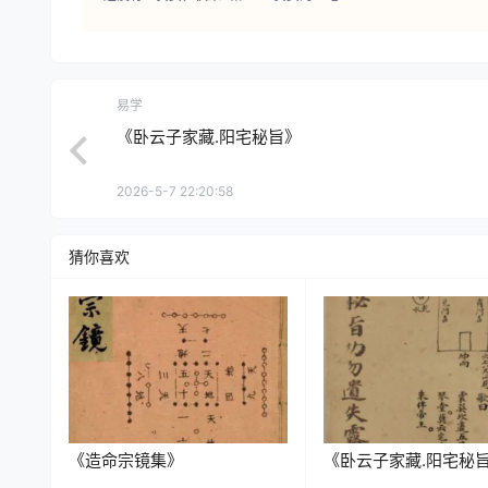
易学
《卧云子家藏.阳宅秘旨》
2026-5-7 22:20:58
猜你喜欢
《造命宗镜集》
《卧云子家藏.阳宅秘