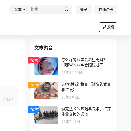
文章
登录
快速注册
投稿
文章聚合
怎么样的八字会命里无财？
TOP1
（哪些人八字会跟钱过不
去？）
25年4月15日
天师钟馗的故事（钟馗的故事
TOP2
和传说）
25年3月6日
00:00
道家法术的基础易气术，打开
TOP3
能量交换的通道
25年7月2日