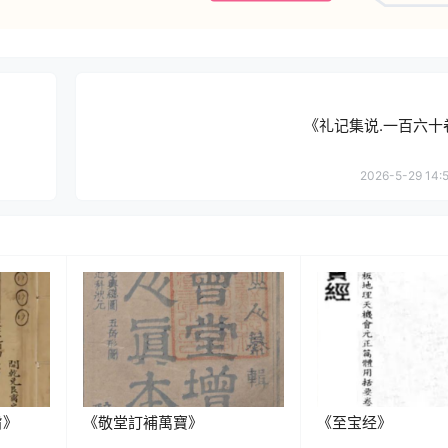
《礼记集说.一百六十
2026-5-29 14:5
旨》
《敬堂訂補萬寶》
《至宝经》