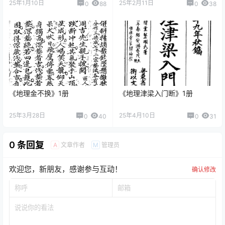
25年1月10日
25年2月11日
0
88
0
38
《地理金不换》1册
《地理津梁入门断》1册
25年3月28日
25年4月10日
0
40
0
31
0 条回复
文章作者
管理员
A
M
欢迎您，新朋友，感谢参与互动！
确认修改