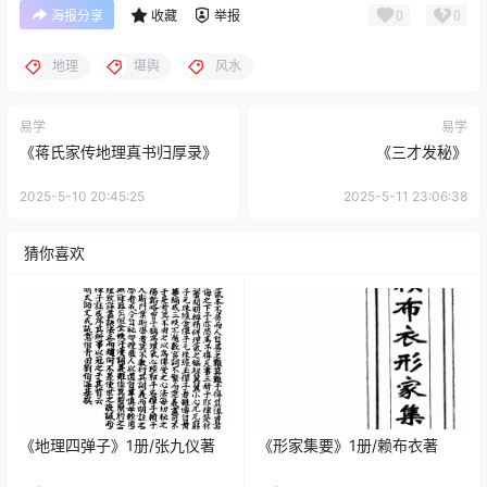
0
0
海报分享
收藏
举报
地理
堪舆
风水
易学
易学
《蒋氏家传地理真书归厚录》
《三才发秘》
2025-5-10 20:45:25
2025-5-11 23:06:38
猜你喜欢
《地理四弹子》1册/张九仪著
《形家集要》1册/赖布衣著