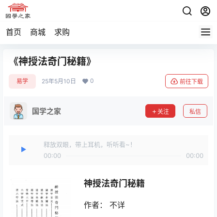
首页
商城
求购
《神授法奇门秘籍》
0
易学
25年5月10日
前往下载
国学之家
关注
私信
释放双眼，带上耳机，听听看~！
00:00
00:00
神授法奇门秘籍
作者： 不详