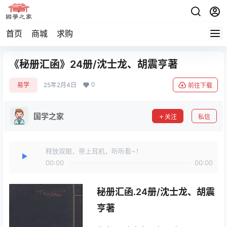
首页
商城
求购
《秘册汇函》24册/沈士龙、胡震亨著
0
易学
25年2月4日
前往下载
国学之家
关注
私信
释放双眼，带上耳机，听听看~！
00:00
00:00
秘册汇函.24册/沈士龙、胡震
亨著