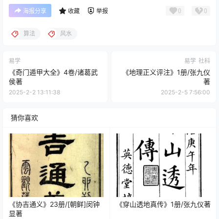
0
0
海报分享
收藏
举报
算法
风水
易学
易学
社科
《奇门遁甲大全》4卷/诸葛武
《地理正义评注》1册/张九仪
侯著
著
2025-2-2 13:11:38
2025-2-5 7:56:00
猜你喜欢
《协吉通义》23册/[朝鲜]闵钟
《穿山透地真传》1册/张九仪著
显著