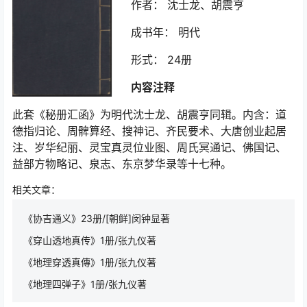
作者： 沈士龙、胡震亨
成书年： 明代
形式： 24册
内容注释
此套《秘册汇函》为明代沈士龙、胡震亨同辑。内含：道
德指归论、周髀算经、搜神记、齐民要术、大唐创业起居
注、岁华纪丽、灵宝真灵位业图、周氏冥通记、佛国记、
益部方物略记、泉志、东京梦华录等十七种。
相关文章：
《协吉通义》23册/[朝鲜]闵钟显著
《穿山透地真传》1册/张九仪著
《地理穿透真傳》1册/张九仪著
《地理四弹子》1册/张九仪著