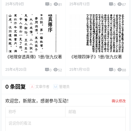
25年5月9日
25年6月12日
0
81
0
67
《地理穿透真傳》1册/张九仪著
《地理四弹子》1册/张九仪著
25年4月20日
25年1月10日
0
52
0
88
0 条回复
文章作者
管理员
A
M
欢迎您，新朋友，感谢参与互动！
确认修改