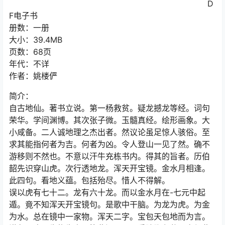
D
F电子书
册数：一册
大小：39.4MB
页数：68页
年代：不详
作者：姚楼俨
简介：
自古地仙。著书立说。第一杨救贫。疑龙撼龙等经。词句
荣华。学间渊博。其次张子微。玉髓真经。绘形画象。大
小咸备。二人诚地理之杰出者。然议论虽足惊人骇俗。至
求其能指何者为吉。何者为凶。令人登山一见了然。确不
游移则不然也。不意以汗牛充栋书内。得其的旨者。历伯
韶先识穿山虎。次行透地龙。浑天开宝镜。金水月相逢。
此四句。看地义蕴。包括殆尽。惜人不得解。
误以虎有七十二。龙有六十龙。而以金水月在-七元中起
遁。竟不知浑天开宝镜句。是歌中干脑。为龙为虎。为金
为水。总在镜中一家物。浑天二字。宝包天包地而为言。