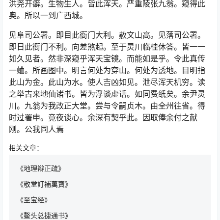
洪尧开癖。生物生人。皆此浑天。严重陵张九翁。窥得此
奥。所以一到广西城。
见阜司公署。即目此衙门大利。赦文山高。见落司公署。
即日此衙门不利。向差煞起。至于灵川临桂休答。皆一一
如久见者。然非深窥乎浑天宝镜。而能如是乎。令此真传
一蛐。所画图中。明言何处为穿山。何处为透地。目明指
此山为金。此山为水。使人吉凶如见。泄尽浑天机穷。读
之举古来地仙诸书。皆为浮谈虚话。如同费纸矣。余尹灵
川。九翁为我改正大堂。尝与令嗣贞木。由全州往省。得
时过署申。竟夜谈心。余深有契乎此。因取俸余付之献
刚。公我同人焉
相关文章：
《地理辩正疏》
《敬堂訂補萬寶》
《至宝经》
《鳌头总捷通书》