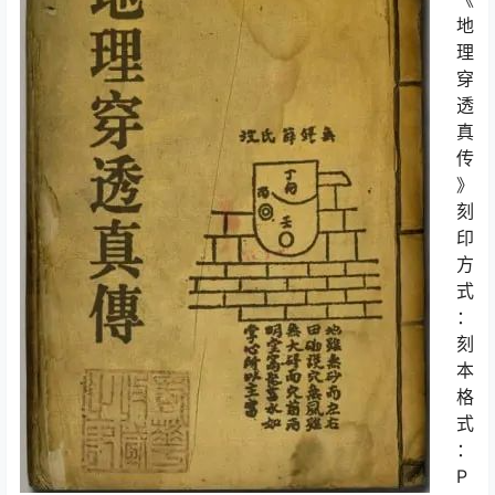
地
理
穿
透
真
传
》
刻
印
方
式
：
刻
本
格
式
：
P