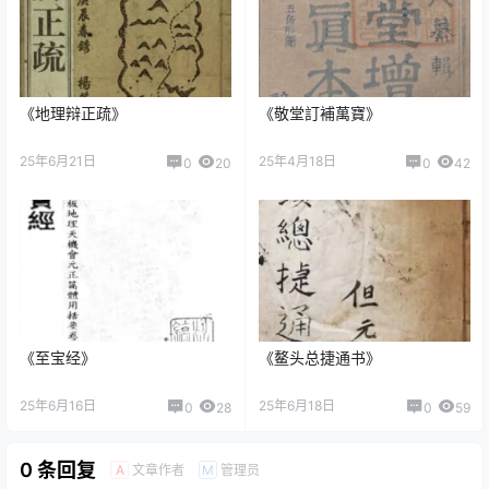
《地理辩正疏》
《敬堂訂補萬寶》
25年6月21日
25年4月18日
0
20
0
42
《至宝经》
《鳌头总捷通书》
25年6月16日
25年6月18日
0
28
0
59
0 条回复
文章作者
管理员
A
M