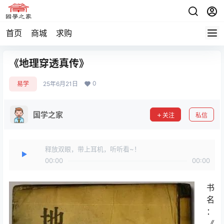
首页
商城
求购
《地理穿透真传》
0
易学
25年6月21日
国学之家
关注
私信
释放双眼，带上耳机，听听看~！
00:00
00:00
书
名
：
《