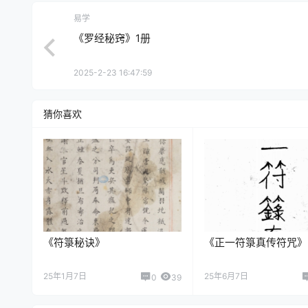
易学
《罗经秘窍》1册
2025-2-23 16:47:59
猜你喜欢
《符箓秘诀》
《正一符箓真传符咒》
25年1月7日
25年6月7日
0
39