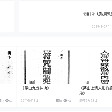
《通书》1册/周敦
2025-2-27 1:
《茅山九龙神功》
《茅山上清人形符
秘》
25年6月12日
25年3月22日
0
52
0
24