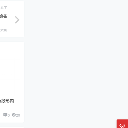
易学
颐著
10:38
籙散形内
0
29