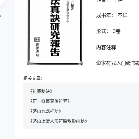
成书年： 不详
形式： 3卷
内容注释
道家符咒入门级书
相关文章：
《符箓秘诀》
《正一符箓真传符咒》
《茅山九龙神功》
《茅山上清人形符籙散形内秘》