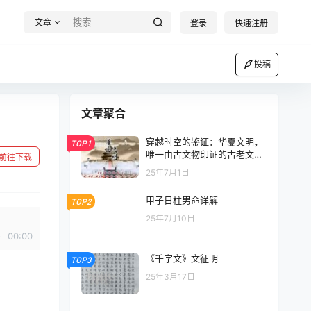
文章
登录
快速注册
投稿
文章聚合
穿越时空的鉴证：华夏文明，
TOP1
唯一由古文物印证的古老文明
前往下载
（八）【文字】
25年7月1日
甲子日柱男命详解
TOP2
25年7月10日
00:00
《千字文》文征明
TOP3
25年3月17日