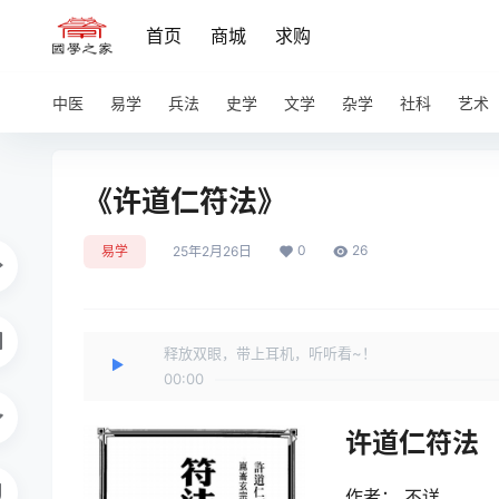
首页
商城
求购
中医
易学
兵法
史学
文学
杂学
社科
艺术
《许道仁符法》
0
26
易学
25年2月26日
释放双眼，带上耳机，听听看~！
00:00
许道仁符法
作者： 不详