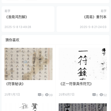
易学
易学
《淮南鸿烈解》
《周易》重刊本
2025-5-8 13:49:28
2025-5-8 21:24:03
猜你喜欢
《符箓秘诀》
《正一符箓真传符咒》
25年1月7日
25年6月7日
0
39
0
52