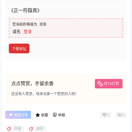
《正一符籙真》
您当前的等级为
游客
请先
登录
下载地址
点点赞赏，手留余香
给TA打赏
还没有人赞赏，快来当第一个赞赏的人吧！
0
0
海报分享
收藏
举报
符录
道符