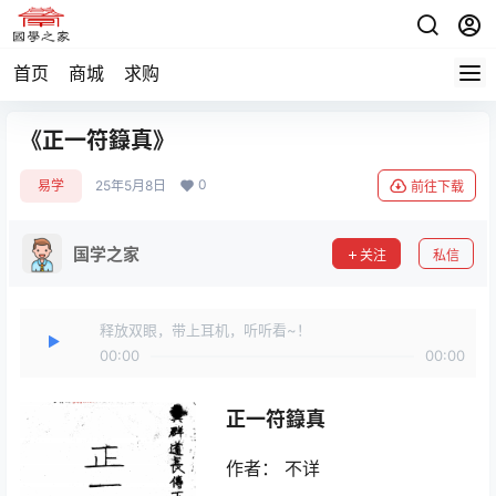
首页
商城
求购
《正一符籙真》
0
易学
25年5月8日
前往下载
国学之家
关注
私信
释放双眼，带上耳机，听听看~！
00:00
00:00
正一符籙真
作者： 不详