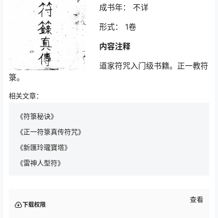
成书年： 不详
形式： 1卷
内容注释
道家符咒入门级书籍。正一教符
箓。
相关文章：
《符箓秘诀》
《正一符箓真传符咒》
《新匯玲瓏寶塔》
《雷神人型符》
查看
下载权限