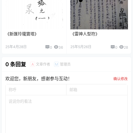
《新匯玲瓏寶塔》
《雷神人型符》
25年4月28日
25年5月26日
0
36
0
28
0 条回复
文章作者
管理员
A
M
欢迎您，新朋友，感谢参与互动！
确认修改