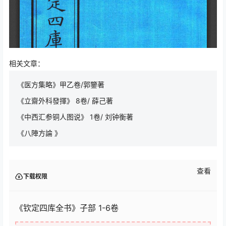
相关文章：
《医方集略》甲乙卷/郭鑒著
《立齋外科發揮》 8卷/ 薛己著
《中西汇参铜人图说》 1卷/ 刘钟衡著
《八陣方論 》
查看
下载权限
《钦定四库全书》子部 1-6卷