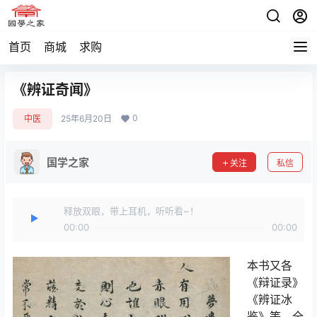
首页
商城
求购
《辨证奇闻》
0
中医
25年6月20日
国学之家
关注
私信
释放双眼，带上耳机，听听看~！
00:00
00:00
本书又各
《辩证录》
《辨证冰
鉴》等。全