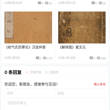
25年6月20日
25年5月31日
0
25
0
28
《和气氏伤寒论》汉张仲景
《解体图》寛文元
25年2月8日
25年4月18日
0
479
0
486
0 条回复
文章作者
管理员
A
M
欢迎您，新朋友，感谢参与互动！
确认修改