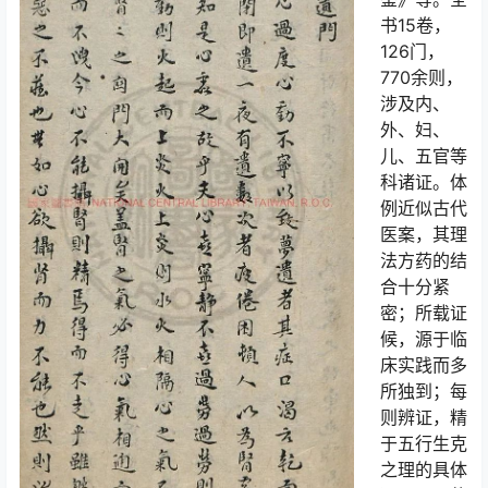
书15卷，
126门，
770余则，
涉及内、
外、妇、
儿、五官等
科诸证。体
例近似古代
医案，其理
法方药的结
合十分紧
密；所载证
候，源于临
床实践而多
所独到；每
则辨证，精
于五行生克
之理的具体