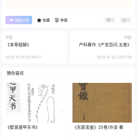
0
0
海报分享
收藏
举报
中医
中医
《本草經解》
产科著作《产宝百问.五卷》
2025-6-20 22:48:07
2025-6-20 22:57:59
猜你喜欢
《壁录遁甲天书》
《东医宝鉴》25卷/许浚 著