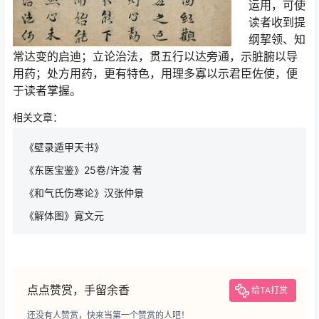
运用，可使
读者收到提
纲挈领、知
常达变的启迪；立论治法，贯五行以达旁通，示脏腑以导
用药；处方用药，更有特色，用理多寡以示君臣佐使，便
于读者掌握。
相关文章：
《壁录遁甲天书》
《东医宝鉴》25卷/许浚 著
《和气氏伤寒论》汉张仲景
《解体图》寛文元
点点赞赏，手留余香
给TA打赏
还没有人赞赏，快来当第一个赞赏的人吧！