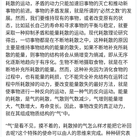
耗散的运动，矛盾的动力只能加速旧事物的灭亡和推动新
事物的前进。事物的矛盾发展，就是所谓的“必然之数”的发
展。然而，我们要维持现有的事物，或者改变原有的状
态，比如延长自己的寿命和寻求事物的平衡与稳定，就要
采取一种抑制矛盾和能量耗散的运动。现代耗散理论研究
得出，一切事物都是在不断地耗散之中，这种耗散的原因
主要是维持事物结构的能量的散失，如果不断地补充所耗
散的能量，则事物的结构将会从熵增变为熵减，即从无序
化逐斯地趋向于有序化。生物不断地摄取食物，就是在不
断地补充所耗散的能量。然而，这种补充因为消化食物的
过程中，也有能量的耗损，它不能完全补充结构在运转过
程中所耗散掉的动力，要改变能量散失的最好方法，就是
使事物进行一种反向的运动，是一种气的反向运动。能量
的耗散，是气的耗散，气散则气数减少，气增则能量增
大，气数增大，寿命变长。因此，事物改变的真正动力，
就在其组成物质结构的“气”中。
“气”是看不见，摸不着的，耗散掉的气怎么样才能把它补回
去呢?这个特殊的使命可以由人的思维来完成。种种研究表