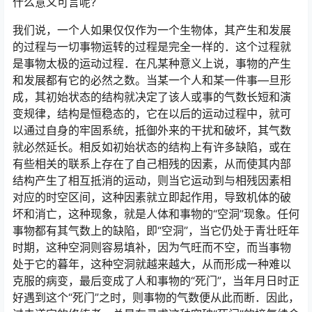
什么意义可言呢?
我们说，一个人如果仅仅作为一个生物体，其产生和发展
的过程与一切事物运转的过程是完全一样的．这个过程就
是事物太极的运动过程．在凡某种意义上说，事物的产生
和发展都有它的必然之数。当某一个人和某一件事—旦形
成，其初始状态的结构就决定了该人或事的气数长短和演
变规律，结构是恒稳态的，它在以后的运动过程中，就可
以通过自身的牢固系统，抵御外来的干扰和破坏，其气数
就必然延长。相反如初始状态的结构上有许多缺陷，或在
有些相关的联系上存在了自己相残的因素，从而使其内部
结构产生了相互抵消的运动，则当它运动到与相残因素相
对应的时空区间，这种因素就立即起作用，导致机体的破
坏和消亡，这种现象，就是人体和事物的“空洞”现象。任何
事物都有其气数上的缺陷，即“空洞”，当它仍处于青壮旺年
时期，这种空洞则容易填补，因为气旺而不空，而当事物
处于它的暮年，这种空洞就越来越大，从而形成一种难以
克服的病变，最后变成了人和事物的“死门”，当年月日时正
好遇到这个“死门”之时，则事物的气数便从此而断．因此，