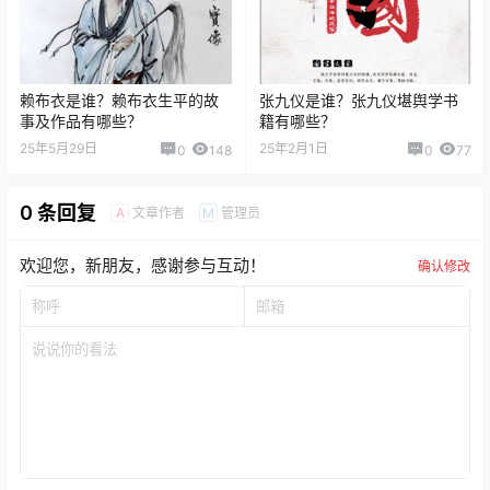
赖布衣是谁？赖布衣生平的故
张九仪是谁？张九仪堪舆学书
事及作品有哪些？
籍有哪些？
25年5月29日
25年2月1日
0
148
0
77
0 条回复
文章作者
管理员
A
M
欢迎您，新朋友，感谢参与互动！
确认修改