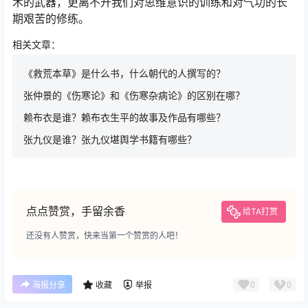
术的武器，更离不开我们对思维意识的训练和对气功的长
期艰苦的修练。
相关文章：
《救荒本草》是什么书，什么朝代的人撰写的？
张仲景的《伤寒论》和《伤寒杂病论》的区别在哪？
赖布衣是谁？赖布衣生平的故事及作品有哪些？
张九仪是谁？张九仪堪舆学书籍有哪些？
点点赞赏，手留余香
给TA打赏
还没有人赞赏，快来当第一个赞赏的人吧！
0
0
海报分享
收藏
举报