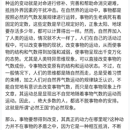
种运的变动就是对命进行修补、完善和帮助命消灾避难，
抵挡外界因素的干扰冲击。在自然界的运动中，事物都是
按照必然的气数发展规律进行运转，事物的生老病死有着
固定的定数，这些定数是早已规定好的，正象太阳、地球
要存活多少年，都可以计算得出一样。然而，自然界加入
了人类的运动，情况就不大一样了，人们在自己的活动过
程中，可以改变事物的现状，改变事物的运动，从而使事
物的结构和气数得到加强和减弱，使事物呈现出千变万化
的态势。尤其是人类特异思维现象，可以直接改变事物的
气数成份，令事物改变原有的结构和运动状态。不过，在
一般情况下，人们的思维都是随自然而走，总是受着习惯
的束缚，加之人们对自然界气数运动的规律缺乏认识，不
能自觉地有意识去改变事物气数，而只是在事物现象上作
文章，其运动总是显现出不自觉地随着事物气数的运动而
运动。因此，．绝大多数的人，都逃不脱事物命的安排。
这就是所谓“必然王国”的必然现象。
那么，事物要想得到改变，其真正的动力在哪里呢?这种动
力并不在事物的矛盾之中，因为它是一种相互抵消，不断