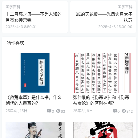
国学百科
国学百科
十二月亮之母——不为人知的
BE的天花板——光风霁月太子
月亮女神常羲
扶苏
2025-4-3 8:50:01
2025-4-3 15:00:00
猜你喜欢
《救荒本草》是什么书，什么
张仲景的《伤寒论》和《伤寒
朝代的人撰写的？
杂病论》的区别在哪？
25年4月15日
25年2月9日
0
63
0
312