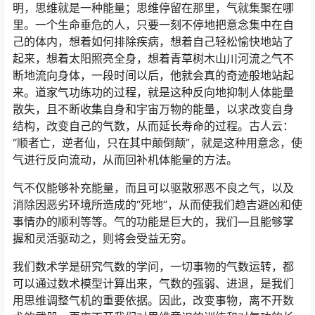
明，思维就是一种能量；思维停留在那里，气就集聚在哪
里。一个生命垂危的人，只要一刻不停地把意念集中在自
己的体内，想着如何排除疾病，想着自己轻松愉快地站了
起来，想着太阳照亮全身，想着青草树木山川河流之气不
断地流向身体，一段时间以后，他就会真的奇迹般地站起
来。道家气功练功的过程，就是这种反向地抑制人体能量
散失，且不断收集自身和宇宙万物的能量，以求改变自身
结构，改变自己的气数，从而延长寿命的过程。古人云：
“顺者亡，逆者仙，只在其中颠倒颠”，就是这种用意念，使
气进行反向流动，从而回补机体能量的方法。
气不仅能够补充能量，而且可以驱散邪恶不良之气，以及
消除因恶劣环境所造成的“死地”，从而使我们趋吉避凶和使
事情办的顺利等等。气的功能是巨大的，我们—且能够掌
握和灵活驱动之，则将会受益无穷。
我们数术学是研究气数的学问，一切事物的气数运转，都
可以通过数术模型计算出来，气数的强弱、进退，是我们
用思维调整气机的重要依据。因此，改变事物，离不开数