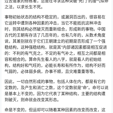
过去道家的修练者，总是在寻求这种突破“死门”的接气续命
之法，以求长生不死。
事物初始状态的结构不稳定的，或漏洞百出的，很容易在
它运转中遭到各种因素的冲击，当它不能抵抗这种冲击
时，则其结构必然破灭而重新组合，形成新的事物。中国
古代的王朝有存活了几百年的，也有几年的，从数术角度
说，其差别就在于它们王朝建立的初期是否形成了一个强
稳结构，这种强稳结构，就是其“内部诸因素都是相互促进
的：不利的有气克之，不足的有气补之，相互之间都是相
容和相合的。算命先生看人的八字，就是看人的初始结
构，结构好和气旺的，必能长寿和有所作为，结构不好而
气弱的，必体弱多病，办事不顺，且灾难重重等等。
因此，一切自然形成的事物，包括人体在内，都是有它的
定数的，及产生和消亡之数，这个定数就是“命”。命可以说
是基本上不变的，因为它代表了某种结构，主要的结构遭
到破灭，则命就会改变其形态。
命是不变的，但运却可以随着某种因素的改变而改变，这