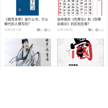
《救荒本草》是什么书，什么
张仲景的《伤寒论》和《伤寒
朝代的人撰写的？
杂病论》的区别在哪？
25年4月15日
25年2月9日
0
63
0
312
赖布衣是谁？赖布衣生平的故
张九仪是谁？张九仪堪舆学书
首页
专题
认证
搜索
菜单
我的
事及作品有哪些？
籍有哪些？
25年5月29日
25年2月1日
0
150
0
78
0 条回复
文章作者
管理员
A
M