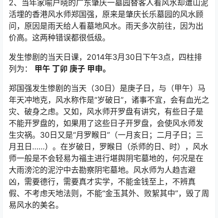
2、当年家喻户晓的广东肇庆一墓园替客人看风水却遭山泥
活埋的香港风水师郑国强，原来是肇庆长乐墓园的风水顾
问，原因是雨天给人看墓地风水。雨天多次前往，因为出
价高。这两种错误都很低级。
发生惨剧的当天日课，2014年3月30日下午3点，四柱排
列为：
甲午 丁卯 庚子 甲申。
郑国强发生惨剧的当天（30日）是庚子日，与（甲午）马
年天冲地克，风水称作是“岁破日”，诸事不宜，会有血光之
灾、破身之虑。又如，风水师开罗盘有讲究，有些日子是
不能开罗盘的，如果用了这些日子开罗盘，会使风水师发
生灾祸。30日又是“月罗睺日”（一月亥日；二月子日；三
月丑日……）。在岁破日，罗睺日（杀师的日、时），风水
师一般是不会轻易为福主进行堪舆阴宅墓地的，何况是在
大雨滂沱的泥泞中去勘察阴宅墓地。风水师为人趋吉避
凶，需要德行，需要真才实学，不能金钱至上，不辨真
假、不考虑天地法则，不能“金玉其外、败絮其中”，毁了周
易风水的美名。