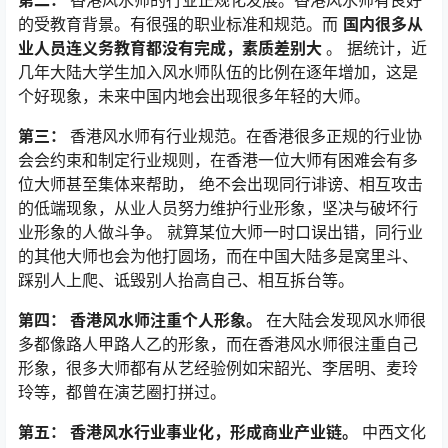
第二：
香港风水师的行业正规化发展。香港风水师有良好
的受教育背景。有很强的职业标准和规范。而
国内很多从
业人员连义务教育都没有完成，素质差别大
。 据统计，近
几年大陆大学生加入风水师队伍的比例在逐年增加，这是
个好现象，未来中国内地会出现很多年轻的大师。
第三：
香港风水师有行业规范。在香港很多正规的行业协
会会约束和制定行业规则，在香港一位大师有困难会有多
位大师甚至集体来帮助， 绝不会出现同行诽谤、相互攻击
的低端现象，从业人员努力维护行业形象，坚决与破坏行
业形象的人做斗争。 就算某位大师一时口误出错，同行业
的其他大师也会为他打圆场，而在中国大陆多是窝里斗、
踩别人上爬、诋毁别人抬高自己、相互拆台等。
第四：
香港风水师注重个人形象。
在大陆会发现风水师很
多都像路人甲路人乙的形象，而在香港风水师很注重自己
形象，很多大师都有从艺经验例如宋韶光、李居明、麦玲
玲等，都曾在演艺圈打拼过。
第五：
香港风水行业事业化，形成商业产业链。
中西文化