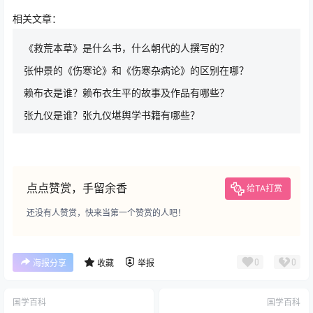
相关文章：
《救荒本草》是什么书，什么朝代的人撰写的？
张仲景的《伤寒论》和《伤寒杂病论》的区别在哪？
赖布衣是谁？赖布衣生平的故事及作品有哪些？
张九仪是谁？张九仪堪舆学书籍有哪些？
点点赞赏，手留余香
给TA打赏
还没有人赞赏，快来当第一个赞赏的人吧！
0
0
海报分享
收藏
举报
国学百科
国学百科