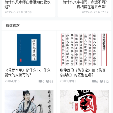
为什么风水师在香港如此受欢
为什么八字相同，命运不同？
迎？
真相藏在这五点里！
2025-6-27 8:58:38
2025-6-27 9:57:47
猜你喜欢
《救荒本草》是什么书，什么
张仲景的《伤寒论》和《伤寒
朝代的人撰写的？
杂病论》的区别在哪？
25年4月15日
25年2月9日
0
63
0
312