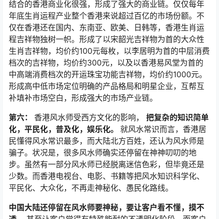
结合的香港商业化很强，形成了强大的商业链。仅仅每年
年底生肖运程产业整个香港来说超过百亿的市场份额。不
仅在香港还在国内、东南亚、欧美、日韩等，香港生肖运
程吉祥物独树一帜。形成了以宋韶光吉祥物为首的大众性
生肖吉祥物，均价约100元每枚，以李居明为首的中层消费
档次的吉祥物，均价约300元，以及以香港易风堂为首的
中高端消费档次的开运珠宝功能吉祥物，均价约1000元。
形成高中低市场定位明确的产品格局和明星企业，互帮互
补填补市场空白，形成强大的市场产业链。
第六：
香港风水师受西方文化的影响，
把复杂的知识简单
化，平民化，普及化，娱乐化。
就风水常识而言，香港居
民懂得风水常识最多，而大陆北方百姓，还认为风水师是
骗子。状况是，很多风水师确实还停留在神神叨叨的地
步。虽然有一部分风水师已经脱离迷信色彩，但毕竟还是
少数。而香港电视台、电影、书籍等把风水知识科学化、
平民化、大众化，不再走神秘化、愚民化路线。
中国大陆还停留在风水师要神秘，要让客户看不懂，摸不