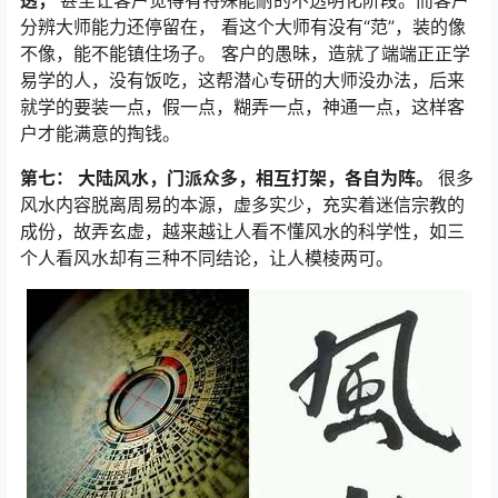
透，
甚至让客户觉得有特殊能耐的不透明化阶段。而客户
分辨大师能力还停留在， 看这个大师有没有“范”，装的像
不像，能不能镇住场子。 客户的愚昧，造就了端端正正学
易学的人，没有饭吃，这帮潜心专研的大师没办法，后来
就学的要装一点，假一点，糊弄一点，神通一点，这样客
户才能满意的掏钱。
第七：
大陆风水，门派众多，相互打架，各自为阵。
很多
风水内容脱离周易的本源，虚多实少，充实着迷信宗教的
成份，故弄玄虚，越来越让人看不懂风水的科学性，如三
个人看风水却有三种不同结论，让人模棱两可。