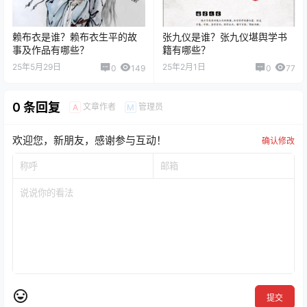
赖布衣是谁？赖布衣生平的故
张九仪是谁？张九仪堪舆学书
事及作品有哪些？
籍有哪些？
25年5月29日
25年2月1日
0
149
0
77
0 条回复
文章作者
管理员
A
M
欢迎您，新朋友，感谢参与互动！
确认修改
提交