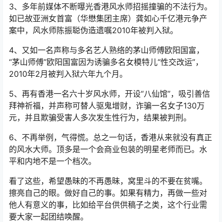
3、多年前媒体不断曝光香港风水师招摇撞骗的不法行为。
如已故亚洲女首富（华懋集团主席）龚如心千亿港元争产
案中，风水师陈振聪伪造遗嘱2010年被判入狱。
4、又如一名声称与多名艺人熟络的茅山师傅欧阳国富，
“茅山师傅”欧阳国富因为诱骗多名女模特儿“性交改运”，
2010年2月被判入狱六年九个月。
5、再有香港一名六十岁风水师，开设“八仙馆”，吸引善信
拜神祈福，并声称可替人驱鬼增财，诈骗一名女子130万
元，并且欺骗受害人多次发生性行为，结果被判刑。
6、不再举例，气得慌。总之一句话，香港从来就没有真正
的风水大师。顶多是一个会商业包装的明星老师而已。水
平和内地不是一个档次。
看了这些，希望愚昧的不再愚昧，窝里斗的不要在贫嘴。
擦亮自己的眼。做好自己的事。如果有精力，再做一些对
他人有意义的事，比如给平台供供稿子之类，这个行业需
要大家一起团结唤醒。