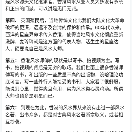
是风水源头文化继承者。香港风水从业人员大多没有系统
和正宗的门派。可以讲是无门无派。
第四、
英国殖民后，当地传统文化比我们大陆文化大革命
破坏的更深，远远不及台湾的保护和传承。60年代以来，
西洋的星座算命术传入香港，使得当地风水文化彻底重新
洗牌，麦玲玲就是这方面的代表人物，活生生的星座达
人，硬要说自己是风水大师。
第五：
香港风水师傅的现状是以写书、拍视频为主。写
书，拍视频的背后是无穷的取巧。我们世面上很多香港师
傅写的书，和出版的一些质量不高的出版物，没啥理论功
底可言，写一些外行人能接受的书刊，大家看了很舒服，
能说到心里，觉得爽且有用，实为风水类心灵鸡汤。所谓
大师也顶多是明星而已。
第六：
到现在为此，香港的风水界从来没有出过一部风水
名著，出书众多，都是对古典风水名著断章取义，或者相
互抄袭。