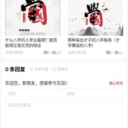
什么八字的人学业最顺？能否
两种易出才子的八字格局（才
取得正规文凭的特征
华横溢的八字）
25年5月5日
25年3月1日
0
39
0
45
0 条回复
文章作者
管理员
A
M
欢迎您，新朋友，感谢参与互动！
确认修改