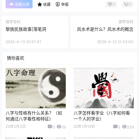
0
0
海报分享
收藏
举报
国学百科
国学百科
黎族民族故事|落笔洞
风水术是什么？风水术的概念
2025-4-13 20:57:41
2025-4-13 21:33:00
猜你喜欢
八字与性格有什么关系？（如
八字怎样看学业（八字如何看
何通过八字看性格特征）
一个人的学业）
25年2月3日
25年1月19日
0
29
0
239