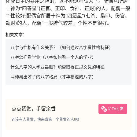
化成日主的喜用之神的，就不能这样认为了。配偶宫所居
十神为“四善星”(正官、正印、食神、正财)的人，配偶一般
个性较好:配偶宫所居十神为“四恶星”(七杀、梟印、伤官、
劫财)的人，配偶”一般脾气较差，个性不是很好。
相关文章：
八字与性格有什么关系？（如何通过八字看性格特征）
八字怎样看学业（八字如何看一个人的学业）
什么八字的人学业最顺？能否取得正规文凭的特征
两种易出才子的八字格局（才华横溢的八字）
点点赞赏，手留余香
给TA打赏
还没有人赞赏，快来当第一个赞赏的人吧！