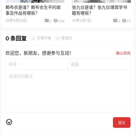
赖布衣是谁？赖布衣生平的故
张九仪是谁？张九仪堪舆学书
事及作品有哪些？
籍有哪些？
25年5月29日
25年2月1日
0
149
0
77
0 条回复
文章作者
管理员
A
M
欢迎您，新朋友，感谢参与互动！
确认修改
提交