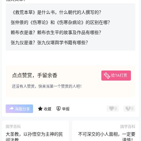
《救荒本草》是什么书，什么朝代的人撰写的？
张仲景的《伤寒论》和《伤寒杂病论》的区别在哪？
赖布衣是谁？赖布衣生平的故事及作品有哪些？
张九仪是谁？张九仪堪舆学书籍有哪些？
点点赞赏，手留余香
给TA打赏
还没有人赞赏，快来当第一个赞赏的人吧！
0
0
海报分享
收藏
举报
国学百科
国学百科
大圣教，以孙悟空为主神的民
不可深交的小人面相，一定要
间法教
谨慎！