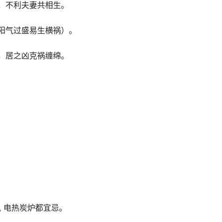
，不利夫妻共相生。
阳气过盛易生横祸）。
，居之凶克祸缠绵。
, 电热炭炉都宜忌。