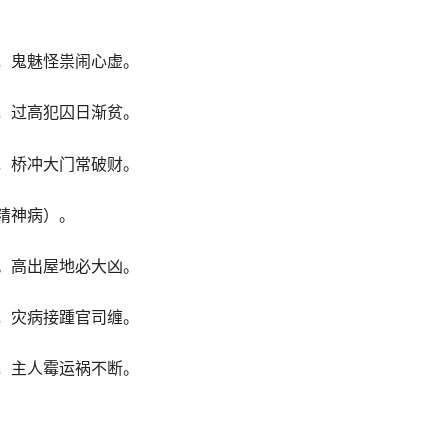
，鬼魅怪祟闹心虚。
，过高犯囚日渐贫。
，桥冲大门常破财。
精神病）。
。高出屋地必大凶。
，灾病接踵官司缠。
，主人霉运祸不断。