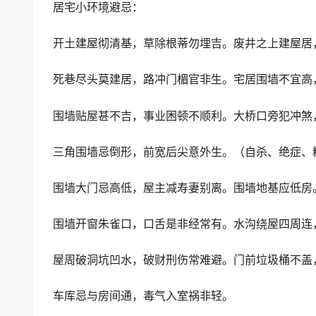
居宅小环境避忌：
开土建屋彻清基，草除根蒂勿埋吉。废井之上建屋居
死巷尽头莫建居，路冲门楣官非生。宅居围墙不宜高
围墙贴屋甚不吉，事业困顿不顺利。大桥口旁犯冲煞
三角围墙忌倒形，前宽后尖意外生。（自杀、绝症、
围墙大门忌高低，屋主减寿妻别离。围墙地基应低房
围墙开窗朱雀口，口舌是非经常有。水沟绕屋四周连
屋周破洞坑凹水，破财刑伤常难避。门前垃圾桶不盖
车库忌与房间通，毒气入室祸非轻。