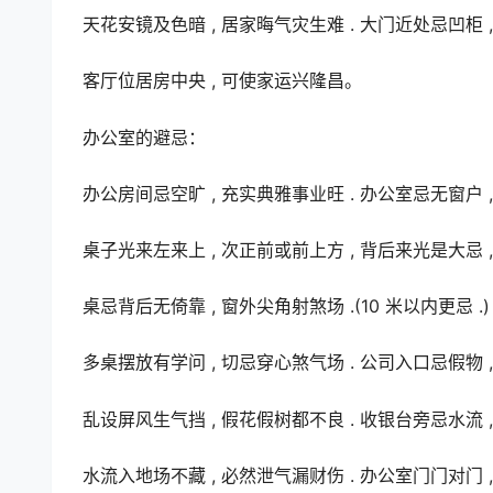
天花安镜及色暗 , 居家晦气灾生难 . 大门近处忌凹柜 ,
客厅位居房中央 , 可使家运兴隆昌。
办公室的避忌：
办公房间忌空旷 , 充实典雅事业旺 . 办公室忌无窗户 ,
桌子光来左来上 , 次正前或前上方 , 背后来光是大忌 ,
桌忌背后无倚靠 , 窗外尖角射煞场 .(10 米以内更忌 .)
多桌摆放有学问 , 切忌穿心煞气场 . 公司入口忌假物 ,
乱设屏风生气挡 , 假花假树都不良 . 收银台旁忌水流 ,
水流入地场不藏 , 必然泄气漏财伤 . 办公室门门对门 ,