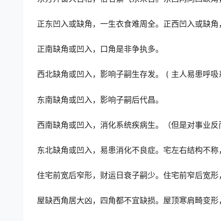
正东凹入或缺角，一生衣食难周全。正西凹入或缺角
正南缺角或凹入，口角是非争执多。
西北缺角或凹入，影响子嗣生存发。 ( 主人易患呼吸系
东南缺角或凹入，影响子嗣后代昌。
西南缺角或凹入，消化系统疾病生。（但是对事业反
东北缺角或凹入，易患消化不良症。宅左右结构不称
住宅前宽后窄形，财运日衰子嗣少。住宅前窄后宽形
屋缺西角居大凶，四角都不宜缺损。屋顶寒肩畸变形