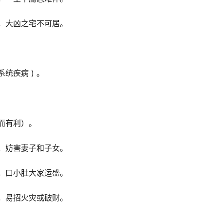
，大凶之宅不可居。
统疾病 ) 。
而有利）。
，妨害妻子和子女。
，口小肚大家运盛。
，易招火灾或破财。