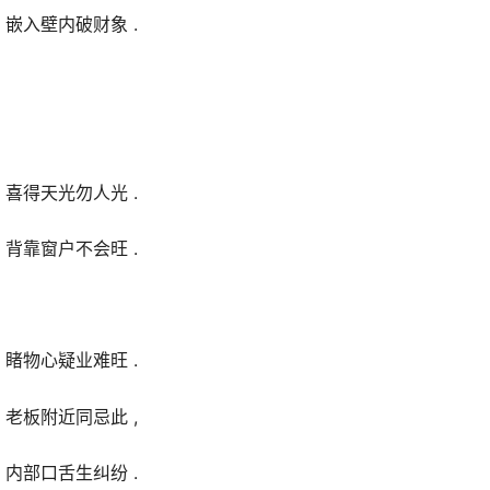
 嵌入壁内破财象 .
 喜得天光勿人光 .
 背靠窗户不会旺 .
 睹物心疑业难旺 .
 老板附近同忌此 ,
 内部口舌生纠纷 .