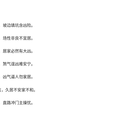
，坡边填坑含凶险。
，场性非良不宜居。
，居家必然有大凶。
，煞气逞凶难安宁。
，凶气逼人勿家居。
吉，久居不安家不和。
，直路冲门主燥忧。