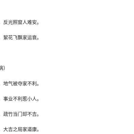
，反光照窗人难安。
，絮花飞飘家运衰。
病）
，地气被夺家不利。
，事业不利惹小人。
，疏竹当门却不吉。
，大吉之局家道康。