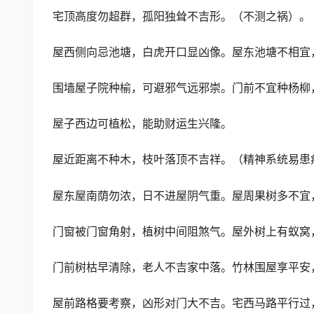
宅顶高度勿超群，孤阳独耸不吉形。（不测之祸）。
屋西侧向忌池塘，白虎开口显凶像。屋东池塘不相宜
围墙屋子院种榆，可避邪气远邪崇。门前不宜种杨柳
屋子西边可植松，能助财运生兴隆。
屋近距离不种木，枝叶落顶不吉祥。（精神系统易患
屋东屋南荫勿浓，日不进屋阴气重。屋周果树多不宜
门窗被门窗角射，植树中间阻煞气。屋外树上有蚁窝
门前树枯早清除，老人不吉家中落。竹林围屋享平安
屋前路格要考察，凶形对门大不吉。宅西马路平行过