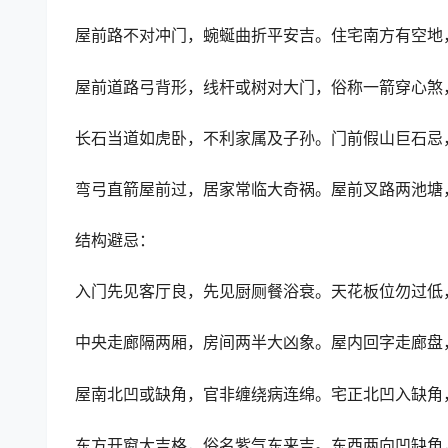
屋前路不对冲门，蜿蜒曲折平安吉。住宅南方有空地
屋前道路弓背形，线杆或树对大门，俗称一箭穿心煞
长石当道如虎卧，不利家属及子孙。门前假山巨石忌
弯弓直箭屋前过，居家常临大奇祸。屋前叉路两池塘
结构避忌：
入门先见客厅良，先见厨厕餐浴衰。天花板位勿过低
中央走廊隔两厢，房间两半大凶象。屋内回字走廊盘
屋南北凹或缺角，官非缠绕病连绵。宅正北凹入缺角
东方开窗大吉格，俗名紫气东来吉。东西两向凹缺角