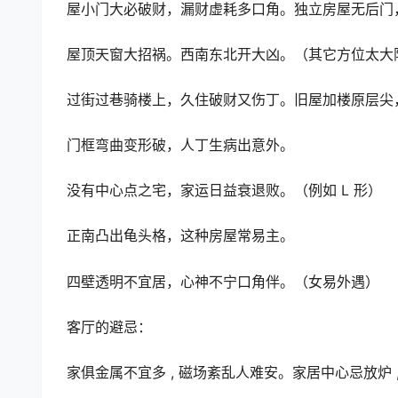
屋小门大必破财，漏财虚耗多口角。独立房屋无后门
屋顶天窗大招祸。西南东北开大凶。（其它方位太大
过街过巷骑楼上，久住破财又伤丁。旧屋加楼原层尖
门框弯曲变形破，人丁生病出意外。
没有中心点之宅，家运日益衰退败。（例如 L 形）
正南凸出龟头格，这种房屋常易主。
四壁透明不宜居，心神不宁口角伴。（女易外遇）
客厅的避忌：
家俱金属不宜多 , 磁场紊乱人难安。家居中心忌放炉 