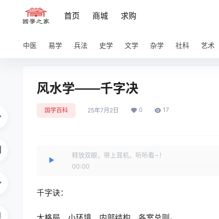
首页
商城
求购
中医
易学
兵法
史学
文学
杂学
社科
艺术
风水学——千字决
0
17
国学百科
25年7月2日
释放双眼，带上耳机，听听看~！
00:00
千字诀：
大格局、小环境、内部结构、各室总则。