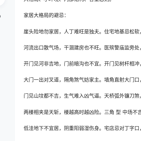
家居大格局的避忌：
崖头险地勿家居，人丁难旺是独夫。住宅地基忌松软
河流出口散气场，干涸建房也不旺。医殡警庙监旁处
开门见河非吉地，门前暗沟也不宜。开门见树杆相冲
大门一出对叉道，隔角煞气妨家主。墙角直射大门口
门见山坟都不吉，生气难入凶气逼。天桥弧外镰刀煞
两楼相夹是天斩，楼越高时越凶险。三角 型 中场不
低洼地下不宜居，阴重阳弱湿伤身。宅店忌对丁字口