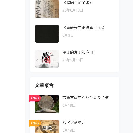
《陰陽二宅全書》
25年6月18日
《南轩先生论语解·十卷》
6月3日
罗盘的发明和应用
25年3月16日
文章聚合
古籍文献中的冬至以及诗歌
TOP1
5月19日
八字论命绝活
TOP2
5月19日