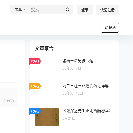
文章
登录
快速注册
投稿
文章聚合
城墙土命男孩命运
TOP1
25年7月7日
丙午日柱三命通会精论详解
TOP2
25年7月12日
00:00
《张深之先生正北西厢秘本》
TOP3
5月21日