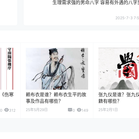
生理需求强的男命八字 容易有外遇的八字
2025-7-3 7:5
《伤寒
赖布衣是谁？赖布衣生平的故
张九仪是谁？张九
事及作品有哪些？
籍有哪些？
25年5月29日
25年2月1日
0
312
0
149