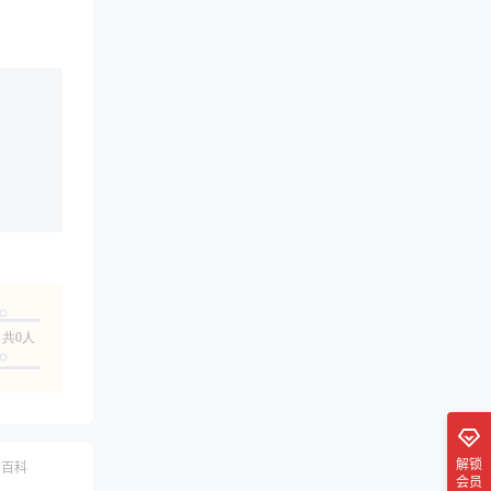
共0人
解锁
学百科
会员