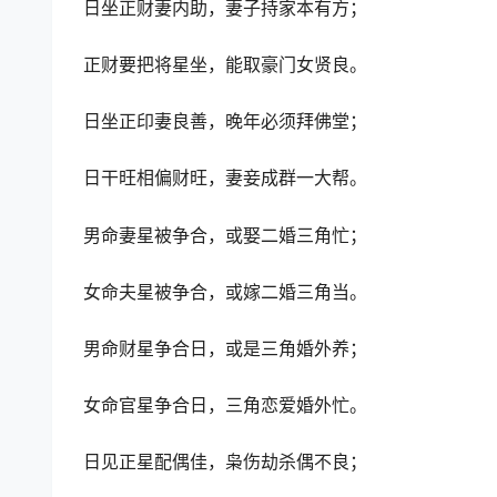
日坐正财妻内助，妻子持家本有方；
正财要把将星坐，能取豪门女贤良。
日坐正印妻良善，晚年必须拜佛堂；
日干旺相偏财旺，妻妾成群一大帮。
男命妻星被争合，或娶二婚三角忙；
女命夫星被争合，或嫁二婚三角当。
男命财星争合日，或是三角婚外养；
女命官星争合日，三角恋爱婚外忙。
日见正星配偶佳，枭伤劫杀偶不良；