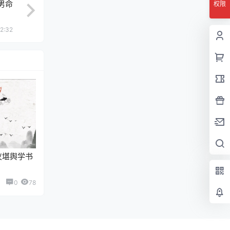
男命
权限
2:32
仪堪舆学书
0
78