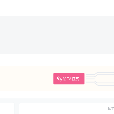
给TA打赏
国