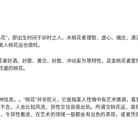
桃花”，即出生时间于卯时之人，木桃花者理智、虚心、端庄、潇
类人桃花运也很旺。
桃花者好酒、好歌、善交、好胜、冲动妄为等特性，且金桃花者爱
旺盛的桃花。
种信息。。“桃花”并非贬义，它是指某人性情中有艺术情调，喜
用不吉，人会比较风流，异性交往容易出轨。所谓交桃花运，是
傥，令异性着迷，在艺术的领域一般都会有出色的表现，或者凭