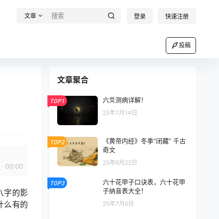
文章
登录
快速注册
投稿
文章聚合
六爻测病详解！
TOP1
25年7月14日
《黄帝内经》冬季“闭藏” 千古
TOP2
奇文
25年6月22日
00:00
六十花甲子口诀表，六十花甲
TOP3
子纳音表大全！
八字的影
什么有的
25年7月6日