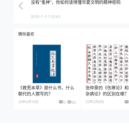
没有“鬼神”，你如何读得懂华夏文明的精神密码
2025-7-3 7:32:43
猜你喜欢
《救荒本草》是什么书，什么
张仲景的《伤寒论》和
朝代的人撰写的？
杂病论》的区别在哪？
25年4月15日
25年2月9日
0
63