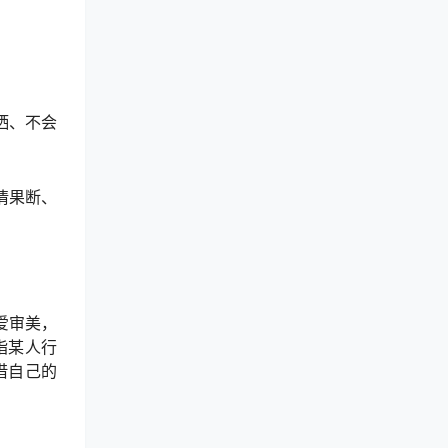
洒、不会
情果断、
爱审美，
指某人行
借自己的