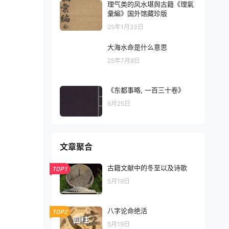
理气类的风水堪舆古籍《理氣
彙編》国外馆藏珍版
25年1月23日
大海水命是什么意思
25年7月8日
《东都事略, 一百三十卷》
6月25日
文章聚合
古籍文献中的冬至以及诗歌
TOP1
5月19日
八字论命绝活
TOP2
5月19日