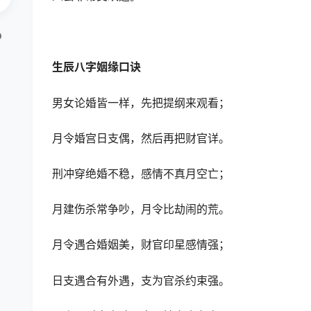
生辰八字姻缘口诀
男女论婚皆一样，先把提纲来观看；
月令婚宫日支偶，然后再把财官详。
刑冲穿绝婚不稳，感情不真月空亡；
月建伤杀常争吵，月令比劫闹的荒。
月令遇合婚姻美，财官印星感情强；
日支遇合有外遇，支为官杀约束强。