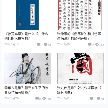
《救荒本草》是什么书，什么
张仲景的《伤寒论》和《伤寒
朝代的人撰写的？
杂病论》的区别在哪？
25年4月15日
25年2月9日
0
63
0
312
赖布衣是谁？赖布衣生平的故
张九仪是谁？张九仪堪舆学书
事及作品有哪些？
籍有哪些？
25年5月29日
25年2月1日
0
150
0
78