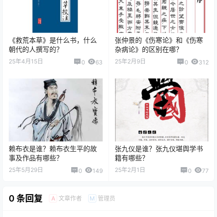
《救荒本草》是什么书，什么
张仲景的《伤寒论》和《伤寒
朝代的人撰写的？
杂病论》的区别在哪？
25年4月15日
25年2月9日
0
63
0
312
赖布衣是谁？赖布衣生平的故
张九仪是谁？张九仪堪舆学书
事及作品有哪些？
籍有哪些？
25年5月29日
25年2月1日
0
149
0
77
0 条回复
文章作者
管理员
A
M