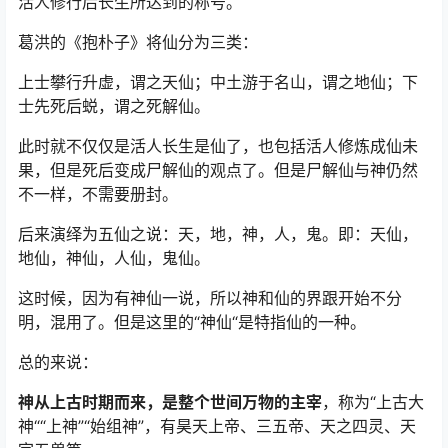
活人修行后长生所达到的称号。
葛洪的《抱朴子》将仙分为三类：
上士攀行升虚，谓之天仙；中土游于名山，谓之地仙；下
士先死后蜕，谓之死解仙。
此时就不仅仅是活人长生是仙了，也包括活人修炼成仙未
果，但是死后变成尸解仙的观点了。但是尸解仙与神仍然
不一样，不需要册封。
后来演绎为五仙之说：天，地，神，人，鬼。即：天仙，
地仙，神仙，人仙，鬼仙。
这时候，因为有神仙一说，所以神和仙的界跟开始不分
明，混用了。但是这里的“神仙“是特指仙的一种。
总的来说：
神从上古时期而来，是整个世间万物的主宰
，称为“上古大
神““上神”“始组神”，有昊天上帝、三五帝、天之四灵、天