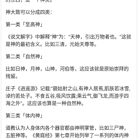
神大致可以分成四类：
第一类「至高神」
《说文解字》中解释“神”为：“天神，引出万物者也。”这就
是神的最初含义。比如三清，元始天尊等。
第二类「自然神」
比如日神，月神，山神，河伯等，这应该就是原始崇拜的
残留。
庄子《逍遥游》记载:“藐姑射之山,有神人居焉,肌肤若冰雪,
淖约若处子。不食五谷,吸风饮露;乘云气,御飞龙,而游乎四
海之外”。这应该也算是一种自然种。
第三类「体内神」
道教认为人身体内各个器官都由神明掌管，比如三尸神，
五脏神等。《黄庭经》第七章开始列举了一系列的体内神