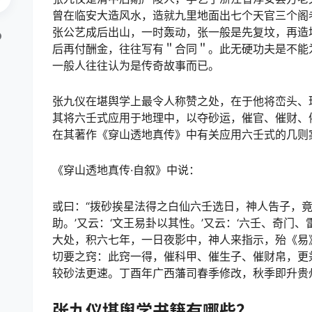
曾在临安大造风水，造就九里地面出七个天官三个阁
张公艺成后出山，一时轰动，张一般是先复坟，再造
后再付酬金，往往写有＂合同＂。此无硬功夫是不能
一般人往往认为是传奇故事而已。
张九仪在堪舆学上最令人称赞之处，在于他将峦头、
其将六壬式应用于地理中，以夺砂运，催官、催财、
在其著作《穿山透地真传》中有关应用六壬式的几则
《穿山透地真传·自叙》中说：
或曰：“拨砂挨星法得之白仙六壬选日，神人告子，竟
助。’又云：‘文王易卦以其性。’又云：‘六壬、奇门
大处，积六七年，一日夜影中，神人来指示，殆《易》
切要之窍：此窍一得，催科甲、催生子、催财帛，更
较砂法更速。丁酉年广西藩司春季修改，秋季即升贵
张九仪堪舆学书籍有哪些？