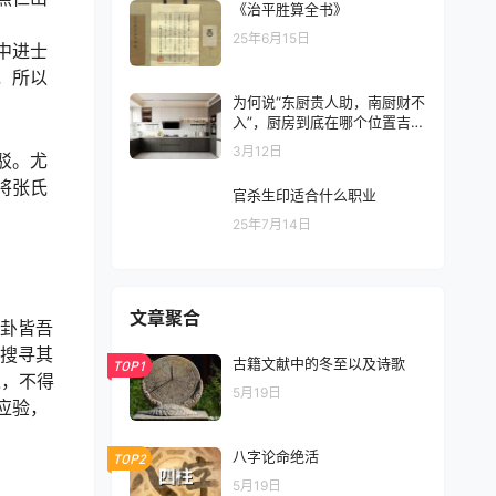
《治平胜算全书》
25年6月15日
中进士
，所以
为何说“东厨贵人助，南厨财不
入”，厨房到底在哪个位置吉
利？
3月12日
驳。尤
将张氏
官杀生印适合什么职业
25年7月14日
文章聚合
画卦皆吾
，搜寻其
古籍文献中的冬至以及诗歌
TOP1
之，不得
5月19日
应验，
八字论命绝活
TOP2
5月19日