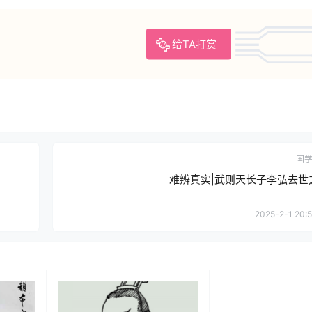
给TA打赏
国
难辨真实|武则天长子李弘去世
2025-2-1 20:5