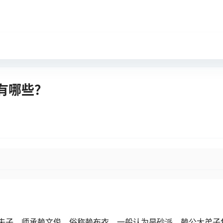
有哪些？
夫子．师承赖文俊，俗称赖布衣，一般认为是砂派。赖公大弟子