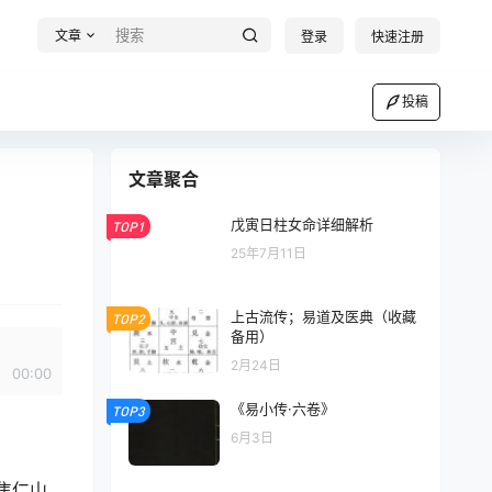
文章
登录
快速注册
投稿
文章聚合
戊寅日柱女命详细解析
TOP1
25年7月11日
上古流传；易道及医典（收藏
TOP2
备用）
2月24日
00:00
《易小传·六卷》
TOP3
6月3日
焦仁山