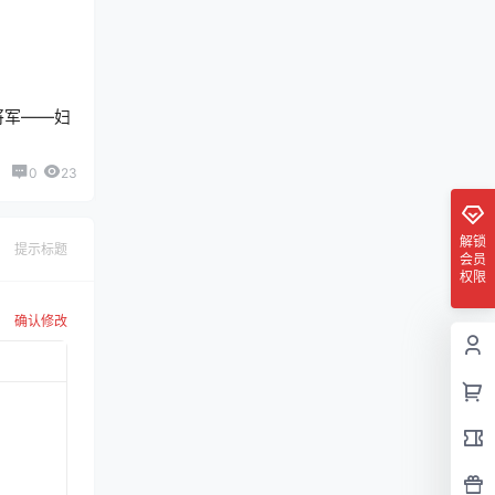
将军——妇
0
23
解锁
提示标题
会员
权限
确认修改