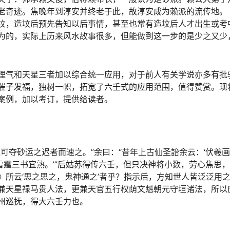
老奇迹。焦晚年到淳安并终老于此，故淳安成为赖派的流传地。
坟，造坟后预先告知以后事情，甚至也常有造坟后人才出生或考
为的，实际上历来风水故事很多，但能做到这一步的是少之又少
理气和天星三者加以综合统一应用，对于前人有关学说亦多有批
催子发福，独树一帜，拓宽了六壬式的应用范围，值得赞赏。现
案例，加以考订，提供给读者。
可夺砂运之迟者而速之。”余曰：“昔年上古仙圣詒余云：‘伏羲
、雷霆三书宜熟。’”后姑苏得传六壬，但只决神将小数，劳心焦思
所云‘思之思之，鬼神通之’者乎？指示后，方知世人皆泛泛用
兼天星禄马贵人法，更兼天官五行权荫文魁朝元守垣诸法，所以
州巡抚，得大六壬力也。