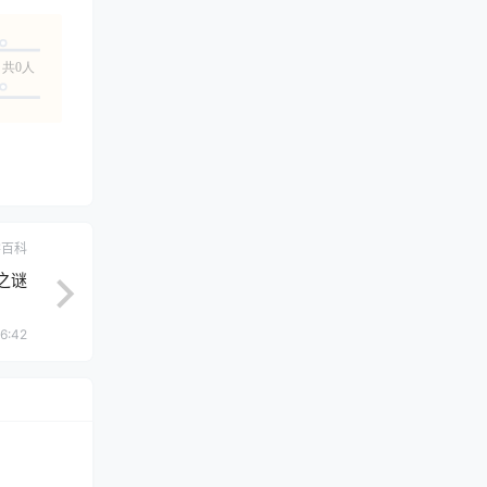
共0人
学百科
之谜
6:42