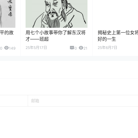
平的故
用七个小故事带你了解东汉将
揭秘史上第一位女
才——班超
好的一生
25年5月17日
25年6月7日
0
149
0
21