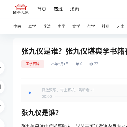
首页
商城
求购
中医
易学
兵法
史学
文学
杂学
社科
艺术
张九仪是谁？张九仪堪舆学书籍
0
77
国学百科
25年2月1日
释放双眼，带上耳机，听听看~！
00:00
张九仪是谁？
张九仪是清中后期严陵人，学艺于浙江省淳安县方老