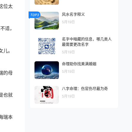
这位太
风水名字释义
TOP3
5月19日
有不适，
名字中暗藏的信息，哪几类人
最需要更改名字
女儿。
5月19日
命理助你找美满婚姻
5月19日
瑞的母
八字命理：伤官伤尽最为奇
是也就
5月19日
海瑞本