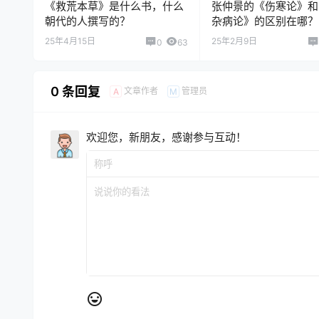
《救荒本草》是什么书，什么
张仲景的《伤寒论》和
朝代的人撰写的？
杂病论》的区别在哪？
25年4月15日
25年2月9日
0
63
0 条回复
文章作者
管理员
A
M
欢迎您，新朋友，感谢参与互动！