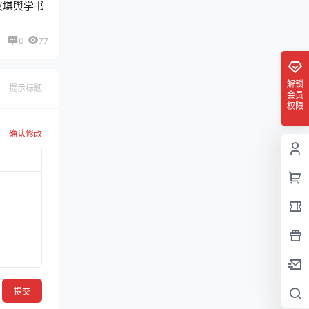
仪堪舆学书
0
77
解锁
提示标题
会员
权限
确认修改
提交