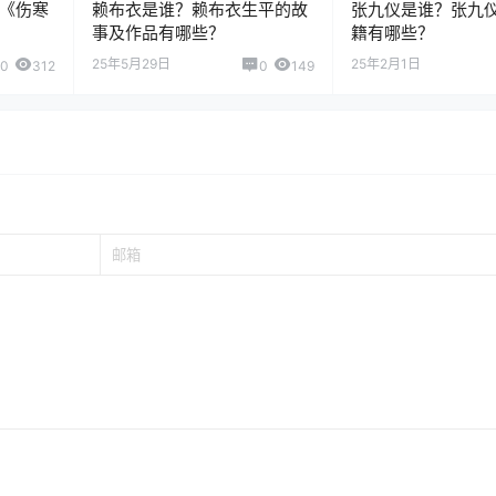
《伤寒
赖布衣是谁？赖布衣生平的故
张九仪是谁？张九
事及作品有哪些？
籍有哪些？
25年5月29日
25年2月1日
0
312
0
149