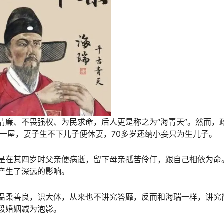
清廉、不畏强权、为民求命，后人更是称之为“海青天”。然而，
一屋，妻子生不下儿子便休妻，70多岁还纳小妾只为生儿子。
是在其四岁时父亲便病逝，留下母亲孤苦伶仃，跟自己相依为命
产生了深远的影响。
温柔善良，识大体，从来也不讲究答靡，反而和海瑞一样，讲究
段婚姻减为泡影。