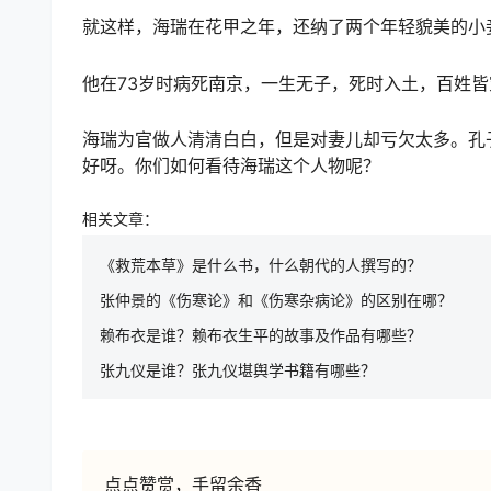
就这样，海瑞在花甲之年，还纳了两个年轻貌美的小
他在73岁时病死南京，一生无子，死时入土，百姓
海瑞为官做人清清白白，但是对妻儿却亏欠太多。孔
好呀。你们如何看待海瑞这个人物呢？
相关文章：
《救荒本草》是什么书，什么朝代的人撰写的？
张仲景的《伤寒论》和《伤寒杂病论》的区别在哪？
赖布衣是谁？赖布衣生平的故事及作品有哪些？
张九仪是谁？张九仪堪舆学书籍有哪些？
点点赞赏，手留余香