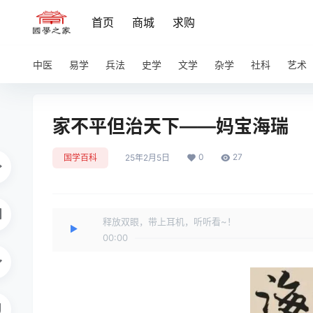
首页
商城
求购
中医
易学
兵法
史学
文学
杂学
社科
艺术
家不平但治天下——妈宝海瑞
0
27
国学百科
25年2月5日
释放双眼，带上耳机，听听看~！
00:00