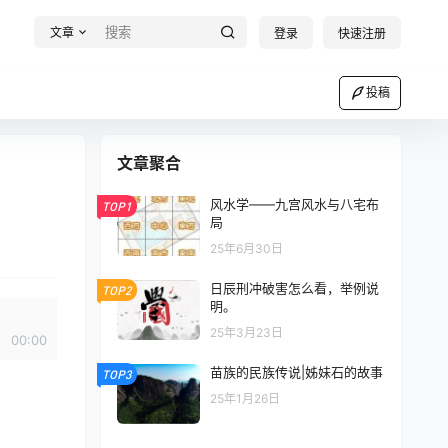
文章
登录
快速注册
投稿
文章聚合
风水学——九宫风水与八宅布
TOP1
局
25年6月30日
日辰刑冲破害怎么看，举例说
TOP2
明。
25年3月23日
00:00
苗族的民族传说|姊妹石的故事
TOP3
25年1月26日