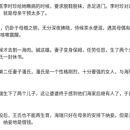
医李时珍给她瞧病的时候，要求脱鞋脱袜，赤足进门。李时珍对
，就是母亲干预太多了。
十，仍卧于母榻之侧，无分深夜拂晓，侍候茶水便溺，遇其母偶
声咳嗽震醒。
候才去割一海肉。碱这雄。妻子变身保姆，任劳任怨，生了两个
氏一封休书。
第二任妻子潘氏，潘氏是一个性格刚烈，十分要强的女人，与海
瑞生下了两个儿子，这让婆婆终于感到他们海家后继有人了，于
没后，王氏也不能再生育，海瑞只好在母亲的安排下纳妾。但是
，纳妾地是借钱。