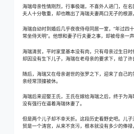
海瑞母亲性情刚烈，行事极端，不喜外人进门，在名
夫人十分敬重，却也瞧出了海瑞夫妻两口无子的根源
海瑞自幼时到婚后几乎夜夜侍母同居一室，“年过四
常坐侍天明”。他想和妻子行夫妻之事，却被母亲一
海瑞清贫，平时家里基本没有肉，只有母亲过生日时
却因没有生下儿子，海瑞在老母亲的要求下，给了许
随后，海瑞又在母亲谢世的张罗之下，迎来了自己的
亲经常顶撞被休。
海瑞后来迎娶王氏，王氏在嫁给海瑞之后，终于为海
没有强行在逼着海瑞休妻了。
但是两个儿子却不幸天折。这段历史看野史吧。儿子
贸是一个涛宫，从来不贪污，根本就没有多少的俸禄