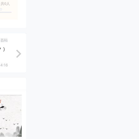
共0人
学百科
？）
4:16