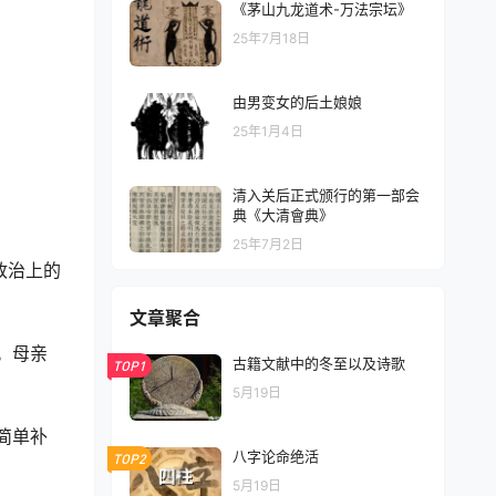
《茅山九龙道术-万法宗坛》
25年7月18日
由男变女的后土娘娘
25年1月4日
清入关后正式颁行的第一部会
典《大清會典》
25年7月2日
政治上的
文章聚合
。母亲
古籍文献中的冬至以及诗歌
TOP1
5月19日
简单补
八字论命绝活
TOP2
5月19日