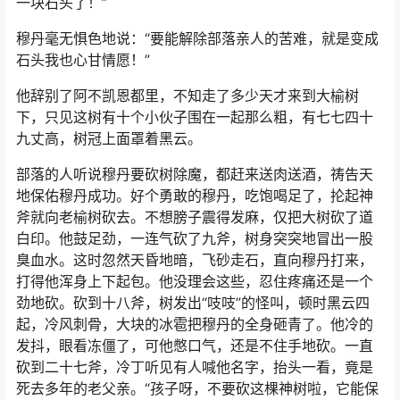
一块石头了！”
穆丹毫无惧色地说：“要能解除部落亲人的苦难，就是变成
石头我也心甘情愿！”
他辞别了阿不凯恩都里，不知走了多少天才来到大榆树
下，只见这树有十个小伙子围在一起那么粗，有七七四十
九丈高，树冠上面罩着黑云。
部落的人听说穆丹要砍树除魔，都赶来送肉送酒，祷告天
地保佑穆丹成功。好个勇敢的穆丹，吃饱喝足了，抡起神
斧就向老榆树砍去。不想膀子震得发麻，仅把大树砍了道
白印。他鼓足劲，一连气砍了九斧，树身突突地冒出一股
臭血水。这时忽然天昏地暗，飞砂走石，直向穆丹打来，
打得他浑身上下起包。他没理会这些，忍住疼痛还是一个
劲地砍。砍到十八斧，树发出“吱吱”的怪叫，顿时黑云四
起，冷风刺骨，大块的冰雹把穆丹的全身砸青了。他冷的
发抖，眼看冻僵了，可他憋口气，还是不住手地砍。一直
砍到二十七斧，冷丁听见有人喊他名字，抬头一看，竟是
死去多年的老父亲。“孩子呀，不要砍这棵神树啦，它能保