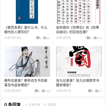
《救荒本草》是什么书，什么
张仲景的《伤寒论》和《伤寒
朝代的人撰写的？
杂病论》的区别在哪？
25年4月15日
25年2月9日
0
63
0
312
赖布衣是谁？赖布衣生平的故
张九仪是谁？张九仪堪舆学书
事及作品有哪些？
籍有哪些？
25年5月29日
25年2月1日
0
149
0
77
0 条回复
文章作者
管理员
A
M