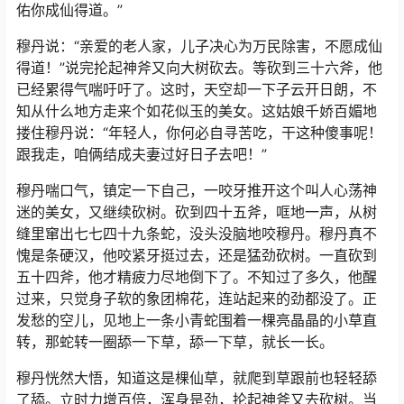
佑你成仙得道。”
穆丹说：“亲爱的老人家，儿子决心为万民除害，不愿成仙
得道！”说完抡起神斧又向大树砍去。等砍到三十六斧，他
已经累得气喘吁吁了。这时，天空却一下子云开日朗，不
知从什么地方走来个如花似玉的美女。这姑娘千娇百媚地
搂住穆丹说：“年轻人，你何必自寻苦吃，干这种傻事呢！
跟我走，咱俩结成夫妻过好日子去吧！”
穆丹喘口气，镇定一下自己，一咬牙推开这个叫人心荡神
迷的美女，又继续砍树。砍到四十五斧，哐地一声，从树
缝里窜出七七四十九条蛇，没头没脑地咬穆丹。穆丹真不
愧是条硬汉，他咬紧牙挺过去，还是猛劲砍树。一直砍到
五十四斧，他才精疲力尽地倒下了。不知过了多久，他醒
过来，只觉身子软的象团棉花，连站起来的劲都没了。正
发愁的空儿，见地上一条小青蛇围着一棵亮晶晶的小草直
转，那蛇转一圈舔一下草，舔一下草，就长一长。
穆丹恍然大悟，知道这是棵仙草，就爬到草跟前也轻轻舔
了舔。立时力增百倍，浑身是劲，抡起神斧又去砍树。当