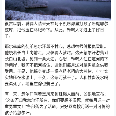
很古以前，靺鞨人请来天神阿不凯恩都里打败了恶魔耶尔
兹库，把他压在马纪岭下。从此，靺鞨人才过上了好日
子。
耶尔兹库的徒弟忽尔汗却不甘心，总想替师傅报仇雪耻。
他绕着长白山向前走，见靺鞨人就吃。这天忽尔汗游荡到
长白山北坡，见到一条大江，心想：靺鞨人住在这河的下
游两岸，我何不把河掐住，逼他们每月送对童男童女供我
受用。于是，他摇身变成一棵老粗老粗的大榆树，牢牢实
实地压在水源上。不久，这条河就干了。人和牲畜没水喝
要渴死了，地里庄稼也蔫巴了。
有一天，忽尔汗驾着黑风来到靺鞨人面前，凶狠地宣布：
“这条河归我忽尔汗所有，你们要想不渴死，就每月送一对
童男童女！”各部落为了活命，只好忍痛按月送一对可怜的
孩子给忽尔汗。