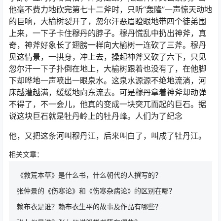
他毫不费力地砍完第七十二斧时，只听“轰隆”一声惊天动地
的巨响，大榆树裂开了，忽尔汗恶眉瞪眼地带四个徒弟围
上来，一下子卡住穆丹的脖子。穆丹慌乱中扔出神斧，真
奇，神斧好象长了翅膀一样向大榆树一连砍了三斧。穆丹
见这情景，一拱身，冲上去，操起神斧又砍了六下，只见
忽尔汗一下子扑倒在地上，大榆树跟着也没有了，在他脚
下却哗地一声喷出一眼泉水。这泉水源源不绝地流淌，河
床越灌越满，缓缓地向东流去。可是穆丹拿着神斧却动弹
不得了，不一会儿，他真的变成一块突兀而起的巨石。据
说这块巨石就是牡丹岭上的牡丹峰。人们为了纪念
他，又把这条河叫穆丹江，后来叫白了，叫成了牡丹江。
相关文章：
《救荒本草》是什么书，什么朝代的人撰写的？
张仲景的《伤寒论》和《伤寒杂病论》的区别在哪？
赖布衣是谁？赖布衣生平的故事及作品有哪些？