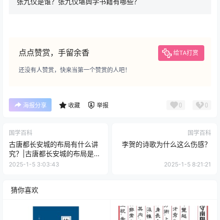
张九仪是谁？张九仪堪舆学书籍有哪些？
点点赞赏，手留余香
给TA打赏
还没有人赞赏，快来当第一个赞赏的人吧！
0
0
海报分享
收藏
举报
国学百科
国学百科
古唐都长安城的布局有什么讲
李贺的诗歌为什么这么伤感？
究？|古唐都长安城的布局是什
么样的？
2025-1-5 3:03:43
2025-1-5 8:21:21
猜你喜欢