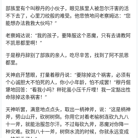
部族里有个叫穆丹的小伙子，眼见族里人被忽尔汗害的活
不下去了，心里刀绞般的难受。他悲愤地问老察姆达：“您
能想办法救救大伙吗？”
老察姆达说：“我的孩子，要降服这个恶魔，只有去请教阿
不凯恩都里啊！”
于是穆丹辞别了部族的亲人，吃尽辛苦，找到了阿不凯恩
都里。
天神启开慧眼，打量着穆丹说：“要除掉这个祸害，必须有
个心诚胆大不怕死的人，你小小年龄，怕不成罢！”穆丹倔
犟地回答：“看我小吗？秤砣虽小压千斤哩！我一定豁出性
命除掉这条祸害！”
天神听罢，满意地点点头，取出一柄神斧，说：“这是柄神
斧，劈山山开，砍树树倒。你用它对着老榆树连砍九九八
十一斧，就能治服忽尔汗。不过每砍九斧，恶魔对你降一
种灾难。砍到八十一斧，树倒水流的时候，你就永远变成