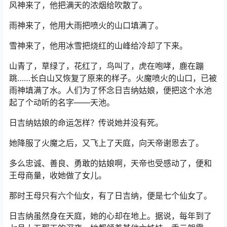
风神来了，他把满天的浓烟给吹散了。
雨神来了，他用大雨把喷火的山口填满了。
雪神来了，他用冰雪把烧红的山峰给冷却了下来。
山青了，草绿了，花红了，鸟叫了，虎在咆哮，鹿在蹦
跳……长白山又恢复了原来的样子。火魔喷火的山口，已被
雨神填满了水。人们为了怀念日吉纳姑娘，便把这个水池
起了个动听的名字——天池。
日吉纳姑娘的命运怎样？传说她并没有死。
她降服了火魔之后，又飞上了天庭，向天帝谢恩去了。
多么忠诚、善良、勇敢的姑娘啊，天帝也受感动了，便和
王母商量，收她做了女儿。
那时王母只有六个仙女，有了日吉纳，便是七个仙女了。
日吉纳虽然身在天庭，她的心却在地上。据说，每年到了