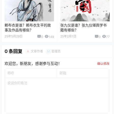
赖布衣是谁？赖布衣生平的故
张九仪是谁？张九仪堪舆学书
事及作品有哪些？
籍有哪些？
25年5月29日
25年2月1日
0
149
0
77
0 条回复
文章作者
管理员
A
M
欢迎您，新朋友，感谢参与互动！
确认修改