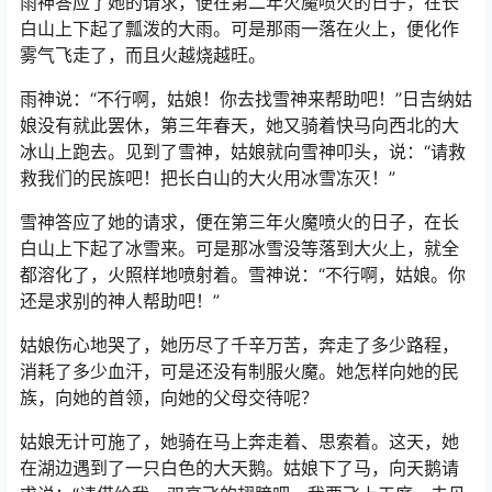
雨神答应了她的请求，便在第二年火魔喷火的日子，在长
白山上下起了瓢泼的大雨。可是那雨一落在火上，便化作
雾气飞走了，而且火越烧越旺。
雨神说：“不行啊，姑娘！你去找雪神来帮助吧！”日吉纳姑
娘没有就此罢休，第三年春天，她又骑着快马向西北的大
冰山上跑去。见到了雪神，姑娘就向雪神叩头，说：“请救
救我们的民族吧！把长白山的大火用冰雪冻灭！”
雪神答应了她的请求，便在第三年火魔喷火的日子，在长
白山上下起了冰雪来。可是那冰雪没等落到大火上，就全
都溶化了，火照样地喷射着。雪神说：“不行啊，姑娘。你
还是求别的神人帮助吧！”
姑娘伤心地哭了，她历尽了千辛万苦，奔走了多少路程，
消耗了多少血汗，可是还没有制服火魔。她怎样向她的民
族，向她的首领，向她的父母交待呢？
姑娘无计可施了，她骑在马上奔走着、思索着。这天，她
在湖边遇到了一只白色的大天鹅。姑娘下了马，向天鹅请