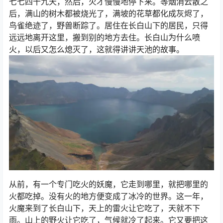
七七四十九天，然后，火才慢慢地停下来。等烟消云散之
后，满山的树木都被烧光了，满坡的花草都化成灰烬了，
鸟雀绝迹了，野兽断踪了。居住在长白山下的居民，只得
远远地离开这里，搬到别的地方去住。长白山为什么喷
火，以后又怎么熄灭了，这就得讲讲天池的故事。
从前，有一个专门吃火的妖魔，它走到哪里，就把哪里的
火都吃掉。没有火的地方便变成了冰冷的世界。这一年，
火魔来到了长白山下，天上的雷火让它吃了，天就不下
雨。山上的野火让它吃了，气候就冷了起来。它又要把这