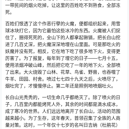
一带民间的烟火吃掉，让这里的百姓吃不到熟食，全部冻
死。
百姓们恨透了这个作恶行孽的火魔，便都组织起来，用雪
球冰块打它，因为它最怕这些冰冷的东西。火魔被人们捉
住了，捆得死死的，全山下的人都拿起锹镐，把长白山挖
进了几百丈深，把火魔深深地埋在山里面。可是那吃火的
妖魔并没有死，相反，它在地下吃了很多地下火，变得更
厉害了。为了报复，每年到了埋它的日子——七月十五，
便用浓烟冲破山峰，然后把它吃了一年的地下火，全部喷
了出来。大火烧毁了山林、花草、鸟雀、野兽，也吞噬了
牛羊、田园、村舍。喷过七七四十九天之后，火喷尽了，
烟吐完了，才慢慢停止。第二年还是照例地喷烟吐火。
长白山光秃秃的，一切生命几乎都绝灭了。除了喷火的日
子，几百里内都能烤死人外，其余的时间都是滴水成冰，
成了寒冷的世界。人们远远地离开了长白山，活动的范围
越来越小。为了生存，这年春天，首领召集了全族的人商
量对策。这时，一个年仅十七岁的名叫日吉纳（杜鹃花）