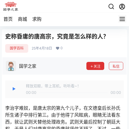
首页
商城
求购
史称昏庸的唐高宗，究竟是怎么样的人？
0
国学百科
25年4月18日
国学之家
关注
私信
释放双眼，带上耳机，听听看~！
00:00
00:00
李治字难奴，是唐太宗的第九个儿子，在文德皇后长孙氏
所生诸子中排行第三。由于他得了风眩病，眼睛无法看东
西，就让武则天替他处理政务。武则天最后控制了朝廷大
权，于是人们对唐高宗的昏庸就坚信不疑了。不过，一些