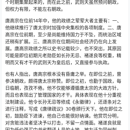
个时期集聚起来的，而在此之前，武则天虽然预问朝政，
但权力有限，不能左右朝政。
唐高宗在位前14年中，他的政绩之荤荤大者主要有：一、
他继续推行了唐太宗时加强中央集权的各项制度。二、唐
高宗在位前期，至少是尚能维持国力于不坠，而统治区域
还稍有扩展。三、唐高宗在位期间社会经济仍在向上发
展。唐高宗政绩之所以史书记载较少，也不突出，其原因
可能是即位初期元老勋臣如长孙无忌、褚遂良等权重，精
明而又有才干的武则天为皇后后，又直接参与执政。
也有人指出，唐高宗根本没有昏庸之举。在即位之前，曾
参决朝政，颇得唐太宗称赞。即位之初，也勤于国政，每
日临朝，孜孜不倦。他不仅能够遵循唐太宗的大政方针，
而且也表现出了管理国家的才干。具体表现在他十分重视
法制建设。他令长孙无忌等修成《永徽律》，还逐条对之
进行注释，写成《唐律疏议》30卷颁行天下。他在即位之
初，鼓励臣下进谏，他自己也能很好纳谏。他赏罚分明，
对贪赃违法者坚决予以打击，不留一点情面。褚遂良就是
因为低价强买中书省翻译人员的土地，被左迁为同州刺