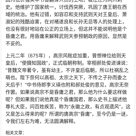
史。他维护了国家统一，讨伐西突厥，巩固了唐王朝在西
域的统治。他有过错，如容忍和支持武则天对王皇后、萧
淑妃的残酷迫害，在对褚遂良和长孙无忌等人的处理上，
也没有很好地站在公正的立场上，但这并不能说明他是个
昏庸之君。用昏庸来解释武则天参预朝政的原因，显然是
不妥的。
上元二年（675年），高宗风眩症加重，曾想禅位给则天
皇后，“使摄知国政”，正式临朝称制。宰相郝处俊进谏说：
“昔魏文帝著令，虽有幼主，不许皇后临朝，所以杜祸乱之
萌也。陛下奈何以高祖、太宗之天下，不传之子孙而委之
天后乎！”中书侍郎李义瑛也附和郝处俊的意见，高宗无奈
作罢。如果说高宗不是昏庸之君，那么他为什么要这样做
呢？但如果我们说他真是个昏庸国君，那么史书上描述他
尊礼大臣，问百姓疾苦，称为“永徽之政，有贞观遗风”，这
又是怎么得来的呢？所谓的唐高宗“昏庸”，至今仍是一谜，
令我们左右为难，无法圆满解释。
相关文章：