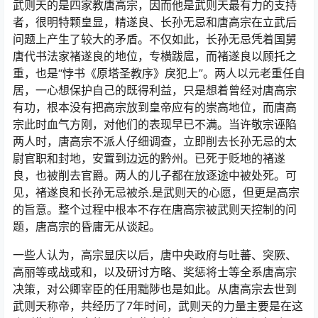
武则天的是四家教唐高宗，因而他是武则天最有力的支持
者，很明特颗皇显，精遂良、长孙无忌和唐高宗在立武后
问题上产生了较大的矛盾。不仅如此，长孙无忌凭着国舅
唐代书法家褚遂良的地位，专横跋扈，而褚遂良以顾托之
重，也是“悖书《原塔圣教序》戾犯上”。两人以元老重任自
居，一心想保护自己的既得利益，只是想着曾经对唐高宗
有功，根本没有把高宗放到皇帝应有的崇高地位，而唐高
宗此时血气方刚，对他们的表现早已不满。当许敬宗诬陷
两人时，唐高宗不派人仔细调查，立即削去长孙无忌的太
尉官职和封地，安置到边远的黔州。已死于贬地的褚遂
良，也被削去官爵。两人的儿子都在放逐途中被处死。可
见，褚遂良和长孙无忌被杀.是武则天的心愿，但更是高宗
的旨意。整个过程中根本不存在唐高宗被武则天控制的问
题，唐高宗的昏庸无从谈起。
一些人认为，高宗显庆以后，唐中央政府与吐蕃、突厥、
高丽等或战或和，以及研讨方略、奖惩将士等全系唐高宗
决策，对公卿宰臣的任用黜陟也是如此。从唐高宗去世到
武则天称帝，共经历了7年时间，武则天的力量主要是在这