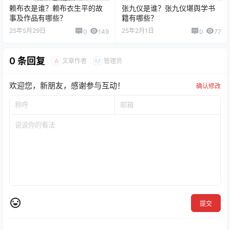
赖布衣是谁？赖布衣生平的故
张九仪是谁？张九仪堪舆学书
事及作品有哪些？
籍有哪些？
25年5月29日
25年2月1日
0
149
0
77
0 条回复
文章作者
管理员
A
M
欢迎您，新朋友，感谢参与互动！
确认修改
提交