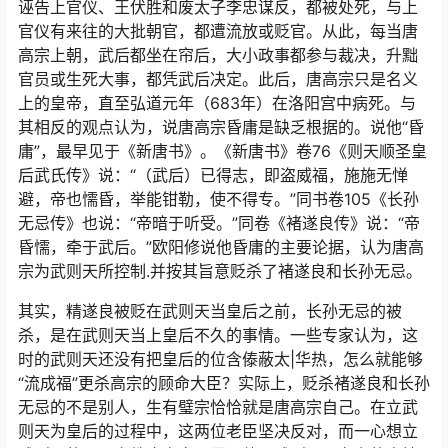
诬告上官仪、王伏胜和废太子李忠谋反，都被处死，与上
官仪有来往的大批朝官，都遭流放或贬官。从此，每当唐
高宗上朝，武后都坐在帘后，大小政事都参与裁决，升黜
官员或生死大事，都凭武后决定。此后，唐高宗只是名义
上的皇帝，直至弘道元年（683年）在洛阳宫中病死。与
其相反的观点认为，说唐高宗昏庸是缺乏根据的。说他“昏
庸”，最早见于《新唐书》。《新唐书》卷76《则天顺圣皇
后武氏传》说：“（武后）已得志，即盗威福，施施无惮
避，帝也懦昏，举能钳勒，使不得专。”同书卷105《长孙
无忌传》也说：“帝暗于听受。”同卷《褚遂良传》说：“帝
昏懦，牵于武后。”欧阳修说他昏庸的主要论据，认为唐高
宗为武则天所控制.并按其旨意贬杀了褚遂良和长孙无忌。
其实，精遂良被贬在武则天当皇后之前，长孙无忌的被
杀，是在武则天当上皇后不久的事情。一些专家认为，这
时的武则天还没有把皇后的位含傣蔽太|华热，怎么就能够
“流成福”更杀高宗的顾命大臣？实际上，贬杀褚遂良和长孙
无忌的不是别人，生有璧宗恰恰就是唐高宗自己。在立武
则天为皇后的过程中，这两位老臣坚决反对，而一心想立