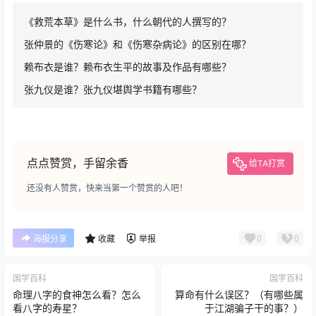
《救荒本草》是什么书，什么朝代的人撰写的？
张仲景的《伤寒论》和《伤寒杂病论》的区别在哪？
赖布衣是谁？赖布衣生平的故事及作品有哪些？
张九仪是谁？张九仪堪舆学书籍有哪些？
点点赞赏，手留余香
给TA打赏
还没有人赞赏，快来当第一个赞赏的人吧！
0
0
海报分享
收藏
举报
国学百科
国学百科
命理八字的食神怎么看？怎么
算命有什么误区？（有哪些属
看八字的寿星？
于江湖骗子干的事？）