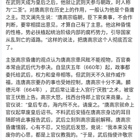
在武则天成为皇后之后，他就让武则天参与朝政，时人称
为“二圣”。对唐高宗在历史上的作用，一般认为他是个昏庸
之主。范文澜先生说：“唐高宗临朝，臣下来奏事，不会作
判断，要宰相提出意见，才算自己有了主意。他这种昏懦
的性格，势必扶植起统治阶级内部的腐朽势力，引导国家
从乱到亡的道路。”这样的说法，把唐高宗这个人彻底否定
了。
主张高宗昏庸的观点认为唐高宗患风眩不能视物，百官奏
本常由武后代为参决。自显庆五年（660年）起，政事都
委托给武后，权力和皇帝相等。但武则天不久就作威作
福，连唐高宗要办的事也受她控制，唐高宗十分不满。麟
德元年（664年），武后常让道士入宫行“厌胜”之术，被宦
官王伏胜上告。高宗大怒，找西台侍郎上官仪来商量。上
官仪说：“皇后专态，海内所不允，请废之。”唐高宗就命上
官仪起草废皇后诏书。不料武后安插在唐高宗身边的耳目
随即将此事报告武后，武后立刻到高宗面前解释。唐高宗
昏庸懦弱，心有不忍，又怕武后发怒，竟说：“我本来没有
废你的心思，都是上官仪教我的。”于是，武后指使许敬宗