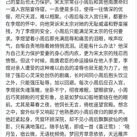
己的皇后也无力保护。宋太宗常召小周后和其他南唐命妇
一道入宫陪宴侍寝，一去便是多日，使得一往情深的优
俪，咫尺天涯，难以相聚。小周后每次入宫归来，都要扑
在李煜的怀中，向他哭诉宋太宗对她的无耻威逼和野蛮摧
残，为了李煜的安全，小周后只能满足宋太宗的任何要
求。李煜望着小周后那充满屈辱和痛苦的泪眼，唉声叹
气，自惭自责地陪着她悄悄流泪。还能有什么办法？他深
为自己无力保护爱妻的身心而内疚，更为宋太宗的残忍而
愤恨。但这个时候，南唐君臣的命运操纵在他人手里，李
煜对亲人遭受的这种难以启齿的凌辱也就无能为力了。他
除了强忍心灵深处创伤的剧痛，长时间同小周后抱头饮泣
之外，只能强压耻辱，加以回避。每次小周后应召入宫，
李煜就失魂落魄，坐卧不宁，彻夜难眠，望眼欲穿。小周
后巧笑顾盼的可爱形象，总是如梦似幻般地萦绕在他的眼
前。尤其是幕春之夜，他饲长无言，倚枕遥望宫殿。想念
之中，窗外似乎又响起了他熟悉的小周后夜归的脚步声。
他赶紧起身，凭窗环顾深院，却不见小周后飘飘欲仙的倩
影，只有满地落红。随手拈笔，即成一首《喜迁莺》：“晓
月坠，宿云微，无语枕频倚。梦回芳草思依依，天远雁声