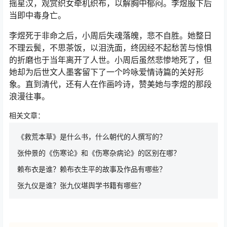
摇星汉，观赏织女牵机织布，以解胸中郁闷。李煜服下后
当即中毒身亡。
李煜死于非命之后，小周后失魂落魄，悲不自胜。她整日
不理云鬓，不思茶饭，以泪洗面，终因经不起愁苦与惊惧
的折磨也于当年离开了人世。小周后虽然悲惨地死了，但
她却为后世文人墨客留下了一个吟咏爱情诗篇的关好形
象。直到清代，还有人在作画吟诗，赞美她与李煜的那段
浪漫往事。
相关文章：
《救荒本草》是什么书，什么朝代的人撰写的？
张仲景的《伤寒论》和《伤寒杂病论》的区别在哪？
赖布衣是谁？赖布衣生平的故事及作品有哪些？
张九仪是谁？张九仪堪舆学书籍有哪些？