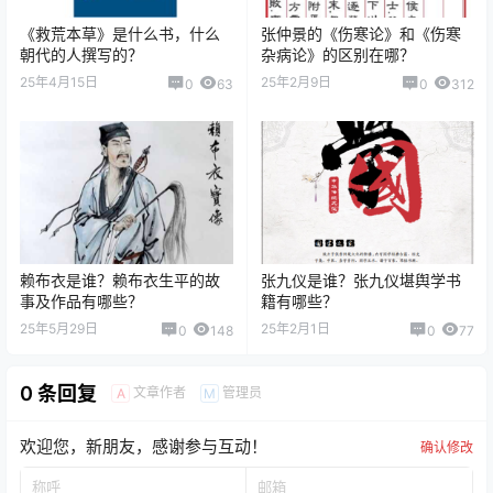
《救荒本草》是什么书，什么
张仲景的《伤寒论》和《伤寒
朝代的人撰写的？
杂病论》的区别在哪？
25年4月15日
25年2月9日
0
63
0
312
赖布衣是谁？赖布衣生平的故
张九仪是谁？张九仪堪舆学书
事及作品有哪些？
籍有哪些？
25年5月29日
25年2月1日
0
148
0
77
0 条回复
文章作者
管理员
A
M
欢迎您，新朋友，感谢参与互动！
确认修改