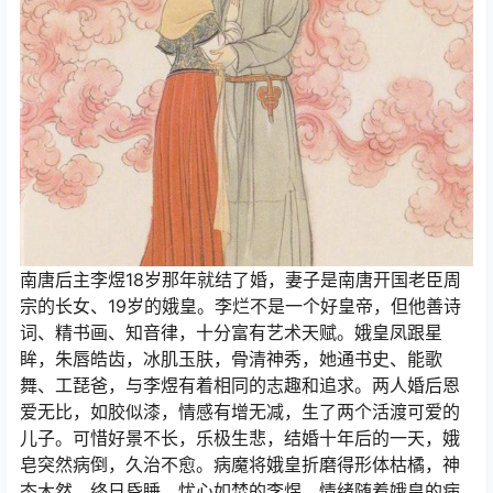
南唐后主李煜18岁那年就结了婚，妻子是南唐开国老臣周
宗的长女、19岁的娥皇。李烂不是一个好皇帝，但他善诗
词、精书画、知音律，十分富有艺术天赋。娥皇凤跟星
眸，朱唇皓齿，冰肌玉肤，骨清神秀，她通书史、能歌
舞、工琵爸，与李煜有着相同的志趣和追求。两人婚后恩
爱无比，如胶似漆，情感有增无减，生了两个活渡可爱的
儿子。可惜好景不长，乐极生悲，结婚十年后的一天，娥
皂突然病倒，久治不愈。病魔将娥皇折磨得形体枯橘，神
态木然，终日昏睡。忧心如焚的李煜，情绪随着娥皇的病