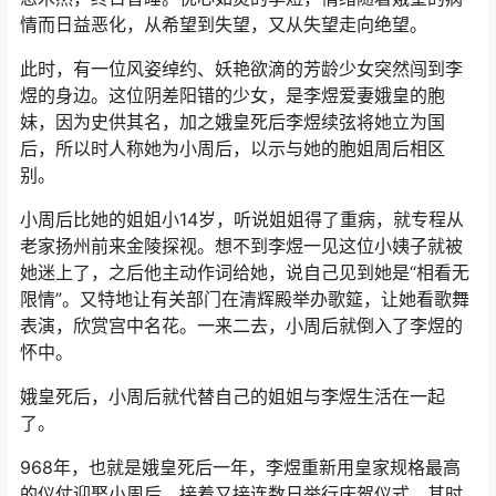
情而日益恶化，从希望到失望，又从失望走向绝望。
此时，有一位风姿绰约、妖艳欲滴的芳龄少女突然闯到李
煜的身边。这位阴差阳错的少女，是李煜爱妻娥皇的胞
妹，因为史供其名，加之娥皇死后李煜续弦将她立为国
后，所以时人称她为小周后，以示与她的胞姐周后相区
别。
小周后比她的姐姐小14岁，听说姐姐得了重病，就专程从
老家扬州前来金陵探视。想不到李煜一见这位小姨子就被
她迷上了，之后他主动作词给她，说自己见到她是“相看无
限情”。又特地让有关部门在清辉殿举办歌筵，让她看歌舞
表演，欣赏宫中名花。一来二去，小周后就倒入了李煜的
怀中。
娥皇死后，小周后就代替自己的姐姐与李煜生活在一起
了。
968年，也就是娥皇死后一年，李煜重新用皇家规格最高
的仪仗迎娶小周后，接着又接连数日举行庆贺仪式。其时