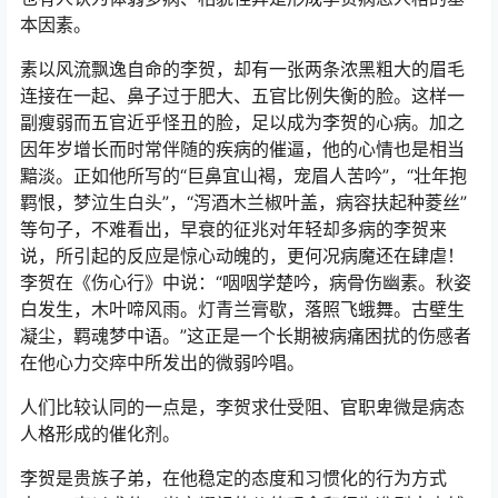
本因素。
素以风流飘逸自命的李贺，却有一张两条浓黑粗大的眉毛
连接在一起、鼻子过于肥大、五官比例失衡的脸。这样一
副瘦弱而五官近乎怪丑的脸，足以成为李贺的心病。加之
因年岁增长而时常伴随的疾病的催逼，他的心情也是相当
黯淡。正如他所写的“巨鼻宜山褐，宠眉人苦吟”，“壮年抱
羁恨，梦泣生白头”，“泻酒木兰椒叶盖，病容扶起种菱丝”
等句子，不难看出，早衰的征兆对年轻却多病的李贺来
说，所引起的反应是惊心动魄的，更何况病魔还在肆虐！
李贺在《伤心行》中说：“咽咽学楚吟，病骨伤幽素。秋姿
白发生，木叶啼风雨。灯青兰膏歇，落照飞蛾舞。古壁生
凝尘，羁魂梦中语。”这正是一个长期被病痛困扰的伤感者
在他心力交瘁中所发出的微弱吟唱。
人们比较认同的一点是，李贺求仕受阻、官职卑微是病态
人格形成的催化剂。
李贺是贵族子弟，在他稳定的态度和习惯化的行为方式