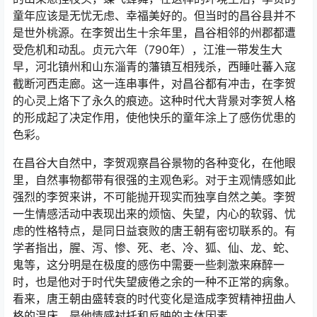
童年应该是无忧无虑、幸福美好的。但当时的昌谷县并不
是世外桃源。在李贺出生十余年里，昌谷相邻的州郡都遭
受危机和动乱。贞元六年（790年），江淮一带发生大
早，河北镇州和山东淄青的藩镇互相残杀，西睡吐蕃入寇
截断河西走廊。这一连串事件，对昌谷都有冲击，在李贺
的心灵上烙下了永久的痕迹。这种时代大背景对李贺人格
的形成起了决定作用，使他快乐的童年涂上了感伤优患的
色彩。
在昌谷大自然中，李贺观察昌谷景物的各种变化，在他眼
里，自然事物都带有很强的主观色彩。对于主观情感如此
强烈的李贺来讲，不可能抛开现实而独享自然之美。李贺
一生情感活动中表现出来的烦恼、失望，内心的软弱、忧
虑的性格特点，是同日益衰败的唐王朝有密切联系的。有
学者指出，腥、泻、惨、死、老、冷、狐、仙、龙、蛇、
鬼等，这分明是在极度的感伤中需要一些刺激来麻醉一
时，也是他对于时代失望疲倦之余的一种不正常的病象。
看来，唐王朝由盛转衰的时代变化是造成李贺精神扭曲人
格的温床，是他情感衬托和反映的主体因素。