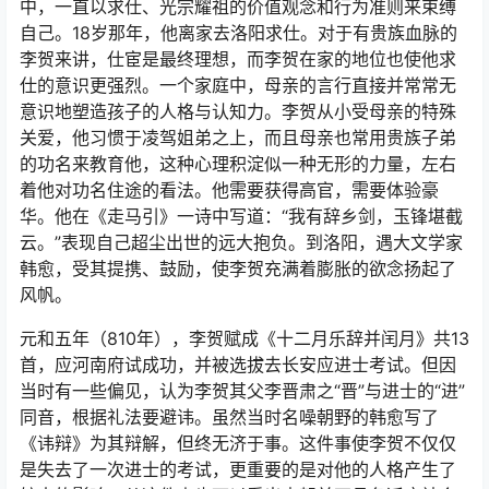
中，一直以求仕、光宗耀祖的价值观念和行为准则来束缚
自己。18岁那年，他离家去洛阳求仕。对于有贵族血脉的
李贺来讲，仕宦是最终理想，而李贺在家的地位也使他求
仕的意识更强烈。一个家庭中，母亲的言行直接并常常无
意识地塑造孩子的人格与认知力。李贺从小受母亲的特殊
关爱，他习惯于凌驾姐弟之上，而且母亲也常用贵族子弟
的功名来教育他，这种心理积淀似一种无形的力量，左右
着他对功名住途的看法。他需要获得高官，需要体验豪
华。他在《走马引》一诗中写道：“我有辞乡剑，玉锋堪截
云。”表现自己超尘出世的远大抱负。到洛阳，遇大文学家
韩愈，受其提携、鼓励，使李贺充满着膨胀的欲念扬起了
风帆。
元和五年（810年），李贺赋成《十二月乐辞并闰月》共13
首，应河南府试成功，并被选拔去长安应进士考试。但因
当时有一些偏见，认为李贺其父李晋肃之“晋”与进士的“进”
同音，根据礼法要避讳。虽然当时名噪朝野的韩愈写了
《讳辩》为其辩解，但终无济于事。这件事使李贺不仅仅
是失去了一次进士的考试，更重要的是对他的人格产生了