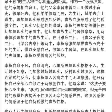
诸王孙”的生活地位有着遥远的距离。作为一个没落贵族，
他的家境相当窘困。他的父亲李晋肃曾到四川做过小官
吏，很早死去。他和弟弟依母而居，为生计，其弟去庐山
谋生。理想与现实形成强烈反差。贵族血脉形成了他的孤
傲个性，而现实又使他处处碰壁，李贺的思想始终徘徊在
幻想与现实的矛盾中。他幻想贵族生活的奢侈豪华，用诗
来体验理想中的贵族生活。在《难忘曲》、《贵公子夜阑
曲》、《梁台古意》等诗中，李贺夸张地摹描贵族五光十
色的生活，借以安慰自己，欲填心中奢望。在现实与幻想
的夹缝里，李贺忍受着痛苦的煎熬。
李贺自命不凡，自命清高，心里所思与现实格格不入。生
活越不如意，而想像越超越现实，反衬现实越凄苦，这样
连锁式的反应，使李贺陷入苦痛之中而无法挣脱。他只有
把自己全部心血倾注于诗歌创作中。他母亲说：“这孩子要
把心呕出来。”李贺用心血构筑自己理想的殿堂，但光芒四
射的殿堂外表掩盖不住凄苦无奈的情感世界。这凄苦感伤
的情感源于他自恃孤傲的贵族性格。
也有人认为体弱多病、相貌怪异是形成李贺病态人格的基