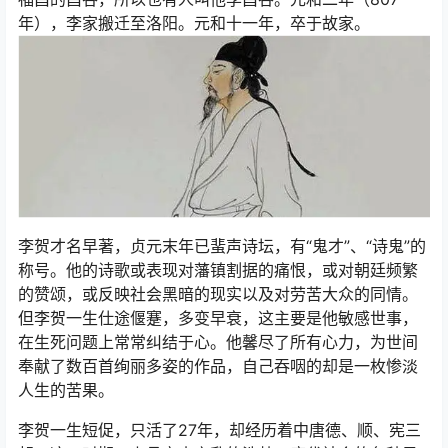
年），李家搬迁至洛阳。元和十一年，卒于故家。
李贺才名早著，贞元末年已蜚声诗坛，有“鬼才”、“诗鬼”的
称号。他的诗歌或表现对藩镇割据的痛恨，或对朝廷频繁
的赞颂，或反映社会黑暗的现实以及对劳苦大众的同情。
但李贺一生仕途偃蹇，多变早衰，这主要是他敏感世事，
在生死问题上常常纠结于心。他馨尽了所有心力，为世间
奉献了数百首绚丽多姿的作品，自己吞咽的却是一枚惨淡
人生的苦果。
李贺一生短促，只活了27年，却经历着中唐德、顺、宪三