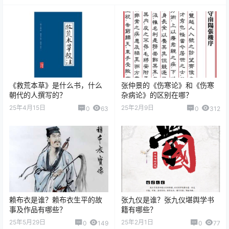
《救荒本草》是什么书，什么
张仲景的《伤寒论》和《伤寒
朝代的人撰写的？
杂病论》的区别在哪？
25年4月15日
25年2月9日
0
63
0
312
赖布衣是谁？赖布衣生平的故
张九仪是谁？张九仪堪舆学书
事及作品有哪些？
籍有哪些？
25年5月29日
25年2月1日
0
149
0
77