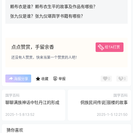
赖布衣是谁？赖布衣生平的故事及作品有哪些？
张九仪是谁？张九仪堪舆学书籍有哪些？
点点赞赏，手留余香
给TA打赏
还没有人赞赏，快来当第一个赞赏的人吧！
0
0
海报分享
收藏
举报
国学百科
国学百科
聊聊满族神话中牡丹江的形成
侗族民间传说|鼓楼的故事
2025-1-5 8:13:52
2025-1-5 12:21:50
猜你喜欢