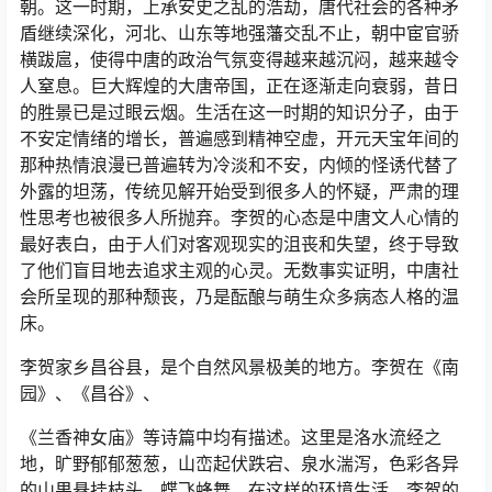
朝。这一时期，上承安史之乱的浩劫，唐代社会的各种矛
盾继续深化，河北、山东等地强藩交乱不止，朝中宦官骄
横跋扈，使得中唐的政治气氛变得越来越沉闷，越来越令
人窒息。巨大辉煌的大唐帝国，正在逐渐走向衰弱，昔日
的胜景已是过眼云烟。生活在这一时期的知识分子，由于
不安定情绪的增长，普遍感到精神空虚，开元天宝年间的
那种热情浪漫已普遍转为冷淡和不安，内倾的怪诱代替了
外露的坦荡，传统见解开始受到很多人的怀疑，严肃的理
性思考也被很多人所抛弃。李贺的心态是中唐文人心情的
最好表白，由于人们对客观现实的沮丧和失望，终于导致
了他们盲目地去追求主观的心灵。无数事实证明，中唐社
会所呈现的那种颓丧，乃是酝酿与萌生众多病态人格的温
床。
李贺家乡昌谷县，是个自然风景极美的地方。李贺在《南
园》、《昌谷》、
《兰香神女庙》等诗篇中均有描述。这里是洛水流经之
地，旷野郁郁葱葱，山峦起伏跌宕、泉水湍泻，色彩各异
的山果悬挂枝头，蝶飞蜂舞，在这样的环境生活，李贺的