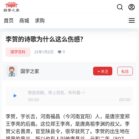
首页
商城
求购
李贺的诗歌为什么这么伤感？
0
国学百科
25年1月5日
国学之家
关注
私信
释放双眼，带上耳机，听听看~！
00:00
00:00
李贺，字长吉，河南福昌（今河南宜阳）人，是唐宗室郑
王李亮的后裔。这位郑王李亮，是唐高祖李渊的叔父。李
贺父名晋肃，官至陕县令，很早就死了。李贺的出生地在
福昌的昌谷，所以也有人叫他李昌谷。元和二年（807