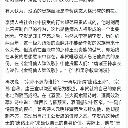
有人认为，没落的贵族血脉是李贺病态人格形成的前提。
李贺人格社会化中接受的行为规范是贵族式的，他时刻用
此来控制自己的行为，这也是他病态人格形成的一个重要
因素。李贺是郑王李亮之后，虽然从李亮到李贺，历时约
两百年，这一极为疏淡的血脉并不能给李贺的家族带来什
么荣光。但流淌在血液中的那种王公贵族的傲气，却始终
在李贺的思想意识中存在，李贺唯恐别人忘记他高贵的身
份。在《金铜仙人辞汉歌》中他提醒人们：“唐诸王孙李长
吉遂作《金铜仙人辞汉歌》。”《仁和里杂叙皇浦漫》
再次说：“宗孙不调为谁怜？”一再以所谓“唐诸王孙”、“宗
孙”自称。唐王室以陇西成纪为郡望，李贺就将自己的籍贯
也定到陇西成纪。在《酒罢，张大彻索赠诗时、酒阑效潞
幕》诗中说：“陇西长吉摧颓客，酒阑感觉中区窄。”一副自
恃高傲的模样。著名诗人元明经耀第后去拜访他，他却揽
刺不答，表现出自己王公贵族的傲慢之态。李贺靠这种虚
无的“唐诸王孙”来确认自己的自身价值。实际上，他与“唐