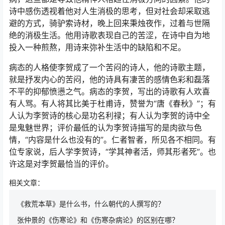
诗中感伤透视着他对人生消极的思考，但对社会却采取逃
避的方式，骑驴索诗材，晚上回来秉烛夜作，过着与世隔
绝的消极生活。他用诗歌表现自己的苦涩，在诗中自为地
投入一种煎熬，用诗来弥补生活中的缺陷和不足。
病态的人格使李贺成了一个苦闷的诗人，他的诗歌主题，
就是抒发内心的苦闷，他的诗具有凄苦的感情色彩和磊落
不平的抑郁愤懑之气。病态的李贺，写出的诗歌有人欢喜
有人骂。有人将其比美于杜甫诗，赞誉为“唐《春秋》”；有
人认为李贺诗的核心是功名利禄；有人认为李贺的诗中全
是鬼魅世界；评价最低的认为李贺诗描写的是肉欲与色
情，“内容是什么也没有的”。仁者智者，所见各不相同。有
位专家说，后人学李贺诗，“学其神者活，师其形者死”。也
许这是对李贺最恰当的评价。
相关文章：
《救荒本草》是什么书，什么朝代的人撰写的？
张仲景的《伤寒论》和《伤寒杂病论》的区别在哪？