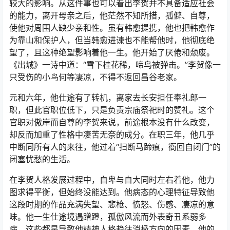
较大的影响。从这件事也可以看出李贺并不具备适应社会
的能力，离开母亲之后，他茫然不知所措，孤僻、自尊，
使他对周围人缺少亲和性。虽有韩愈提携，他也把韩愈作
为靠山和保护人，但当韩愈进谏也不能帮他时，他彻底绝
望了，且这种绝望影响着他一生。他开始了厌倦和颓废。
《出城》一诗中道：“雪下桂花稀，啼鸟被弹击。”李贺像一
只受伤的小鸟何等凄凉，不得不返回昌谷老家。
元和六年，他仕途有了转机，离家去长安担任奉礼郎一
职，但此官职位低下，只是负责宗庙祭祀时的赞礼。这个
官职对傲岸而自尊的李贺来说，前途根本没有什么改变，
却反而加重了性格中凄苦无奈的成分。在职三年，他几乎
中断同所有人的来往，他过着“扫断马蹄痕，衙回自闭门”的
闭塞忧愁的生活。
在李贺人格发展过程中，自卑与自大同时左右着他，他力
图求得平衡，但始终没能达到。他病态的心理特征导致他
这段时期的作品充满失望、悲枪、愤怒、伤感、凄凉的意
味。他一生仕途境遇蹭蹬，孤傲风流而外表奇丑系弱多
病，这些都是导致他精神人格趋往消极方向的因素。他的