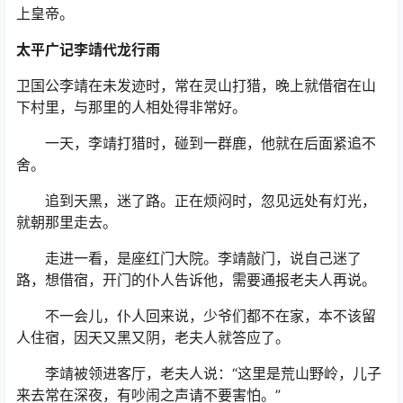
上皇帝。
太平广记李靖代龙行雨
卫国公李靖在未发迹时，常在灵山打猎，晚上就借宿在山
下村里，与那里的人相处得非常好。
一天，李靖打猎时，碰到一群鹿，他就在后面紧追不
舍。
追到天黑，迷了路。正在烦闷时，忽见远处有灯光，
就朝那里走去。
走进一看，是座红门大院。李靖敲门，说自己迷了
路，想借宿，开门的仆人告诉他，需要通报老夫人再说。
不一会儿，仆人回来说，少爷们都不在家，本不该留
人住宿，因天又黑又阴，老夫人就答应了。
李靖被领进客厅，老夫人说：“这里是荒山野岭，儿子
来去常在深夜，有吵闹之声请不要害怕。”