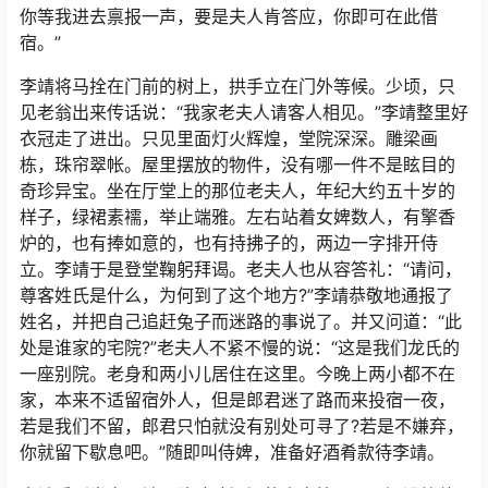
你等我进去禀报一声，要是夫人肯答应，你即可在此借
宿。”
李靖将马拴在门前的树上，拱手立在门外等候。少顷，只
见老翁出来传话说：“我家老夫人请客人相见。”李靖整里好
衣冠走了进出。只见里面灯火辉煌，堂院深深。雕梁画
栋，珠帘翠帐。屋里摆放的物件，没有哪一件不是眩目的
奇珍异宝。坐在厅堂上的那位老夫人，年纪大约五十岁的
样子，绿裙素襦，举止端雅。左右站着女婢数人，有擎香
炉的，也有捧如意的，也有持拂子的，两边一字排开侍
立。李靖于是登堂鞠躬拜谒。老夫人也从容答礼：“请问，
尊客姓氏是什么，为何到了这个地方?”李靖恭敬地通报了
姓名，并把自己追赶兔子而迷路的事说了。并又问道：“此
处是谁家的宅院?”老夫人不紧不慢的说：“这是我们龙氏的
一座别院。老身和两小儿居住在这里。今晚上两小都不在
家，本来不适留宿外人，但是郎君迷了路而来投宿一夜，
若是我们不留，郎君只怕就没有别处可寻了?若是不嫌弃，
你就留下歇息吧。”随即叫侍婢，准备好酒肴款待李靖。