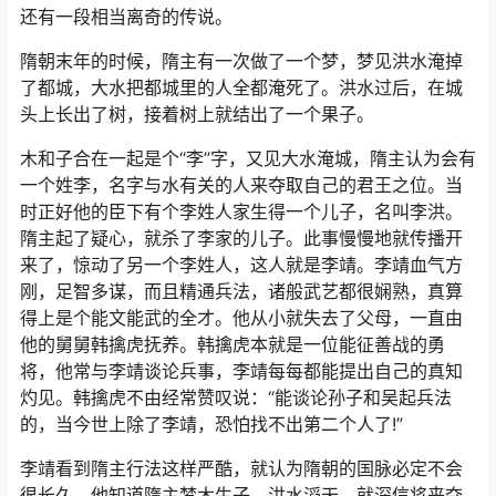
还有一段相当离奇的传说。
隋朝末年的时候，隋主有一次做了一个梦，梦见洪水淹掉
了都城，大水把都城里的人全都淹死了。洪水过后，在城
头上长出了树，接着树上就结出了一个果子。
木和子合在一起是个“李”字，又见大水淹城，隋主认为会有
一个姓李，名字与水有关的人来夺取自己的君王之位。当
时正好他的臣下有个李姓人家生得一个儿子，名叫李洪。
隋主起了疑心，就杀了李家的儿子。此事慢慢地就传播开
来了，惊动了另一个李姓人，这人就是李靖。李靖血气方
刚，足智多谋，而且精通兵法，诸般武艺都很娴熟，真算
得上是个能文能武的全才。他从小就失去了父母，一直由
他的舅舅韩擒虎抚养。韩擒虎本就是一位能征善战的勇
将，他常与李靖谈论兵事，李靖每每都能提出自己的真知
灼见。韩擒虎不由经常赞叹说：“能谈论孙子和吴起兵法
的，当今世上除了李靖，恐怕找不出第二个人了!”
李靖看到隋主行法这样严酷，就认为隋朝的国脉必定不会
很长久。他知道隋主梦木生子，洪水滔天，就深信将来夺