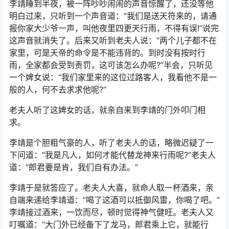
李靖睡到半夜，被一阵吵吵闹闹的声音惊醒了，还没等他
明白过来，只听到一个声音道：“我们是送天符来的，请通
报你家大少爷一声，叫他夜里四更天行雨，不得有误!”说完
这声音就消失了。后来又听到老夫人说：“两个儿子都不在
家里，可是天帝的命令是不能违背的。到时没有按时行
雨，全家都会受到责罚，这可该怎么办呢?”半会，只听见
一个婢女说：“我们家里来的这位过路客人，我看他不是一
般的人，何不去求求他呢?”
老夫人听了这婢女的话，就亲自来到李靖的门外叩门相
求。
李靖是个胆粗气豪的人，听了老夫人的话，略微迟疑了一
下问道：“我是凡人，如何才能代替龙神来行雨呢?”老夫人
道：“郎君要是肯，我们自有办法。”
李靖于是就答应了。老夫人大喜，就命人取一杯酒来，亲
自端来递给李靖道：“喝了这酒可以抵御风雷，你喝了吧。”
李靖接过酒来，一饮而尽，顿时觉得神气健旺。老夫人又
叮嘱道：“大门外已经备下了龙马，郎君乘上它，就能行