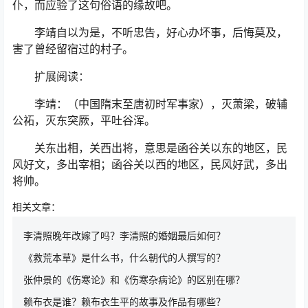
仆，而应验了这句俗语的缘故吧。
李靖自以为是，不听忠告，好心办坏事，后悔莫及，
害了曾经留宿过的村子。
扩展阅读：
李靖：（中国隋末至唐初时军事家），灭萧梁，破辅
公祏，灭东突厥，平吐谷浑。
关东出相，关西出将，意思是函谷关以东的地区，民
风好文，多出宰相；函谷关以西的地区，民风好武，多出
将帅。
相关文章：
李清照晚年改嫁了吗？李清照的婚姻最后如何？
《救荒本草》是什么书，什么朝代的人撰写的？
张仲景的《伤寒论》和《伤寒杂病论》的区别在哪？
赖布衣是谁？赖布衣生平的故事及作品有哪些？