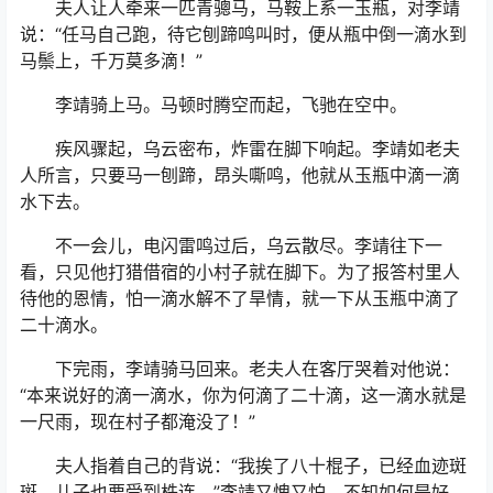
夫人让人牵来一匹青骢马，马鞍上系一玉瓶，对李靖
说：“任马自己跑，待它刨蹄鸣叫时，便从瓶中倒一滴水到
马鬃上，千万莫多滴！”
李靖骑上马。马顿时腾空而起，飞驰在空中。
疾风骤起，乌云密布，炸雷在脚下响起。李靖如老夫
人所言，只要马一刨蹄，昂头嘶鸣，他就从玉瓶中滴一滴
水下去。
不一会儿，电闪雷鸣过后，乌云散尽。李靖往下一
看，只见他打猎借宿的小村子就在脚下。为了报答村里人
待他的恩情，怕一滴水解不了旱情，就一下从玉瓶中滴了
二十滴水。
下完雨，李靖骑马回来。老夫人在客厅哭着对他说：
“本来说好的滴一滴水，你为何滴了二十滴，这一滴水就是
一尺雨，现在村子都淹没了！”
夫人指着自己的背说：“我挨了八十棍子，已经血迹斑
斑，儿子也要受到株连。”李靖又愧又怕，不知如何是好。