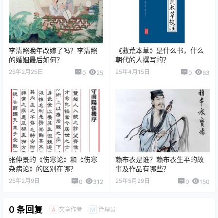
李清照晚年改嫁了吗？李清照
《救荒本草》是什么书，什么
的婚姻最后如何？
朝代的人撰写的？
25年2月25日
25年4月15日
0
25
0
63
张仲景的《伤寒论》和《伤寒
赖布衣是谁？赖布衣生平的故
杂病论》的区别在哪？
事及作品有哪些？
25年2月9日
25年5月29日
0
312
0
150
0 条回复
文章作者
管理员
A
M