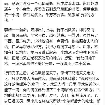
雨。马鞍上系有一个小琉璃瓶，瓶中装着水母。瓶口外边
还有一个小金匙，郎君当看到龙马跳跃的时候，便用金匙
取一小滴，滴到马鬃上，千万不要多。这就是行雨的方
法。”
李靖一一领命，随即出门上马。行不出数步，即腾空而
起，御风而驰，非常平稳，越行越高。一霎时，虽然马足
下面，雷声电光，李靖也没有一点畏惧。他按照老夫人的
话，在龙马跳跃地地方，就把水母滴在马鬃上。后来，不
知在什么地方，龙马又跳跃起来。李靖从曙光中往下面看
时，正是白天在老农家吃茶的地方，想道：“此处田地干
枯，一滴水母恐怕不够?”于是，一连滴下了二十余滴。
行雨完了之后，龙马就跑回来了。李靖下马进来见老夫
人，只见老夫人满面愁容。迎面就对李靖说：“郎君为什么
这样胡涂!瓶中的水母一滴，就是人间一尺雨;早就告诉你只
能下一滴，你为何在此处连下二十滴呀?现在这个地方，平
地的水都有二丈深，田地、屋舍、人们，都被淹没了。老
身已遭天罚，两小儿也将被天所谴!”李靖听后大为吃惊，惭