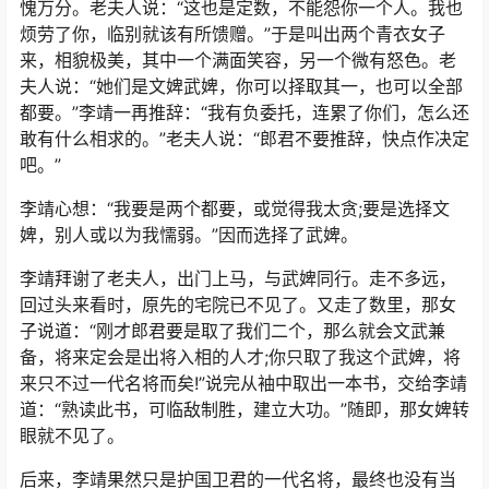
愧万分。老夫人说：“这也是定数，不能怨你一个人。我也
烦劳了你，临别就该有所馈赠。”于是叫出两个青衣女子
来，相貌极美，其中一个满面笑容，另一个微有怒色。老
夫人说：“她们是文婢武婢，你可以择取其一，也可以全部
都要。”李靖一再推辞：“我有负委托，连累了你们，怎么还
敢有什么相求的。”老夫人说：“郎君不要推辞，快点作决定
吧。”
李靖心想：“我要是两个都要，或觉得我太贪;要是选择文
婢，别人或以为我懦弱。”因而选择了武婢。
李靖拜谢了老夫人，出门上马，与武婢同行。走不多远，
回过头来看时，原先的宅院已不见了。又走了数里，那女
子说道：“刚才郎君要是取了我们二个，那么就会文武兼
备，将来定会是出将入相的人才;你只取了我这个武婢，将
来只不过一代名将而矣!”说完从袖中取出一本书，交给李靖
道：“熟读此书，可临敌制胜，建立大功。”随即，那女婢转
眼就不见了。
后来，李靖果然只是护国卫君的一代名将，最终也没有当