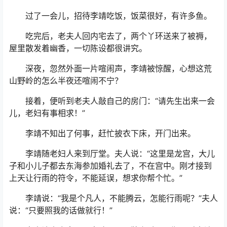
过了一会儿，招待李靖吃饭，饭菜很好，有许多鱼。
吃完后，老夫人回内宅去了，两个丫环送来了被褥，
屋里散发着幽香，一切陈设都很讲究。
深夜，忽然外面一片喧闹声，李靖被惊醒，心想这荒
山野岭的怎么半夜还喧闹不宁？
接着，便听到老夫人敲自己的房门：“请先生出来一会
儿，老妇有事相求！”
李靖不知出了何事，赶忙披衣下床，开门出来。
李靖随老妇人来到厅堂。夫人说：“这里是龙宫，大儿
子和小儿子都去东海参加婚礼去了，不在宫中。刚才接到
上天让行雨的符令，不能延误，想求你帮个忙。”
李靖说：“我是个凡人，不能腾云，怎能行雨呢？”夫人
说：“只要照我的话做就行！”