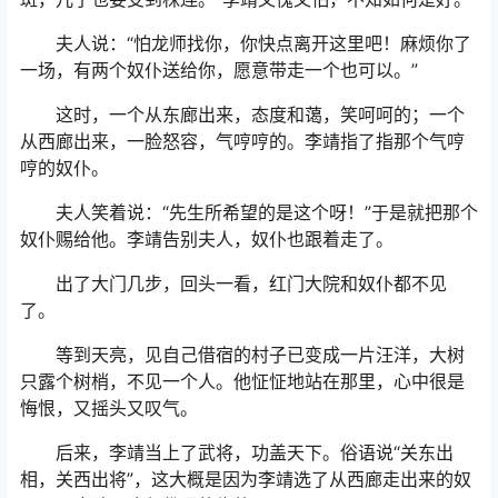
夫人说：“怕龙师找你，你快点离开这里吧！麻烦你了
一场，有两个奴仆送给你，愿意带走一个也可以。”
这时，一个从东廊出来，态度和蔼，笑呵呵的；一个
从西廊出来，一脸怒容，气哼哼的。李靖指了指那个气哼
哼的奴仆。
夫人笑着说：“先生所希望的是这个呀！”于是就把那个
奴仆赐给他。李靖告别夫人，奴仆也跟着走了。
出了大门几步，回头一看，红门大院和奴仆都不见
了。
等到天亮，见自己借宿的村子已变成一片汪洋，大树
只露个树梢，不见一个人。他怔怔地站在那里，心中很是
悔恨，又摇头又叹气。
后来，李靖当上了武将，功盖天下。俗语说“关东出
相，关西出将”，这大概是因为李靖选了从西廊走出来的奴