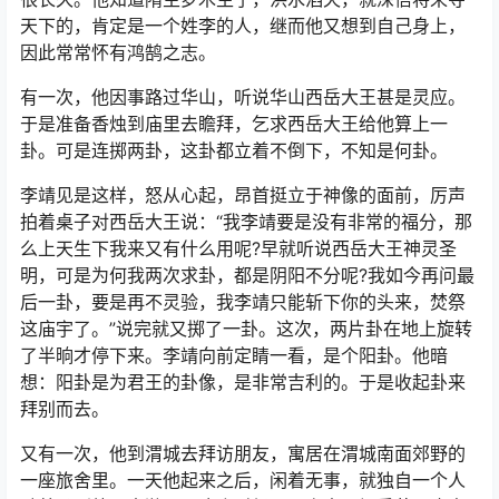
天下的，肯定是一个姓李的人，继而他又想到自己身上，
因此常常怀有鸿鹄之志。
有一次，他因事路过华山，听说华山西岳大王甚是灵应。
于是准备香烛到庙里去瞻拜，乞求西岳大王给他算上一
卦。可是连掷两卦，这卦都立着不倒下，不知是何卦。
李靖见是这样，怒从心起，昂首挺立于神像的面前，厉声
拍着桌子对西岳大王说：“我李靖要是没有非常的福分，那
么上天生下我来又有什么用呢?早就听说西岳大王神灵圣
明，可是为何我两次求卦，都是阴阳不分呢?我如今再问最
后一卦，要是再不灵验，我李靖只能斩下你的头来，焚祭
这庙宇了。”说完就又掷了一卦。这次，两片卦在地上旋转
了半晌才停下来。李靖向前定睛一看，是个阳卦。他暗
想：阳卦是为君王的卦像，是非常吉利的。于是收起卦来
拜别而去。
又有一次，他到渭城去拜访朋友，寓居在渭城南面郊野的
一座旅舍里。一天他起来之后，闲着无事，就独自一个人