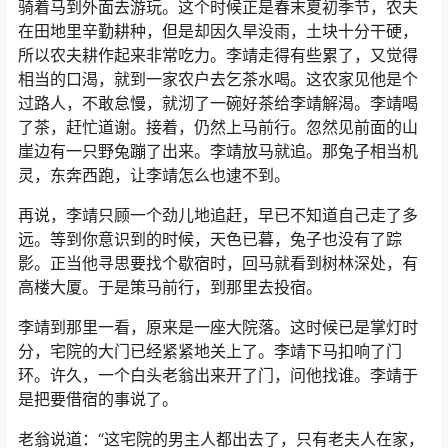
骑着马到外面去游玩。这个时候正是春末夏初季节，农夫
在田地里辛勤耕种，但是却因久旱没雨，土块十分干硬，
所以农夫耕作起来非常吃力。李靖走得有些累了，又觉得
相当的口渴，就到一家农户去乞茶水喝。这农家见他是个
过路人，不敢怠慢，就沏了一碗好茶给李靖解渴。李靖喝
了茶，赶忙道谢。接着，仍然上马前行。忽然见前面的山
崖边有一只野兔蹦了出来。李靖放马就追。那兔子相当机
灵，东奔西跑，让李靖怎么也逮不到。
再说，李靖只顾一个劲儿地追赶，早已不知道自己走了多
远。等到你意识到的时候，天色已暮，兔子也没有了踪
影。正当他寻思要找个歇宿时，回马就看到树林深处，有
高楼大厦。于是策马前行，到那里去投宿。
李靖到那里一看，原来是一座大院落。这时候已是掌灯时
分，宅院的大门已经紧紧地关上了。李靖下马扣响了门
环。许久，一个白头老翁出来开了门，问他找谁。李靖于
是把要借宿的事说了。
老翁说道：“这宅院的男主人都出去了，只有老夫人在家，