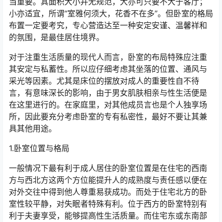
当重要。其面积大小并无规范，大亦可只要不大于客厅；
小亦适宜，所谓“室雅何须大，花香不在多”。但卧室的格局
布置一定要考究，专心营造达至一种安定安谨、温馨祥和
的氛围，是最佳居住境界。
对于注重生活质量的现代人而言，卧室的布局特殊应注重
其安定与私蓄性。所以应仔细考虑其坐落的位置、通风与
采光等因素。尤其是床位的摆放对成人的重要性自不待
言，有意味深长的影响，由于男女肌肤相亲与性生活便是
在这里进行的。在家庭里，对其他成员言也是个人独享场
所，因此要充分考虑卧室的专有私密性，最好不要让其兼
具其他用途。
1.卧室位置与格局
一般情况下最有利于成人居住的卧室位置是在住宅的西南
方与西北方这两个方位能提升人的成熟度与责任感以便在
对外交往中得到他人尊重易获成功。而处于住宅北方的卧
室性较平静，对失眠者特殊有利。位于西方的卧室特别有
利于夫妻享受，能够提高性生活质量。而住宅东或东南部