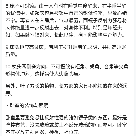
8.床不可对镜。由于人有时在睡觉中途醒来，在半睡半醒
的忧惚中，如起床容易被镜中自己的影像惊吓，导致心绪
不宁。再者人在入睡后，气息最弱，而镜子反射力强易将
人体能量进一步反射出去，对身体不利。特别是年轻夫
妇，如果卧室镜对床，长此以往，有可能影响生育能力。
9.床头柜应高过床，有利于提升睡者的聪明，并提高睡眠
质量。
10.枕头两侧旁方向，不可摆放有柜角、桌角、台角等尖角
形物体冲射，这样易使人患偏头痛。
另外，叶子方长的植物、长方形的家具不能摆放在床的近
旁。
3.卧室的装饰与照明
卧室里要避免悬挂反射性强的诸如镜子类的东西，最好是
壁挂布艺，没装玻璃或装上不反光玻璃的图画亦可。卧室
不宜摆放刀剑凶器、神象、神位等。