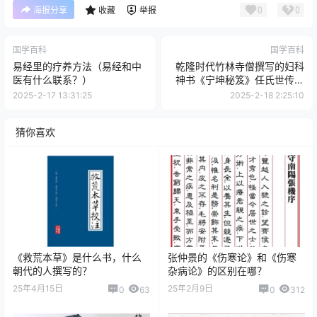
0
0
海报分享
收藏
举报
国学百科
国学百科
易经里的疗养方法（易经和中
乾隆时代竹林寺僧撰写的妇科
医有什么联系？）
神书《宁坤秘笈》任氏世传伤
寒秘方
2025-2-17 13:31:25
2025-2-18 2:25:10
猜你喜欢
《救荒本草》是什么书，什么
张仲景的《伤寒论》和《伤寒
朝代的人撰写的？
杂病论》的区别在哪？
25年4月15日
25年2月9日
0
63
0
312