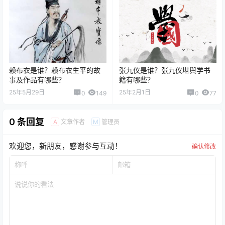
赖布衣是谁？赖布衣生平的故
张九仪是谁？张九仪堪舆学书
事及作品有哪些？
籍有哪些？
25年5月29日
25年2月1日
0
149
0
77
0 条回复
文章作者
管理员
A
M
欢迎您，新朋友，感谢参与互动！
确认修改