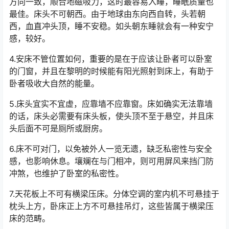
方向一致，顺合地磁吸力，这时最容易入睡，睡眠质量也
最佳。床头不可朝西。由于地球由东向西自转，头若朝
西，血直冲头顶，睡不安稳。如头朝东睡就会有一种安宁
感，较好。
4.安床不管位置如何，重要的是在于应该让卧者可以卧室
的门窗，并且在黎明的时候能有阳光照射到床上，有助于
卧者吸收大自然的能量。
5.床头宜实不宜虚，应靠墙不应靠窗。床如确实无法靠墙
的话，床头必需要有床头板，使头顶不至于悬空，并且床
头后面不可是厕所或厨房。
6.床不可对门，以免被外人一览无遗，缺乏私密性与安全
感，也影响休息。壤斓在与门相冲，则可用屏风来挡门防
冲煞，也维护了卧室的私密性。
7.天花板上不可有横梁压床。分体空调的室内机不可悬挂于
枕头上方，卧床正上方不可悬挂吊灯，这些皆属于横梁压
床的范畴。