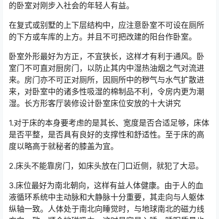
的卧室对刚步入社会的年轻人有益。
在复式或别墅的上下层结构中，应注意卧室不可设在厕所
的下方或车库的上方。并且不可把改建的阳台作卧室。
卧室外形最好为方正，不宜狭长，这样才有利于通风。卧
室门不可直对厨房门，以防止其内中湿热油烟之气对流进
来。房门亦不可正对厕所，因厕所中的秽气与水气扩散进
来，对卧室中的诸多性吸湿的棉制品不利，令房内更为潮
湿。长方形客厅装修设计卧室床位安放的十大讲究
1.对于床的本身要考虑的是其长、宽度是否合适足够，床体
是否平整，是否具有良好的支撑性和舒适性。至于床的高
度以略高于就秘者的膝盖为宜。
2.床头不能靠房门，如床头放在门口近侧，就犯了大忌。
3.床位最好为南北朝向，这样有益人体健康。由于人的血
液循环系统中主动脉和大静脉十分重要，其走向与人躯体
纵轴一致。人体处于南北向睡觉时，与地球南北的磁力线