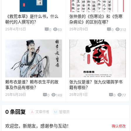
《救荒本草》是什么书，什么
张仲景的《伤寒论》和《伤寒
朝代的人撰写的？
杂病论》的区别在哪？
25年4月15日
25年2月9日
0
63
0
312
赖布衣是谁？赖布衣生平的故
张九仪是谁？张九仪堪舆学书
事及作品有哪些？
籍有哪些？
25年5月29日
25年2月1日
0
149
0
77
0 条回复
文章作者
管理员
A
M
欢迎您，新朋友，感谢参与互动！
确认修改