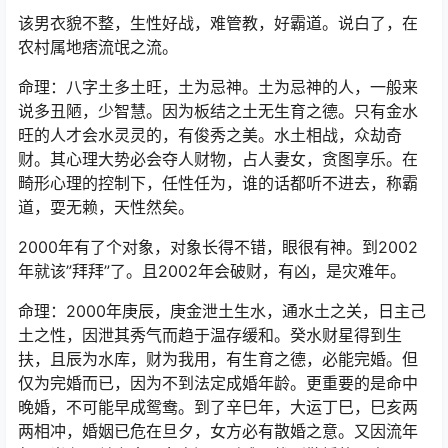
该男衣貌不整，生性好战，难管教，好霸道。说白了，在
农村属地痞流氓之流。
命理：八字土多土旺，土为忌神。土为忌神的人，一般来
说多丑陋，少智慧。因为板结之土无生育之德。只有金水
旺的人才会水灵灵的，有俊秀之美。水土相战，众劫奇
财。其心理大势必会夺人财物，占人妻女，贪图享乐。在
畸形心理的控制下，任性任为，谁的话都听不进去，称霸
道，耍无赖，天性然矣。
2000年有了个对象，对象长得不错，眼很有神。到2002
年就该”拜拜”了。且2002年会破财，有凶，是灾难年。
命理：2000年庚辰，庚金泄土生水，通水土之关，日主己
土之性，因泄其秀气而趋于温存缓和。癸水财星得到生
扶，且辰为水库，财为我用，有生育之德，必能完婚。但
仅为完婚而已，因为不到法定成婚年龄。更重要的是命中
晚婚，不可能早成鸳鸯。到了辛巳年，大运丁巳，巳亥两
两相冲，婚姻已危在旦夕，女方必有散婚之意。又因流年