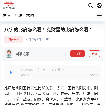
首页
商城
求购
八字的比肩怎么看？克财星的比肩怎么看？
0
国学百科
25年3月27日
国学之家
关注
私信
释放双眼，带上耳机，听听看~！
00:00
00:00
比肩是阴阳五行同性比和关系，即同一五行的阳见阳，阴
见阴。比附到社会人事关系上来，它表示兄弟、姐妹、同
事、同学、战友、同伙、合伙人、同辈等。比肩为喜用神
或建禄格(比肩不论格局)，其性稳健、刚毅、豪迈义气、自