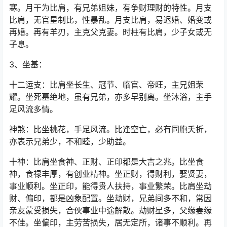
寒。月干为比肩，有兄弟姐妹，有争财理财的特性。月支
比肩，无官星制比，性暴乱。月支比肩，易迟婚、婚变或
再婚。再有羊刃，主克父克妻。时柱有比肩，少子女或无
子息。
3、坐基：
十二运支：比肩坐长生、冠节、临官、帝旺，主兄姐荣
耀。坐死墓绝地，虽有兄弟，亦多早别离。坐沐浴，主手
足风流多情。
神煞：比坐桃花，手足风流。比逢空亡，必有同胞夭折，
亦表示兄弟少，不和睦，少助益。
十神：比肩坐食神、正财、正印都是大吉之兆。比坐食
神，食禄丰厚，有创业精神。坐正财，得财利，娶贤妻，
事业顺利。坐正印，能得贵人扶持，事业繁荣。比肩坐劫
财、偏印，都是凶象配置。坐劫财，兄弟间多不和，常因
亲友蒙受损失，合伙事业中途解散。劫财星多，父缘妻缘
不佳。坐偏印，主劳苦损失，居无定所，诸事不顺利。再