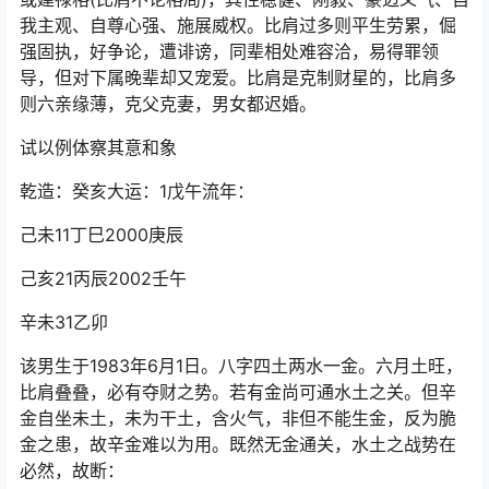
我主观、自尊心强、施展威权。比肩过多则平生劳累，倔
强固执，好争论，遭诽谤，同辈相处难容洽，易得罪领
导，但对下属晚辈却又宠爱。比肩是克制财星的，比肩多
则六亲缘薄，克父克妻，男女都迟婚。
试以例体察其意和象
乾造：癸亥大运：1戊午流年：
己未11丁巳2000庚辰
己亥21丙辰2002壬午
辛未31乙卯
该男生于1983年6月1日。八字四土两水一金。六月土旺，
比肩叠叠，必有夺财之势。若有金尚可通水土之关。但辛
金自坐未土，未为干土，含火气，非但不能生金，反为脆
金之患，故辛金难以为用。既然无金通关，水土之战势在
必然，故断：