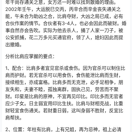
年干尚存通关之意，女方还一时难以找到散婚的理由。
2002年壬午，大运脱巳交丙，丙辛合而辛金丧失通关之
能，午未合为助凶之合，比肩夺财，大凶之局已成，必有
合伙作案的情节。合伙者有3-4人，也必会因此而破财。婚
事自然亦会告吹。实际为他去杀人，捅了人家一刀子，被
公安抓捕，花二万多元买通官府，领了人，媳妇因此而提
出撤婚。
分析比肩应掌握的要点：
1、配合：比肩多者宜见官杀或食伤。因为官杀可以制住比
肩而护财。若无官杀可以用食伤，食伤能泄比肩而生财，
接续相生，亦成富格。比肩多而无克泄，必手足相争，朋
友失和，夫妻不睦，孤独离群，固执己见，劳苦而不聚
财。印星是比肩的原神，不宜再见印比。印比多而无官者
应少子女。日主弱宜用印比生扶。比肩与财相克战，比重
财轻宜食伤通关。若财重日弱，这叫身弱不胜财，反宜比
肩帮扶。
2、位置：年柱有比肩，上有兄姐，再为忌神，祖上必清