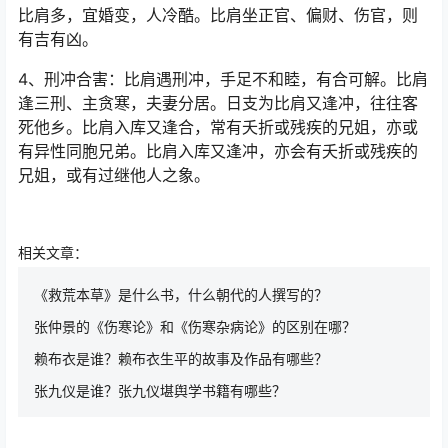
比肩多，宜婚变，人冷酷。比肩坐正官、偏财、伤官，则
有吉有凶。
4、刑冲合害：比肩遇刑冲，手足不和睦，有合可解。比肩
逢三刑、主贪寒，夫妻分居。日支为比肩又逢冲，往往客
死他乡。比肩入库又逢合，常有夭折或残疾的兄姐，亦或
有异性同胞兄弟。比肩入库又逢冲，亦会有夭折或残疾的
兄姐，或有过继他人之象。
相关文章：
《救荒本草》是什么书，什么朝代的人撰写的？
张仲景的《伤寒论》和《伤寒杂病论》的区别在哪？
赖布衣是谁？赖布衣生平的故事及作品有哪些？
张九仪是谁？张九仪堪舆学书籍有哪些？