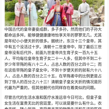
中国古代的皇帝妻妾成群，多子多孙，然而他们的子孙大
都命运多舛，能够健健康康地怡享天年的寥寥无几，尤其
是年纪小小便天折的很多。据统计，东汉十三个皇帝，其
中有五个没活过十岁。清朝十二世皇帝中，除了最后三世
皇帝没有后代外，前面九世皇帝共生育子女一百九十五
人，平均每位皇帝生育子女二十一人多，但其中不到二十
岁少年早殇的有八十二人，占总人数的百分之四十二；而
在这些早殇的皇子皇女中，不到十岁便天折的就有六十八
人，占总人数的百分之三十五，在早殇者中的比例更是占
到了惊人的百分之八十三！清朝皇子皇女天折的情况是历
代最为严重的，但其他朝代也同样存在着类似的问题。
尽管古代的生活水准和医疗水准远非今日可比，但皇子皇
女生活在富贵无比的宫廷里，可以说是要什么有什么，衣
食无忧，随心所欲，享受最丰富的物质生活和先进的医疗