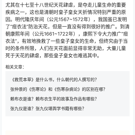
尤其在十七至十八世纪天花肆虐，是夺走儿童生命的重要
疾病之一，这也是清朝时皇子皇女天折情况特别严重的原
因。明代隆庆年间（公元1567~1572年），我国虽已发明
了“痘衣法”防治天花，但是一直没有得到很好的推广。到清
朝康熙年间（公元1661~1722年），康熙下令大力推广“痘
衣法”，有效地挽救了一些皇子皇女的生命，但终究由于当
时的条件所限，人们在天花面前显得非常无助，大量儿童
死于天花的肆虐，那些皇子皇女也难逃其中。
相关文章：
《救荒本草》是什么书，什么朝代的人撰写的？
张仲景的《伤寒论》和《伤寒杂病论》的区别在哪？
赖布衣是谁？赖布衣生平的故事及作品有哪些？
张九仪是谁？张九仪堪舆学书籍有哪些？