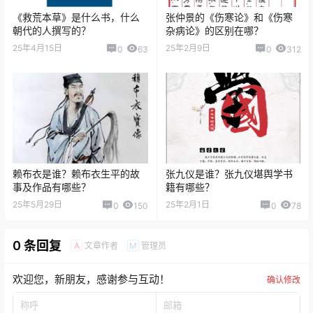
《救荒本草》是什么书，什么
张仲景的《伤寒论》和《伤寒
朝代的人撰写的？
杂病论》的区别在哪？
25年4月15日
25年2月9日
0
63
0
312
赖布衣是谁？赖布衣生平的故
张九仪是谁？张九仪堪舆学书
事及作品有哪些？
籍有哪些？
25年5月29日
25年2月1日
0
150
0
78
0 条回复
文章作者
管理员
A
M
欢迎您，新朋友，感谢参与互动！
确认修改