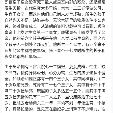
即使皇子皇女没有死于敌人或皇室内部的残杀，还是经常
发生天折。古代皇帝大多早婚，常常十二三岁便做父母，
生育子女了。而这时他们自己尚未发育成熟，所生的孩子
自然先天不足，缺陷甚多，无论宫廷里的物质条件多么完
善，终难健康成长。从清朝的资料记载中可以看到，顺治
皇帝十七岁时生育第一个皇女；康熙皇帝十四岁便当了父
亲，他的前六个孩子都是在他十八岁以前生育的，而这六
个孩子无一例外全部天折，他所生十个公主，有五个来不
及加封公主称号便早殇；雍正皇帝十七岁时所生的长子和
长女也都先后早殇……
由于皇帝拥有三宫六院七十二嫔妃，妻妾成群，性生活缺
少节制，使得身体虚弱，心劳力竭，生育的孩子也多不健
全。如顺治和雍正都有十四个皇子女，其中同样有九个二
十岁以前死去；乾降有二十七个皇子女，其中有十四个不
满二十岁便早殇；康熙的子女多达五十五个，而其中不满
五岁便天折的竟有二十二人之多！虽说康熙活了近七十
岁，但除去老幼两头二十年，平均不到一年便生育一个孩
子，真够忙活的，足见其在后妃身上消耗了不少精力。性