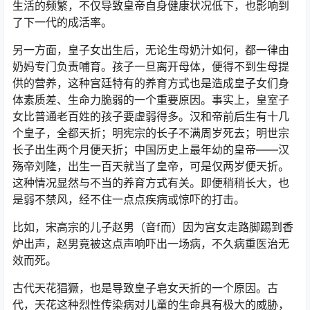
生活的频繁，不仅导致皇帝自身健康状况低下，也影响到
了下一代的成活率。
另一方面，皇子女出生后，无论生母奶汁如何，都一律由
奶妈专门负责哺育。孩子一旦离开母体，便得不到生母提
供的营养，这种宫廷特有的养育方式也是造成皇子女们身
体素质差、生命力脆弱的一个重要原因。事实上，皇室子
女比普通老百姓的孩子要虚弱得多。汉和帝前后生有十几
个皇子，全都天折；明宪宗的长子不满周岁死去；明世宗
长子出生两个月便天折；中国历史上最年幼的皇帝——汉
殇帝刘隆，出生一百天就当了皇帝，可是仅两岁便天折。
这种情况显然与不当的养育方式有关。即便稍稍长大，也
是弱不禁风，经不住一点点疾病或惊吓的打击。
比如，宋高宗的儿子赵男（音f而）因为宫女走路脚踢到香
炉出声，赵男竟被这点声响吓出一场病，不久病重医治无
效而死。
古代天花猖獗，也是导致皇子皂女天折的一个原因。古
代，天花这种烈性传染病对儿童的生命具有极大的威胁，