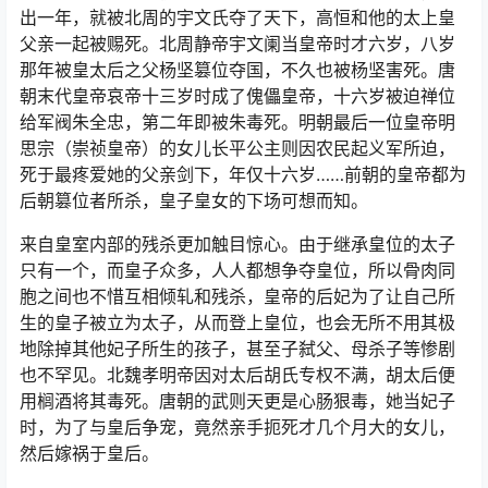
出一年，就被北周的宇文氏夺了天下，高恒和他的太上皇
父亲一起被赐死。北周静帝宇文阑当皇帝时才六岁，八岁
那年被皇太后之父杨坚篡位夺国，不久也被杨坚害死。唐
朝末代皇帝哀帝十三岁时成了傀儡皇帝，十六岁被迫禅位
给军阀朱全忠，第二年即被朱毒死。明朝最后一位皇帝明
思宗（崇祯皇帝）的女儿长平公主则因农民起义军所迫，
死于最疼爱她的父亲剑下，年仅十六岁……前朝的皇帝都为
后朝篡位者所杀，皇子皇女的下场可想而知。
来自皇室内部的残杀更加触目惊心。由于继承皇位的太子
只有一个，而皇子众多，人人都想争夺皇位，所以骨肉同
胞之间也不惜互相倾轧和残杀，皇帝的后妃为了让自己所
生的皇子被立为太子，从而登上皇位，也会无所不用其极
地除掉其他妃子所生的孩子，甚至子弑父、母杀子等惨剧
也不罕见。北魏孝明帝因对太后胡氏专权不满，胡太后便
用榈酒将其毒死。唐朝的武则天更是心肠狠毒，她当妃子
时，为了与皇后争宠，竟然亲手扼死才几个月大的女儿，
然后嫁祸于皇后。