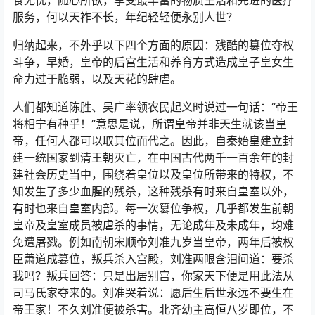
服务，何以天祚不长，年纪轻轻便永别人世？
归纳起来，不外乎以下四个方面的原因：残酷的篡位夺权
斗争，早婚，皇帝的后宫生活和养育方式造成皇子皇女生
命力过于脆弱，以及天花的肆虐。
人们都知道陈胜、吴广率领农民起义时说过一句话：“帝王
将相宁有种乎！”意思是说，所谓皇帝并非天生就该当皇
帝，任何人都可以取其位而代之。因此，自秦始皇建立封
建一统国家到清王朝灭亡，在中国古代两千一百余年的封
建社会历史当中，围绕着皇位以及皇位所带来的特权，不
知发生了多少血腥的残杀，这种残杀有时来自皇室以外，
有时也来自皇室内部。每一次篡位争权，几乎都发生前朝
皇帝及皇室成员被虐杀的事情，无论成年及未成年，均难
免遭屠戮。例如南朝宋顺帝刘准九岁当皇帝，两年后被权
臣萧道成篡位，叛兵杀入宫殿，刘准两眼含泪问道：要杀
我吗？叛兵回答：只是出居别宫，你家天下便是用此法从
司马氏家夺来的。刘准哭着说：愿后生后世永远不要生在
帝王家！不久刘准便被杀害。北齐幼主高恒八岁即位，不