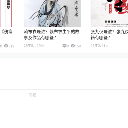
《伤寒
赖布衣是谁？赖布衣生平的故
张九仪是谁？张九
事及作品有哪些？
籍有哪些？
25年5月29日
25年2月1日
0
312
0
150