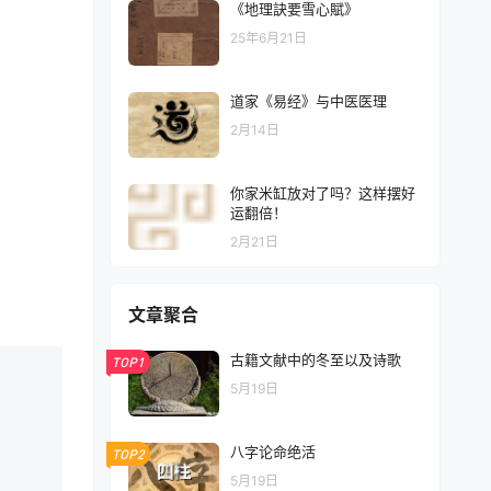
《地理訣要雪心賦》
25年6月21日
道家《易经》与中医医理
2月14日
你家米缸放对了吗？这样摆好
运翻倍！
2月21日
文章聚合
古籍文献中的冬至以及诗歌
TOP1
5月19日
八字论命绝活
TOP2
5月19日