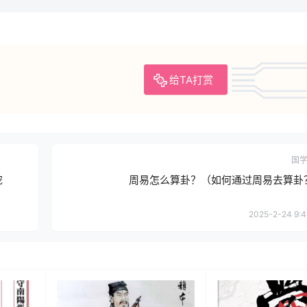
给TA打赏
国
宠
周易怎么算卦？（如何通过周易去算卦
2025-2-24 9:4