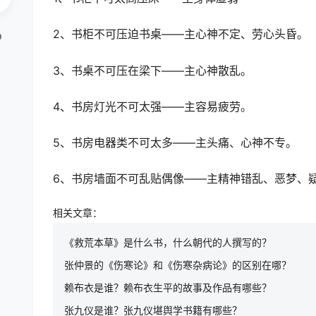
2、书柜不可压迫书桌――主心神不定、劳心头昏。
3、书桌不可压在梁下――主心神散乱。
4、书房灯光不可太强――主容易疲劳。
5、书房电器类不可太多――主头痛、心神不专。
6、书房墙面不可乱贴偶像――主精神错乱、恶梦、
相关文章：
《救荒本草》是什么书，什么朝代的人撰写的？
张仲景的《伤寒论》和《伤寒杂病论》的区别在哪？
赖布衣是谁？赖布衣生平的故事及作品有哪些？
张九仪是谁？张九仪堪舆学书籍有哪些？