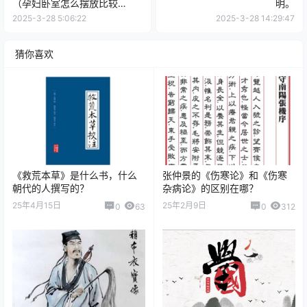
（孕妇卧室怎么摆放比较
明。
好？）
2025-3-28 5:06:22
2025-3-28 14:29:47
猜你喜欢
《救荒本草》是什么书，什么
张仲景的《伤寒论》和《伤寒
朝代的人撰写的？
杂病论》的区别在哪？
25年4月15日
25年2月9日
0
63
0
312