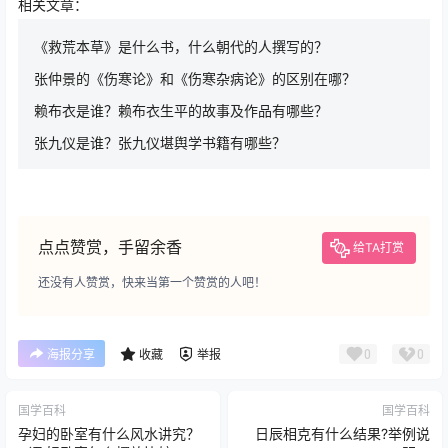
相关文章：
《救荒本草》是什么书，什么朝代的人撰写的？
张仲景的《伤寒论》和《伤寒杂病论》的区别在哪？
赖布衣是谁？赖布衣生平的故事及作品有哪些？
张九仪是谁？张九仪堪舆学书籍有哪些？
点点赞赏，手留余香
给TA打赏
还没有人赞赏，快来当第一个赞赏的人吧！
0
0
海报分享
收藏
举报
国学百科
国学百科
孕妇的卧室有什么风水讲究？
日辰相克有什么结果?举例说