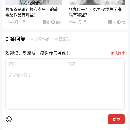
赖布衣是谁？赖布衣生平的故
张九仪是谁？张九仪堪舆学书
事及作品有哪些？
籍有哪些？
25年5月29日
25年2月1日
0
150
0
78
0 条回复
文章作者
管理员
A
M
欢迎您，新朋友，感谢参与互动！
确认修改
提交