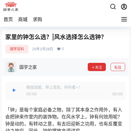
首页
商城
求购
家里的钟怎么选？|风水选择怎么选钟？
0
国学百科
25年3月28日
国学之家
关注
私信
释放双眼，带上耳机，听听看~！
00:00
00:00
「钟」是每个家庭必备之物，除了其本身之作用外，有人
会把钟来作室内的装饰物。在风水学上，钟有何效用呢？
钟是动的，有转动之意，有去旧迎新之功用，也有反覆变
动之效应。因此，钟的摆放亦须讲究。