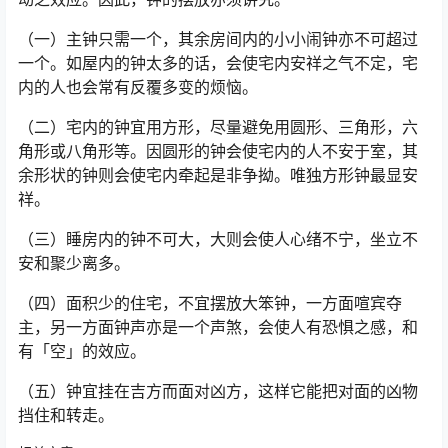
（一）主钟只需一个，其余房间内的小小闹钟亦不可超过
一个。如屋内的钟太多的话，会使宅内安祥之气不定，宅
内的人也会常有反覆多变的烦恼。
（二）宅内的钟宜用方形，尽量避免用圆形、三角形，六
角形或八角形等。因圆形的钟会使宅内的人不安于室，其
余形状的钟则会使宅内牵起是非争拗。唯独方形钟最显安
祥。
（三）睡房内的钟不可大，大则会使人心绪不宁，坐立不
安和聚少离多。
（四）面积少的住宅，不宜摆放大笨钟，一方面喧宾夺
主，另一方面钟声亦是一个声煞，会使人有恐惧之感，和
有「空」的效应。
（五）钟宜挂在吉方而面对凶方，这样它能把对面的凶物
挡住和转走。