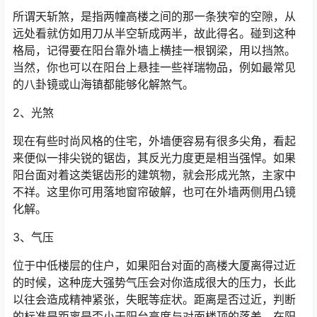
所谓天斩煞，是指两幢高楼之间的那一条狭窄的空隙，从
远处看就仿如用刀从半空斩成两半，故此得名。碰到这种
格局，记得要在阳台靠外墙上横挂一根钢梁，用以挡煞。
当然，你也可以在阳台上悬挂一些祥瑞物品，例如最常见
的八卦镜或山海镇都能够化解煞气。
2、光煞
现在有些时尚风格的住宅，外墙便容易有很多尖角，看起
来便似一排尖锐的锯齿，其反光力度更是相当强悍。如果
阳台面对着这类锯齿形的建筑物，就会形成光煞，主家中
不祥。这里你可用落地窗帘破解，也可在外墙两侧用凸镜
化解。
3、气压
位于中低楼层的住户，如果阳台对面的高楼大厦离得过近
的时候，这种庞大强势气压会对你造成很大的压力，长此
以往会造成精神紧张，失眠等症状。距离是否过近，判断
的标准是距离是否小于阳台高度与对面楼顶的落差。在阳