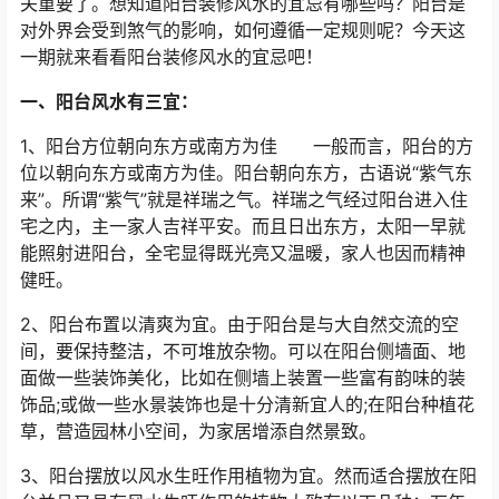
关重要了。想知道阳台装修风水的宜忌有哪些吗？阳台是
对外界会受到煞气的影响，如何遵循一定规则呢？今天这
一期就来看看阳台装修风水的宜忌吧！
一、阳台风水有三宜：
1、阳台方位朝向东方或南方为佳 一般而言，阳台的方
位以朝向东方或南方为佳。阳台朝向东方，古语说“紫气东
来”。所谓“紫气”就是祥瑞之气。祥瑞之气经过阳台进入住
宅之内，主一家人吉祥平安。而且日出东方，太阳一早就
能照射进阳台，全宅显得既光亮又温暖，家人也因而精神
健旺。
2、阳台布置以清爽为宜。由于阳台是与大自然交流的空
间，要保持整洁，不可堆放杂物。可以在阳台侧墙面、地
面做一些装饰美化，比如在侧墙上装置一些富有韵味的装
饰品;或做一些水景装饰也是十分清新宜人的;在阳台种植花
草，营造园林小空间，为家居增添自然景致。
3、阳台摆放以风水生旺作用植物为宜。然而适合摆放在阳