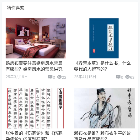
猜你喜欢
婚房布置要注意婚房风水禁忌
《救荒本草》是什么书，什么
有哪些？婚房风水的禁忌讲究
朝代的人撰写的？
25年3月19日
25年4月15日
0
22
0
63
张仲景的《伤寒论》和《伤寒
赖布衣是谁？赖布衣生平的故
杂病论》的区别在哪？
事及作品有哪些？