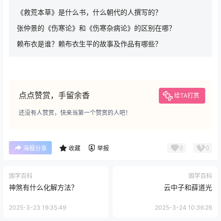
《救荒本草》是什么书，什么朝代的人撰写的？
张仲景的《伤寒论》和《伤寒杂病论》的区别在哪？
赖布衣是谁？赖布衣生平的故事及作品有哪些？
点点赞赏，手留余香
给TA打赏
还没有人赞赏，快来当第一个赞赏的人吧！
0
0
海报分享
收藏
举报
国学百科
国学百科
神煞有什么化解方法？
云中子和薛道光
2025-3-23 19:35:49
2025-3-24 10:36:26