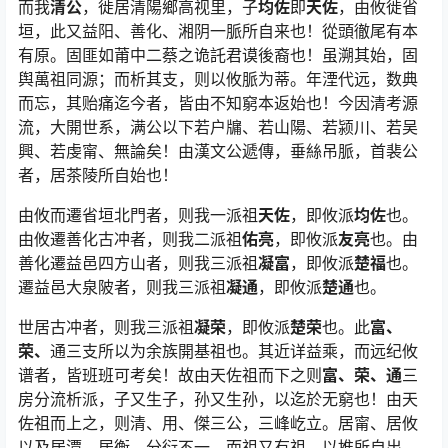
而我
清公
，徙居清陽鄉高视里，子
均佐
即
天佐
，由攸徙省
垣，此又益阳、善化、湘阴一脈所自来也！從頭徹尾有本
有原。固匪如莆中二蔡之诡託君谟後裔也！虽溯其始，固
舆萬祖同源；而析其支，则以攸脈为蒂。年湮代远，数典
而忘，其贻痛迄今者，皆由不知窮本返始也！今因清考源
流，大開世系，满公以下若户牖、若山陽、若颍川、若吴
興、若虔甯、無論矣！由漢文公遞傳，垂絲吊脈，首裴公
者，居茶陵所自始也！
由攸而遷省垣北門者，则我一派祖
天佐
，即攸派
均佐
也。
由攸遷善化古冲者，则我二派祖
佑亮
，即攸派
友亮
也。由
善化遷益邑四方山者，则我三派祖
凝富
，即攸派
楚福
也。
遷益邑大泉陂者，则我三派祖
凝通
，即攸派
楚通
也。
世居古冲者，则我三派祖
凝荣
，即攸派
楚荣
也。此
富、
荣、
通三支所以为余族開基祖也。其近详益乘，而远纪攸
谱者，皆班班可考矣！故由天佐祖而下之则
富、荣、通
三
房分流析派，子又生子，孙又生孙，以迄於无窮也！由天
佐祖而上之，则清、用、傑三公，三峰屹立。居甯、居攸
以及居潭、居衡，分衍不一，而祖又有祖，以推所自出