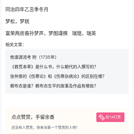
同治四年乙丑季冬月
梦松，梦銧
富荣两房裔孙梦声，梦图謹撰 瑞琨，瑞英
相关文章：
攸谱源流考 附（1735年）
《救荒本草》是什么书，什么朝代的人撰写的？
张仲景的《伤寒论》和《伤寒杂病论》的区别在哪？
赖布衣是谁？赖布衣生平的故事及作品有哪些？
点点赞赏，手留余香
给TA打赏
还没有人赞赏，快来当第一个赞赏的人吧！