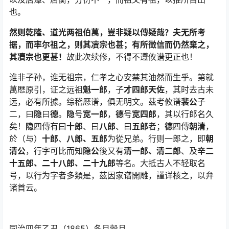
也。
然则乾隆、道光两祖伯萬，豈非疑以傳疑哉？夫无所考
据，而率尔祖之，则其凟宗也甚；有所徵信而仍然棄之，
其凟宗也更甚！
故此次续修，不得不遵攸谱更正也！
谁非子孙，谁无祖宗，仁孝之心安禁其油然而生乎。第就
萬厯原引，证之远祖
魁一郎
，子
才四郎天佐
，其时去古未
远，必有所據。综稽厯谱，俱无明文。茲考攸谱
裴公
子
二，曰
隐
曰
德
。
隐
号
宽一郎
，
德
号
宽四郎
，其以行郎名久
矣！
隐
四傳有曰
十郎
、曰
八郎
、曰
五郎
者；
德
四傳
朝清
，
於（与）
十郎
、
八郎、五郎
为從兄弟。行则一郎之，即
朝
清公
，行字可比而知
隐公
後又有
清一郎、清二郎
、及
辛二
十五郎、二十八郎、二十九郎
等名。大抵古人不轻取名
号，以行为字者多類是，茲因家谱開雕，謹详核之，以弁
诸首云。
同治四年乙丑（1865）冬月穀旦