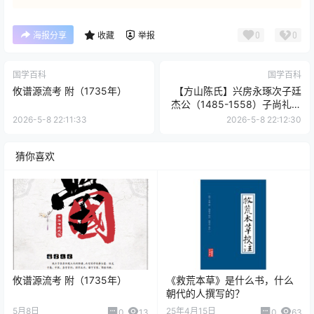
0
0
海报分享
收藏
举报
国学百科
国学百科
攸谱源流考 附（1735年）
【方山陈氏】兴房永琢次子廷
杰公（1485-1558）子尚礼、
尚义世系补遗 附长沙县志科名
2026-5-8 22:11:33
2026-5-8 22:12:30
录
猜你喜欢
攸谱源流考 附（1735年）
《救荒本草》是什么书，什么
朝代的人撰写的？
5月8日
25年4月15日
0
13
0
63