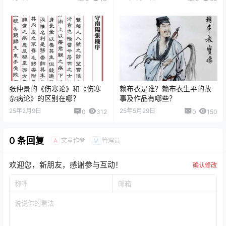
张仲景的《伤寒论》和《伤寒
赖布衣是谁？赖布衣生平的故
杂病论》的区别在哪？
事及作品有哪些？
25年2月9日
25年5月29日
0
312
0
150
0 条回复
文章作者
管理员
A
M
欢迎您，新朋友，感谢参与互动！
确认修改