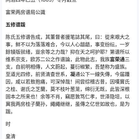
富荣两房谱局公識
五修谱跋
陈氏五修谱告成，其董督者援笔誌其尾，曰：從来艰大之
事，鲜不以为落落难合，今以人心龃龉，事变纷纭，一岁
餘锓版就绪，豈余等之力哉？抑在天之呵护耶？第谱所以
维系宗支，欧苏二公之作谱論，此物此志，我族
富荣通
三
支，自前明相傳，人文蔚起，蔓衍椒繁，吾楚称为盛族。
至道光四修，前贤清查世系，
凝
通公下一線失傳，今届踵
因，咸以若敖抱痛，可深悼哉！间尝综稽古昔，因嘆竇氏
之桂、谢氏之芝蘭，莫不枝叶葱茏，绵衍无既，此皆深根
固本之所来也！余等不肖，竊愿敦笃仁孝，世泽隐培，以
冀我两房桂子蘭孙，繩繩继继，虽傳之亿世如故也，是为
跋。
时
皇清