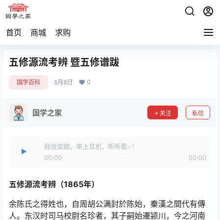
首页
商城
求购
五修源流考辨 暨五修谱跋
0
国学百科
5月8日
国学之家
关注
私信
释放双眼，带上耳机，听听看~！
00:00
00:00
五修源流考辨（1865年）
余陈氏之得姓也，自周胡公满封於陈始，秦漢之間代有傳
人。东汉时司马校尉名珍者，其子嗣始遷颍川，今之河南