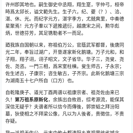
许州卽其地也。嗣生御史中丞翔，翔生寔，字仲弓，桓帝
時爲太邱长，谥文範先生。生子六，纪、夔（？）、洽、
湛、休、光。而纪字元方，湛字季方，尤兢爽里，中奏德
星聚焉！元方子羣以下遞推遞衍，越唐宋之间，勲华彪
炳，世德芬芳，其足镌勒者不一而足。
廼我族自国朝以来，祢祖伯万公，官蔭武军都督，後唐同
光二年，奉旨过湖广，开垦遂家新化鹅塘。万子元和，和
子翔，翔子诩，诩子昭文，文子省华。华子三，尧叟、尧
佐、尧咨。一門三相，爲宋室柱棟。叟生师古，子永宗；
佐生述古，子康宗；咨生敏古，子齐宗。此新化鹅塘三宗
为湖南五十七户所自（口方）也。
自乾隆庚子、道光丁酉两谱以祖康宗者、祖尧佐由来已
久！
第万祖系原新化
，余族出自攸邑，综考源流，能保其
深信无疑乎？夫谱者所以信今而傳後，郭崇韬之拜汾阳
墓，狄使相之不拜梁公像，凡以为人後者，贵徵信，不贵
存疑。
我一派祖天佐公，元末由攸十都清阳乡高视里徙省城北