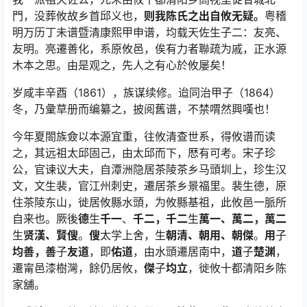
門，没葬攸故乡首邱义也，
则我陈氏之出自攸无疑。
粤稽
明万历丁未谱暨清康熙甲申谱，均载天佐生子二：友亮、
友明。亮遷善化，系原攸邑，俟有力者聯疏为戚，正水源
木本之思。由是观之，先人之有心於攸屡矣！
岁咸丰辛酉（1861），族谋续修。迨同治甲子（1864）
冬，乃彙草册而编纂之，披阅舊谱，不禁喟然興嘆也！
今年夏閤族僉以本源宜重，往攸清查世系，得攸谱而读
之，其远祖太邱固己，由太邱而下，厯有可考。宋子珍
公，官谏议大夫，自潭洲隐居茶陵茶乡马頭圳上，珍生汉
文，文生裴，官江州刺史，遷居茶乡景福里。裴生德，原
住茶陵东山，徙居攸縣水頭，为攸縣基祖，此攸邑一脈所
自来也。厥後
德
生
千一
、
千二，千二
生
萬一、萬二，萬二
生
贤漢、賢傁
。
傁
太学上舍，生
朝清、朝用、朝傑
。
用
子
均善，善
子
友道
，即
佑道
，由水頭遷居南中，
道
子
楚渊
，
遷甯邑漆樹灣，餘仍居攸，
傑
子
均立
，徙攸十都清阳乡陈
家舖。