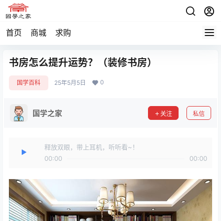
首页
商城
求购
书房怎么提升运势？（装修书房）
0
国学百科
25年5月5日
国学之家
关注
私信
释放双眼，带上耳机，听听看~！
00:00
00:00