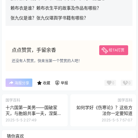
赖布衣是谁？赖布衣生平的故事及作品有哪些？
张九仪是谁？张九仪堪舆学书籍有哪些？
点点赞赏，手留余香
给TA打赏
还没有人赞赏，快来当第一个赞赏的人吧！
0
0
海报分享
收藏
举报
国学百科
国学百科
十六国第一美男——国破家
如何学好《伤寒论》？这些方
灭，与胞姐共事一夫，涅槃重
法你一定要知道
生却又为部下所杀
2025-5-5 2:27:49
2025-5-5 7:57:07
猜你喜欢