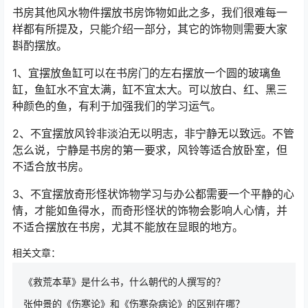
书房其他风水物件摆放书房饰物如此之多，我们很难每一
样都有所提及，只能介绍一部分，其它的饰物则需要大家
斟酌摆放。
1、宜摆放鱼缸可以在书房门的左右摆放一个圆的玻璃鱼
缸，鱼缸水不宜太满，缸不宜太大。可以放白、红、黑三
种颜色的鱼，有利于加强我们的学习运气。
2、不宜摆放风铃非淡泊无以明志，非宁静无以致远。不管
怎么说，宁静是书房的第一要求，风铃等适合放卧室，但
不适合放书房。
3、不宜摆放奇形怪状饰物学习与办公都需要一个平静的心
情，才能如鱼得水，而奇形怪状的饰物会影响人心情，并
不适合摆放在书房，尤其不能放在显眼的地方。
相关文章：
《救荒本草》是什么书，什么朝代的人撰写的？
张仲景的《伤寒论》和《伤寒杂病论》的区别在哪？