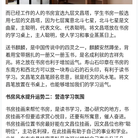
而已经工作的人的书房宜选九层文昌塔，学生书房一般选
用七层的文昌塔，因为七层寓意北斗七星，北斗七星是文
曲星，主聪明，代表文化、代表聪明。将文昌塔放在书房
的学习桌上，主人聪明，使人学习和事业蒸蒸日上。
送书麒麟，是中国传说中的四灵之一，麒麟安然蹲坐，背
着用宝带捆扎的一册又一册玉书，是名成利就的吉祥先
兆。将之放在书房也利于增加运气。寿山石印章在书房的
东南方和西北方可以放一块寿山石的石头印，有利于读书
学习。文昌笔文昌笔顾名思意，就是旺文的风水笔。将文
昌笔放置在书桌上，也能够增加我们的学习运气。
书房风水提升运势二：营造学习氛围
书房挂画来帮忙书房，是读书学习，潜心研究的地方，书
房挂画不但要追求赏心悦目，还要有所寓意，催人奋进。
书房挂画位置书房最好能在文昌位挂画，因文昌位也称“聪
明位”，主功名利禄，在此挂画有助于自己的事业和学业。