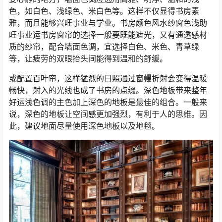
色，如白色、浅绿色、米白色等。这样不仅显得书房素
雅，而且能够兴旺事业与学业。书房颜色风水纱窗色浅助
旺事业运书房窗帘的选择一般要既能遮光，又有通透感材
质的纱帘，配合墙面色调，宜选择白色、米色、青草绿
等，让疲劳的双眼抬头间能得到温和的舒缓。
或配置百叶帘，这样猛烈的日照通过窗幔折射会变得温暖
畅快，射入的光线也成了书房的点缀。深色地板带来整年
好运浅色调的主色加上深色的地板是最佳的组合。一般来
说，深色的地板让空间感更加强烈，有利于人的思维。因
此，建议地面尽量使用深色地板以及地毯。