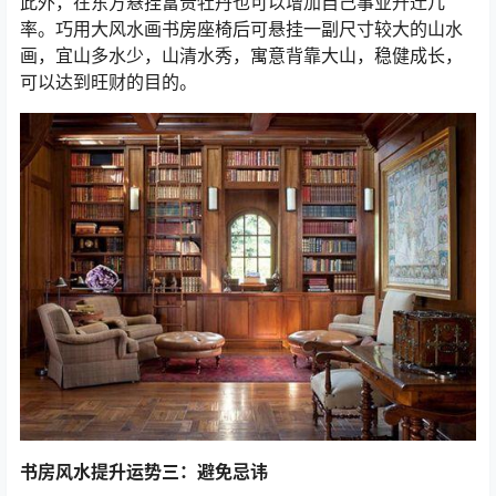
此外，在东方悬挂富贵牡丹也可以增加自己事业升迁几
率。巧用大风水画书房座椅后可悬挂一副尺寸较大的山水
画，宜山多水少，山清水秀，寓意背靠大山，稳健成长，
可以达到旺财的目的。
书房风水提升运势三：避免忌讳