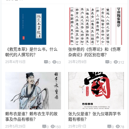
《救荒本草》是什么书，什么
张仲景的《伤寒论》和《伤寒
朝代的人撰写的？
杂病论》的区别在哪？
25年4月15日
25年2月9日
0
63
0
312
赖布衣是谁？赖布衣生平的故
张九仪是谁？张九仪堪舆学书
事及作品有哪些？
籍有哪些？
25年5月29日
25年2月1日
0
150
0
78