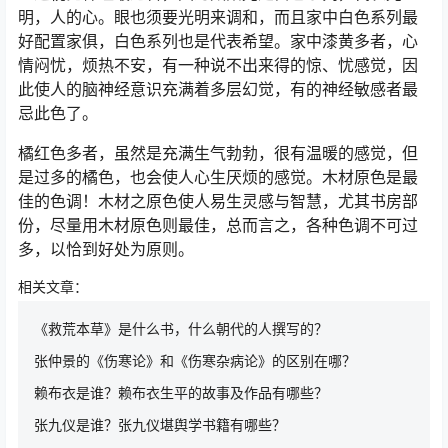
明，人的心。眼也须要光明来调和，而且家中白色系列最
好配置家俱，白色系列也是代表希望。家中漆黄多者，心
情闷忧，烦热不安，有一种说不出来得的惊、忧感觉，因
此使人的脑神经意识充满着多层幻觉，有的神经敏感者最
忌此色了。
橘红色多者，虽然是充满生气勃勃，很有温暖的感觉，但
是过多的橘色，也会使人心生厌烦的感觉。木材原色是最
佳的色调！木材之原色使人易生灵感与智慧，尤其书房部
份，尽量用木材原色则最佳，总而言之，各种色调不可过
多，以恰到好处为原则。
相关文章：
《救荒本草》是什么书，什么朝代的人撰写的？
张仲景的《伤寒论》和《伤寒杂病论》的区别在哪？
赖布衣是谁？赖布衣生平的故事及作品有哪些？
张九仪是谁？张九仪堪舆学书籍有哪些？