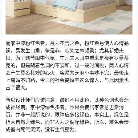
而家中漆粉红色者，最为不吉之色，粉红色易使人心情暴
躁，易发生口角，争是非、吵架之事频繁；尤其新婚夫
妇，为了调节闺中气氛，在凡夫人眼中看来是极有罗曼蒂
克的，但是随着色调的不调和，过一段时间後，两人心情
会产生莫名其妙的心火，容易为芝麻小事吵不完，最後走
上离婚不归路，今日的社会离婚率这么惊人，与此因素也
占了很大。
所以设计师们应该注意，最好不用此色，此种色调也会造
成神经病。家中漆绿色多者，也是会使居家者意志渐消
沉，并非一般所说的，眼睛应多接绿色，事实上，绿色是
指大自然之绿色，而非人为之调配绿色，所以，难免会造
成室内死气沉沉，没有生气蓬勃。