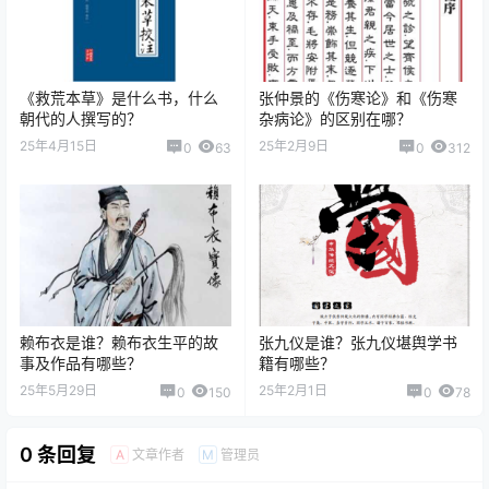
《救荒本草》是什么书，什么
张仲景的《伤寒论》和《伤寒
朝代的人撰写的？
杂病论》的区别在哪？
25年4月15日
25年2月9日
0
63
0
312
赖布衣是谁？赖布衣生平的故
张九仪是谁？张九仪堪舆学书
事及作品有哪些？
籍有哪些？
25年5月29日
25年2月1日
0
150
0
78
0 条回复
文章作者
管理员
A
M