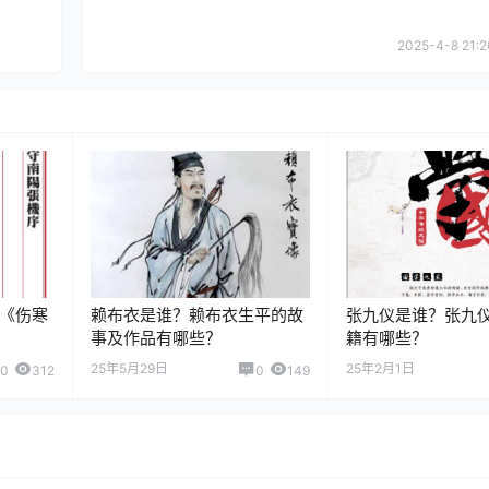
2025-4-8 21:2
《伤寒
赖布衣是谁？赖布衣生平的故
张九仪是谁？张九
事及作品有哪些？
籍有哪些？
25年5月29日
25年2月1日
0
312
0
149