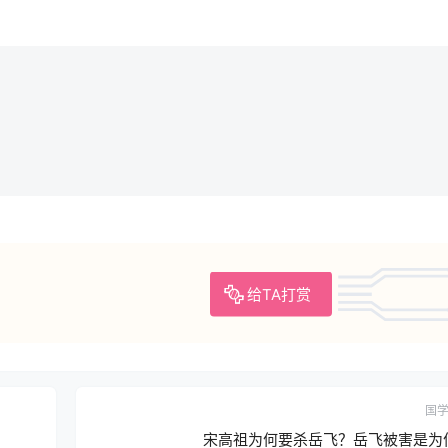
给TA打赏
国
宋高祖为何要杀岳飞？岳飞被害是为