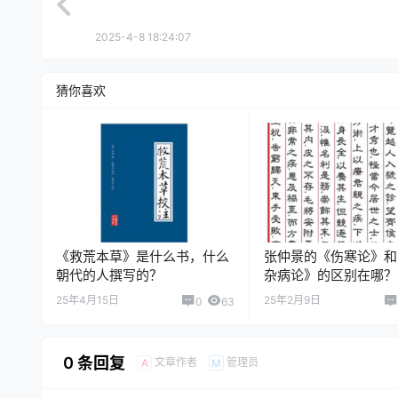
2025-4-8 18:24:07
猜你喜欢
《救荒本草》是什么书，什么
张仲景的《伤寒论》和
朝代的人撰写的？
杂病论》的区别在哪？
25年4月15日
25年2月9日
0
63
0 条回复
文章作者
管理员
A
M