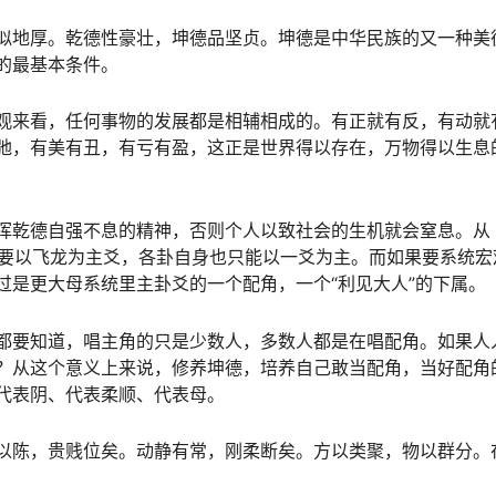
似地厚。乾德性豪壮，坤德品坚贞。坤德是中华民族的又一种美
的最基本条件。
观来看，任何事物的发展都是相辅相成的。有正就有反，有动就
弛，有美有丑，有亏有盈，这正是世界得以存在，万物得以生息
挥乾德自强不息的精神，否则个人以致社会的生机就会窒息。从
都要以飞龙为主爻，各卦自身也只能以一爻为主。而如果要系统宏
过是更大母系统里主卦爻的一个配角，一个“利见大人”的下属。
都要知道，唱主角的只是少数人，多数人都是在唱配角。如果人
？从这个意义上来说，修养坤德，培养自己敢当配角，当好配角
代表阴、代表柔顺、代表母。
以陈，贵贱位矣。动静有常，刚柔断矣。方以类聚，物以群分。