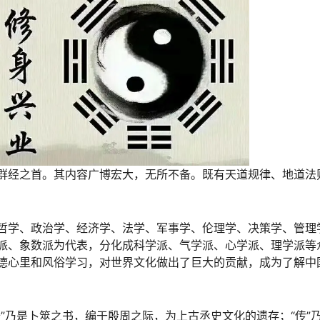
群经之首。其内容广博宏大，无所不备。既有天道规律、地道法
哲学、政治学、经济学、法学、军事学、伦理学、决策学、管理
派、象数派为代表，分化成科学派、气学派、心学派、理学派等
德心里和风俗学习，对世界文化做出了巨大的贡献，成为了解中
”乃是卜筮之书，编于殷周之际，为上古丞史文化的遗存；“传”