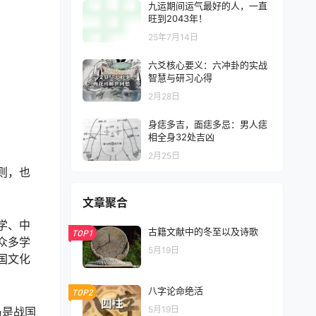
九运期间运气最好的人，一直
旺到2043年！
25年7月14日
六爻核心要义：六冲卦的实战
智慧与研习心得
2月28日
身痣多吉，面痣多忌：男人痣
相全身32处吉凶
2月25日
则，也
文章聚合
学、中
古籍文献中的冬至以及诗歌
TOP1
众多学
5月19日
国文化
八字论命绝活
TOP2
5月19日
乃是战国