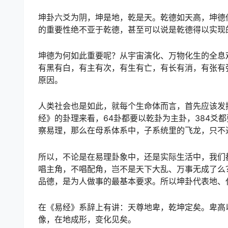
坤卦六爻为阴，坤是地，乾是天。乾德如天高，坤德
的重要性绝不亚于乾德，甚至可以说是乾德得以实现
坤德为何如此重要呢？从宇宙演化、万物化生的全息
有黑有白，有主有次，有生有亡，有长有消，有张有
原因。
人类社会也是如此，就每个生命体而言，首先应该发
经》的卦理来看，64卦都要以乾卦为主卦，384爻
察易理，那么在母系体系中，子系统里的飞龙，只不
所以，不论是在易理卦象中，还是实际生活中，我们
唱主角，不唱配角，岂不是天下大乱、万事无成了么
品德，是为人做事的最基本要求。所以坤卦代表地、
在《易经》系辞上有讲：天尊地卑，乾坤定矣。卑高
像，在地成形，变化见矣。