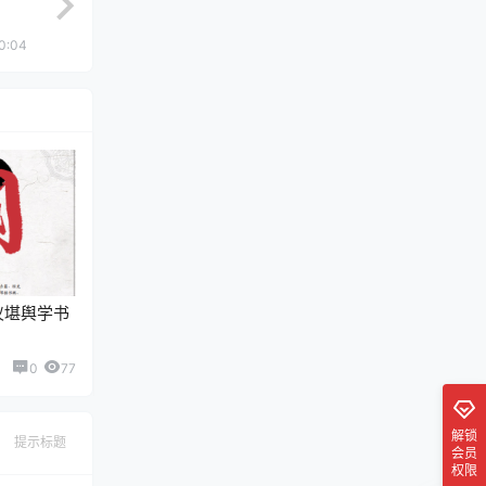
0:04
仪堪舆学书
0
77
解锁
提示标题
会员
权限