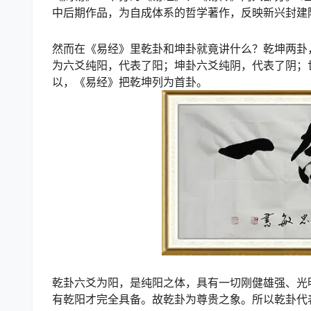
中后期作品，为自成体系的哲学著作，反映新兴封建
然而在《易经》里乾卦和坤卦就竟讲什么？乾坤两卦
为六爻纯阳，代表了阳；坤卦六爻纯阴，代表了阴；
以，《易经》把乾坤列为首卦。
乾卦六爻为阳，是纯阳之体，具有一切刚健雄强、光
有乾阳才完全具备。故乾卦为尊贵之象。所以乾卦代