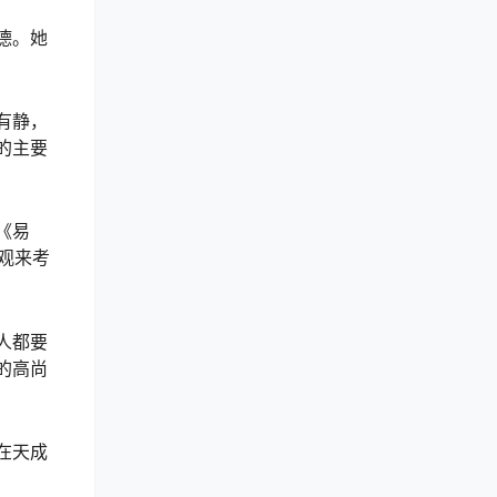
德。她
有静，
的主要
《易
观来考
人都要
的高尚
在天成