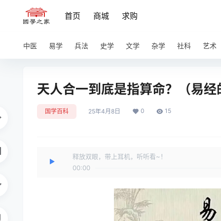
首页
商城
求购
中医
易学
兵法
史学
文学
杂学
社科
艺术
天人合一到底是指算命？（易经
0
15
国学百科
25年4月8日
释放双眼，带上耳机，听听看~！
00:00