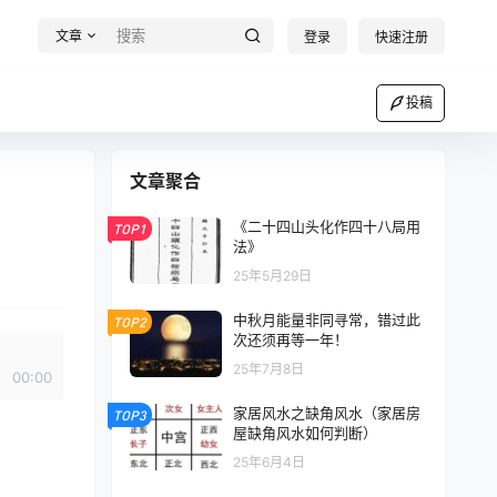
文章
登录
快速注册
投稿
文章聚合
《二十四山头化作四十八局用
TOP1
法》
25年5月29日
中秋月能量非同寻常，错过此
TOP2
次还须再等一年！
25年7月8日
00:00
家居风水之缺角风水（家居房
TOP3
屋缺角风水如何判断）
25年6月4日