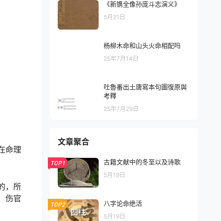
《新镌全像孙庞斗志演义》
5月21日
杨柳木命和山头火命相配吗
25年7月14日
吐魯番出土唐寫本句圖復原與
考釋
25年7月29日
文章聚合
在命理
古籍文献中的冬至以及诗歌
TOP1
5月19日
的，所
、伤官
八字论命绝活
TOP2
5月19日