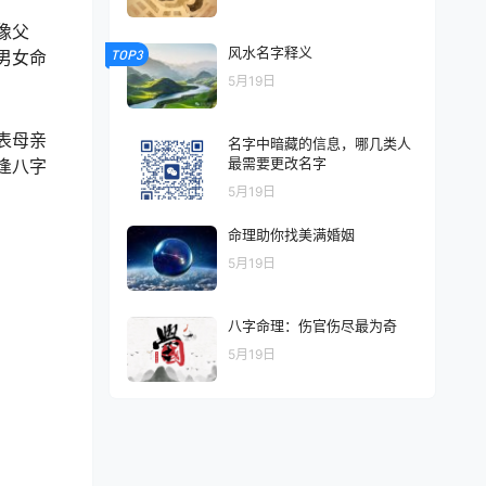
像父
风水名字释义
TOP3
男女命
5月19日
表母亲
名字中暗藏的信息，哪几类人
最需要更改名字
逢八字
5月19日
命理助你找美满婚姻
5月19日
八字命理：伤官伤尽最为奇
5月19日