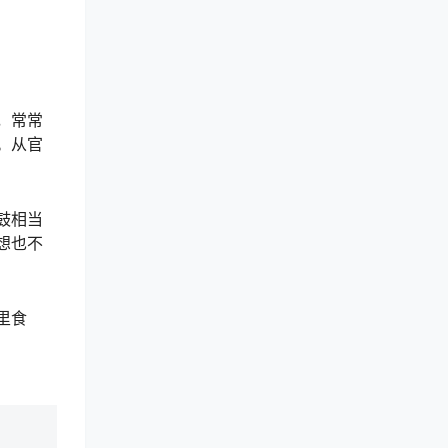
，常常
。从官
鼓相当
想也不
里食