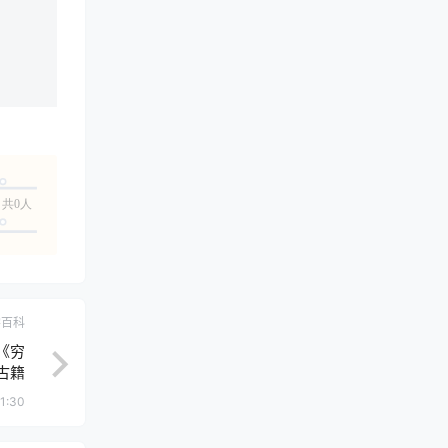
共0人
学百科
《穷
古籍
1:30