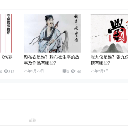
《伤寒
赖布衣是谁？赖布衣生平的故
张九仪是谁？张九
事及作品有哪些？
籍有哪些？
25年5月29日
25年2月1日
0
312
0
149