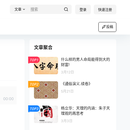
文章
登录
快速注册
投稿
文章聚合
什么样的男人命局能得到大的
TOP1
财富!
3月12日
《通俗演义.续卷》
TOP2
5月21日
00:00
杨立华：天理的内涵：朱子天
TOP3
理观的再思考
3月3日