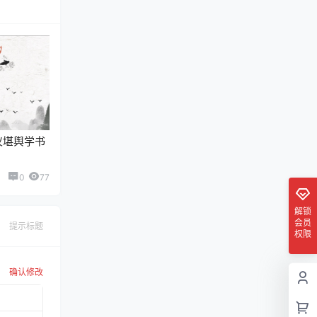
仪堪舆学书
0
77
解锁
会员
提示标题
权限
确认修改