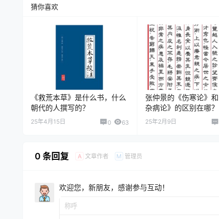
猜你喜欢
《救荒本草》是什么书，什么
张仲景的《伤寒论》和
朝代的人撰写的？
杂病论》的区别在哪？
25年4月15日
25年2月9日
0
63
0 条回复
文章作者
管理员
A
M
欢迎您，新朋友，感谢参与互动！