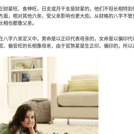
正财星旺、食神旺，日支或月干支是财星的，他们不但长相特别
方面，相对其他六亲，受父亲影响也更大些。从财格的八字不管
长相也都像父亲。
在八字六亲定义中，男命是以正印代表母亲的，女命是以偏印代
官、偏官旺的长相像母亲，由于官煞星是生正印、偏印的，所以