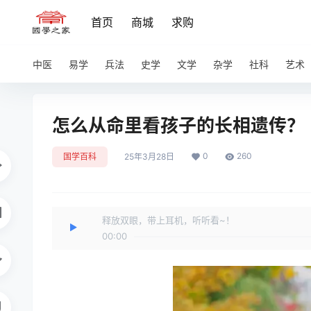
首页
商城
求购
中医
易学
兵法
史学
文学
杂学
社科
艺术
怎么从命里看孩子的长相遗传？
0
260
国学百科
25年3月28日
释放双眼，带上耳机，听听看~！
00:00