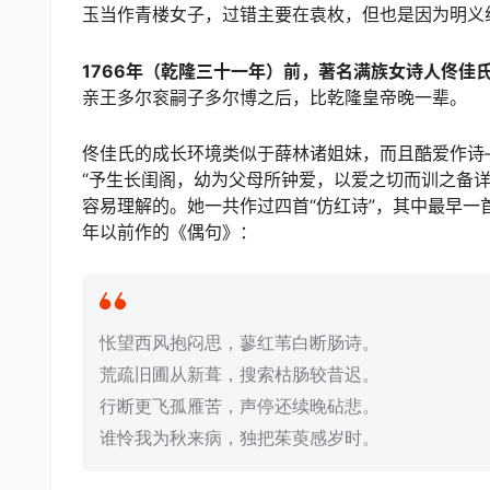
玉当作青楼女子，过错主要在袁枚，但也是因为明义
1766年（乾隆三十一年）前，著名满族女诗人佟佳氏
亲王多尔衮嗣子多尔博之后，比乾隆皇帝晚一辈。
佟佳氏的成长环境类似于薛林诸姐妹，而且酷爱作诗
“予生长闺阁，幼为父母所钟爱，以爱之切而训之备详
容易理解的。她一共作过四首“仿红诗”，其中最早一首作
年以前作的《偶句》：
怅望西风抱闷思，蓼红苇白断肠诗。
荒疏旧圃从新葺，搜索枯肠较昔迟。
行断更飞孤雁苦，声停还续晚砧悲。
谁怜我为秋来病，独把茱萸感岁时。