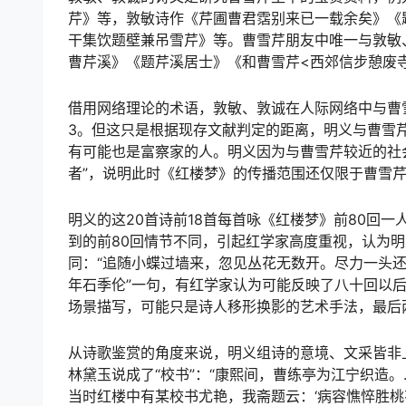
芹》等，敦敏诗作《芹圃曹君霑别来已一载余矣》《
干集饮题壁兼吊雪芹》等。曹雪芹朋友中唯一与敦敏
曹芹溪》《题芹溪居士》《和曹雪芹<西郊信步憩废
借用网络理论的术语，敦敏、敦诚在人际网络中与曹雪
3。但这只是根据现存文献判定的距离，明义与曹雪
有可能也是富察家的人。明义因为与曹雪芹较近的社
者”，说明此时《红楼梦》的传播范围还仅限于曹雪
明义的这20首诗前18首每首咏《红楼梦》前80回
到的前80回情节不同，引起红学家高度重视，认为
同：“追随小蝶过墙来，忽见丛花无数开。尽力一头还
年石季伦”一句，有红学家认为可能反映了八十回以后
场景描写，可能只是诗人移形换影的艺术手法，最后
从诗歌鉴赏的角度来说，明义组诗的意境、文采皆非
林黛玉说成了“校书”：“康熙间，曹练亭为江宁织造
当时红楼中有某校书尤艳，我斋题云：‘病容憔悴胜桃