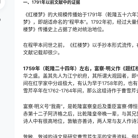
一、1791年以前文献中的证据
《红楼梦》的大规模传播始于1791年（乾隆五十六
梦》，即胡适命名的“程甲本”。1792年初，经过大
楼梦》传播史上占据了绝对统治地位。
在程甲本问世之前，《红楼梦》以手抄本形式流传，
文献记载却很少。
1759年（乾隆二十四年）左右，富察·明义作《题红
华之盛。盖其先人为江宁织府，其所谓大观园者，即
间在红学家中分歧极大，有认为早于1758年的，也有认为
雪芹卒年在1762-1764年间，那么这组诗作于曹雪
富察·明义号“我斋”，是乾隆富察皇后及重臣富察·
赤第十二子阿济格之后，比乾隆皇帝晚一辈，与其兄
诗人中有很高地位，敦敏亦善诗，两人常与友人作诗
敦敏、敦诚的诗文是研究曹雪芹生平的宝贵资料，例