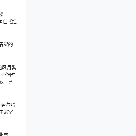
楼
本在《红
情况的
记风月繁
的写作时
较多。曹
祖努尔哈
在宗室
曹雪