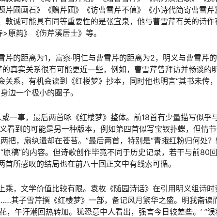
题芹圃画石》《赠芹圃》《访曹雪芹不值》《小诗代简寄曹雪芹
、敦诚可能具有同等重要性的是张宜泉，他与曹雪芹有关的诗作
寺>原韵》《伤芹溪居士》等。
芹的距离为1，富察·明仁与曹雪芹的距离为2，明义与曹雪芹
芹的真实关系很有可能更近一些，例如，曹雪芹曾拜访并畅谈的
会关系，有机会读到《红楼梦》抄本，同时他也明言“其书未传
芹身边一个极小的圈子。
一人或一事，最后两首咏《红楼梦》整体。前18首有少量描写似乎
明义看到的可能是另一种版本，例如第四首似写宝钗扑蝶，但情节
两把，扇纨遗却在苍苔。”最后两首，特别是“青蛾红粉归何处？
“原稿”的内容。但诗歌创作毕竟不同于历史记录，若干与前80
两首所感叹的结局也在前八十回正文中有线索可循。
上乘，文学价值比较有限。袁枚《随园诗话》在引用明义组诗时
。……其子雪芹撰《红楼梦》一部，备记风月繁华之盛。明我斋读
花，午汗潮回热转加。犹恐意中人看出，强言今日较差些。’ ”误