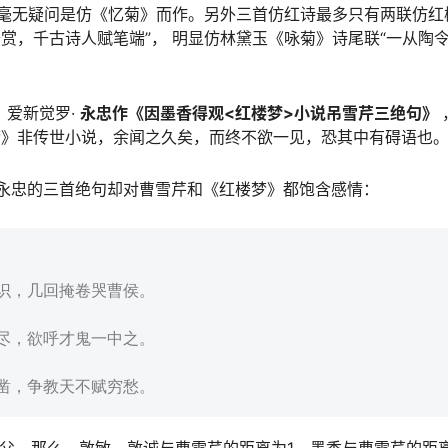
，毫无疑问是仿《忆菊》而作。另外三首仿红诗最多只有两联仿红
赏，千古诗人赋笔端”， 明显仿林黛玉《咏菊》诗尾联“一从陶
，爱新觉罗·
永忠作《因墨香得观<红楼梦>小说吊雪芹三绝句》
梦》非传世小说，余闻之久矣，而终不欲一见，恐其中有碍语也。
永忠的三首绝句却对曹雪芹和《红楼梦》都饱含感情：
识，几回掩卷哭曹侯。
尽，欲呼才鬼一中之。
凿，争教天不赋穷愁。