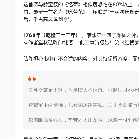
这首诗与薛宝钗的《忆菊》相似度恐怕在80%以上
句，最早一首名为《咏菊花》，尾联是“一从陶迳逢奇
后，千古高风说到今”。
1768年（乾隆三十三年）
，康熙第十四子胤禵之孙
有作者堂叔弘旿的批语：“此三章诗极妙！第《红楼
弘旿担心书中有不合适的内容，对其持保留态度，而
传神文笔足千秋，不是情人不泪流。可恨同时不相
颦顰宝玉两情痴，儿女闺房语笑私。三寸柔毫能写
都来眼底复心头，辛苦才人用意搜。混沌一时七窍