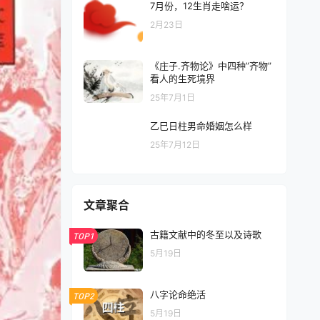
7月份，12生肖走啥运？
2月23日
《庄子.齐物论》中四种”齐物”
看人的生死境界
25年7月1日
乙巳日柱男命婚姻怎么样
25年7月12日
文章聚合
古籍文献中的冬至以及诗歌
TOP1
5月19日
八字论命绝活
TOP2
5月19日