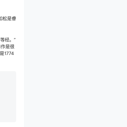
如松是睿
等经。”
仿作是很
1774