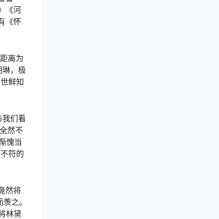
》《河
有《怀
的距离为
明琳，极
，世鲜知
与我们看
全然不
惭愧当
回不符的
竟然将
而羡之。
将林黛