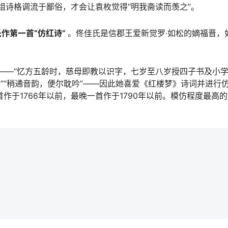
组诗格调流于鄙俗，才会让袁枚觉得“明我斋读而羡之”。
作第一首“仿红诗”
。佟佳氏是信郡王爱新觉罗·如松的嫡福晋，
——“忆方五龄时，慈母即教以识字，七岁至八岁授四子书及小学
”“稍通音韵，便尔耽吟”——因此她喜爱《红楼梦》诗词并进行
于1766年以前，最晚一首作于1790年以前。模仿程度最高的是