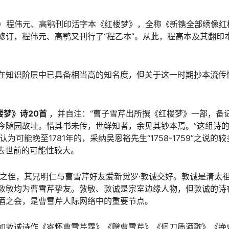
年）程伟元、高鹗刊印活字本《红楼梦》，全称《新镌全部绣像红
量修订，程伟元、高鹗又刊行了“程乙本”。从此，程高本及其翻印
在知识阶层中已具备相当高的知名度，但关于这一时期抄本流传
楼梦》诗20首
，并自注：“曹子雪芹出所撰《红楼梦》一部，备
今随园故址。惜其书未传，世鲜知者，余见其钞本焉。”这组诗
可能晚至1781年的，采纳吴恩裕先生“1758-1759”之说的
芹去世前的可能性较大。
傅恒之侄，其兄明仁与曹雪芹好友爱新觉罗·敦诚交好。敦诚是清太
敦敏均为曹雪芹挚友。敦敏、敦诚是宗室边缘人物，但敦诚的诗
酒之会，是曹雪芹人际网络中的重要节点。
如敦诚诗作《寄怀曹雪芹霑》《赠曹雪芹》《佩刀质酒歌》《挽