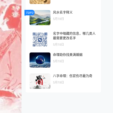
风水名字释义
TOP3
5月19日
名字中暗藏的信息，哪几类人
最需要更改名字
5月19日
命理助你找美满婚姻
5月19日
八字命理：伤官伤尽最为奇
5月19日