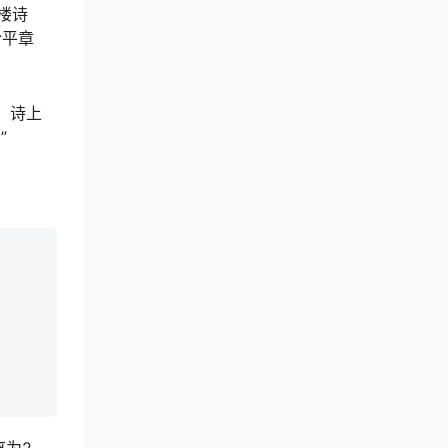
楼诗
令平章
，诗上
”