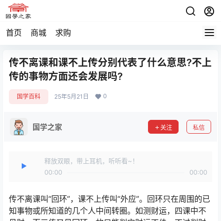
首页
商城
求购
传不离课和课不上传分别代表了什么意思?不上
传的事物方面还会发展吗?
0
国学百科
25年5月21日
国学之家
关注
私信
释放双眼，带上耳机，听听看~！
00:00
00:00
传不离课叫“回环”，课不上传叫“外应”。回环只在周围的已
知事物或所知道的几个人中间转圈。如测财运，四课中不