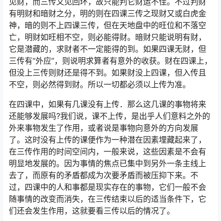
见财，而三传又见回环，故只能判它财运不佳。不过判财
有明财和暗财之分，明的则在四课三传之现财又或白虎金
神，暗的则不上四课三传，但在天地盘中的旺位和不落空
亡，明财如旺相不空，则必能得财。暗财只能说明有财，
它是潜藏的，求财者不一定能得的到。如果四课无财，但
三传有“外应”，则说明求算者有意外的收获。财在四课上，
但没上三传则财还是得不到。如果财没上四课，但入传且
不空，则必然得到财。所以一切都必须以上传为准。
在四课中，如果有几课没有上传．那么这几课的事物将来
还能够发展吗?我们说，课不上传，是出乎人们意料之外的
外来事物发生了作用，或者说是事物向意外的方向发展
了。这时没有上传的课便作为一种潜在因素埋藏起来了，
在三传作用的时间空间内，一般来说，这些因素是不会有
明显地发展的。因为事情的焦点已集中到另外一条主线上
去了，而原有的矛盾都成为次要矛盾而被压抑下来。不
过，四课中的人和事都是现实存在的事物，它们一般不会
随事情的改变而消失，在三传结束以后的适当条件下，它
们还会发生作用，这就要看三传以后的情况了。