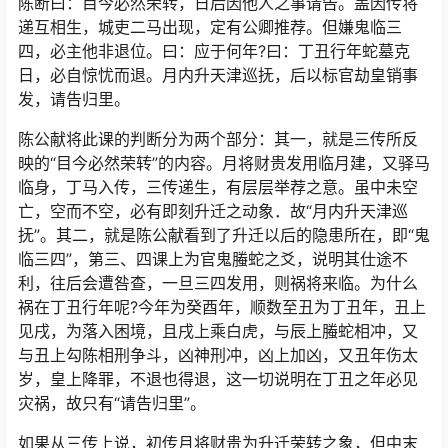
陈断曰：目今必然荣转，日后因他人之事请告。盖因传将
递互相生，城吏二马出现，定有公卿推荐。但嫌鬼临三
四，必主他非退位。曰：应于何年?曰：丁丑行年蛇墓克
日，必自惊忧而退。月内升天津巡抚，后以标官劫皇销事
发，请告归里。
陈公献将此课的判断分为两个部分：其一，就是三传所反
映的“目今必然荣转”的内容。月将财贵发用临月建，又驿马
临身，丁马入传，三传递生，有层层举荐之意。虽中未空
亡，空而不空，必有即刻升迁之动象．故“月内升天津巡
抚”。其二，就是陈公献看到了升迁以后的隐患所在，即“鬼
临三四”，第三、四课上为官鬼螣蛇之爻，说明其仕途不
利，往后会遭咎查，一旦三四发用，则祸将来临。为什么
祸在丁丑行年呢?今年为癸酉年，顺数至丑为丁丑年，丑上
见戌，为落入困境，且戌上乘白虎，与辰上螣蛇相冲，又
与丑上勾陈相刑争斗，凶神刑冲，凶上加凶，又丑年伤太
岁，皇上降罪，不退也得退，这一切说明在丁丑之年必见
灾祸，故只有“请告归里”。
如果从三传上说，初传月将财贵为升迁荣转之象，但中末