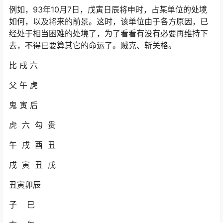
例如，93年10月7日，戊寅日辰将申时，占某单位的处境
如何，以及将来的前景。这时，该单位由于各方原因，已
经处于相当困难的处境了，为了看看有没有必要再维持下
去，不得已要算其它的命运了。贼克、斩关格。
比 戌 六
父 午 虎
鬼 寅 后
虎 六 勾 贵
午 戌 酉 丑
戌 寅 丑 戊
丑寅卯辰
子 巳