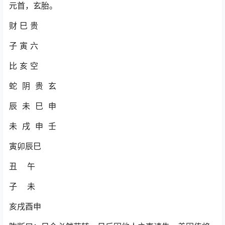
元首，玄胎。
财 巳 贵
子 寅 六
比 亥 空
蛇 阴 贵 玄
辰 未 巳 申
未 戌 申 壬
寅卯辰巳
丑 午
子 未
亥戌酉申