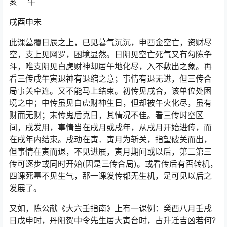
亥 午
戌酉申未
此课墓覆日辰之上，已见暮气沉沉，申酉金空亡，资财尽
空，支上见网罗，困境显然。日阴见空亡死气又有勾陈争
斗，唯支阴见白虎财神却居午地化尽，入不敷出之象。再
看三传戌午寅退神有退缩之意；事情有退无进，但三传合
局事关牵连。又不能马上结束。初传见戌合，该单位处困
境之中；中传虽见白虎财神生日，但却被午火化尽，虽有
财而无财；末传鬼后克日，其情况不佳。看三传时空区
间，戌发用，事情当在戌月或戌年，从戌月开始进传，而
在戌年内结束。戌动在寅．寅月为斩关，指望破关而出，
但事情在寅而退，不见进展，寅月期间或以后，第二第三
传可逐步或同时开始(因是三传合局)。或看传后有否转机，
四课死墓不见生气，那一课发传都无生机，足可见以后之
发展了。
又如，陈公献《大六壬指南》上有一课例：癸酉八月壬戌
日戊申时，丹阳贺中令先生居大寅台时，占升迁吉凶若何?