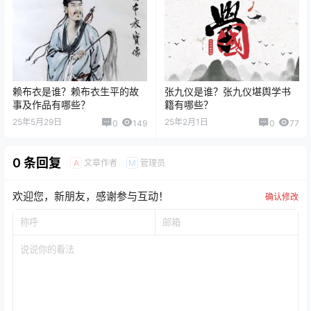
赖布衣是谁？赖布衣生平的故
张九仪是谁？张九仪堪舆学书
事及作品有哪些？
籍有哪些？
25年5月29日
25年2月1日
0
149
0
77
0 条回复
文章作者
管理员
A
M
欢迎您，新朋友，感谢参与互动！
确认修改