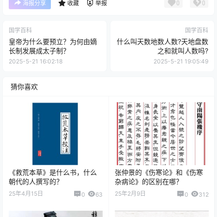
0
0
海报分享
收藏
举报
国学百科
国学百科
皇帝为什么要预立？为何由嫡
什么叫天数地数人数?天地盘数
长制发展成太子制？
之和就叫人数吗?
2025-5-21 16:02:18
2025-5-21 19:05:49
猜你喜欢
《救荒本草》是什么书，什么
张仲景的《伤寒论》和《伤寒
朝代的人撰写的？
杂病论》的区别在哪？
25年4月15日
25年2月9日
0
63
0
312