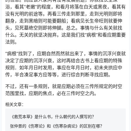
浴，看其“老嫩”的程度，和看月将落在白天或黑夜，看其有
没有光明的前途等。再看三传走到那里，走到光明则即将
翻身，走到黑暗则可能要翻船；看病见长生帝旺则就要伸
头，见死墓绝空则即将伸腿。总之。事情与什么有关就找
什么。无关的就坚决抛弃。这是我们找“病根”和看应期重要
法则。
“病根”找到了，应期自然而然就出来了，事情的沉浮兴衰就
决定了应期的沉浮兴衰，这时再结合古书上看应期的特殊
规则．如年月日时发用，事应在年月日时，初未夹拱应中
传，半合凑足事方应等等，进行综合判断寻找应期。
不过，还有一条规则，就是应期必须在三传所规定的时空
范围里找，应期的焦点，必在三传时空之内。
相关文章：
《救荒本草》是什么书，什么朝代的人撰写的？
张仲景的《伤寒论》和《伤寒杂病论》的区别在哪？