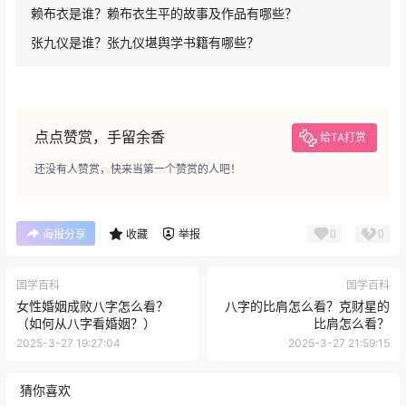
赖布衣是谁？赖布衣生平的故事及作品有哪些？
张九仪是谁？张九仪堪舆学书籍有哪些？
点点赞赏，手留余香
给TA打赏
还没有人赞赏，快来当第一个赞赏的人吧！
0
0
海报分享
收藏
举报
国学百科
国学百科
女性婚姻成败八字怎么看？
八字的比肩怎么看？克财星的
（如何从八字看婚姻？）
比肩怎么看？
2025-3-27 19:27:04
2025-3-27 21:59:15
猜你喜欢