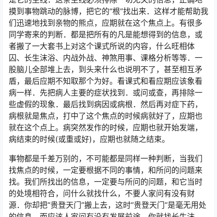
摸到事物跳动的脉博，把它的“根”找出来．这样才能帮助我
们迅速地找到亲物的熊点，应期就在这个焦点上。有很多
同学寄来的判断．都是把所有的凡是能想得到的信息，或
者搬了一大套书上对这个课式所说的内容，什么旺相体
囚、长生沫浴、内战外战、神煞用事、课格分析等等．一
股脑儿全部堆上去，到头来什么也说明不了，甚至相互矛
盾，最后应期不知取那个为好。看课式和看应期应该象看
病一样．先把病人主要的症状找到．或问或查，再排除一
些虚假的现象．最后找到病因或病根．然后再对症下药，
病根就是焦点，打中了这个焦点的时候病就好了，应期也
就在这个点上。病突然发作的时候，应期也就开始发端，
病结束的时候(或重或好)，应期也就随之结束。
事物都是千差万别的，不可能都是同样一种判断，当我们
找焦点的时候，一定要根据不同的事情，和所问的问题来
找。我们所找出的信息，一定要与所问的问题，和它当时
的处境相符合，问什么就找什么，不要人家问有没有财
源．你却把“贵登天门”搬上去，这时“贵登天门“是毫无用处
的信息。而应该人家问有没有发展前途，你就找长生沫