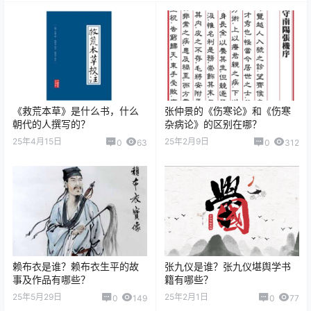
《救荒本草》是什么书，什么
张仲景的《伤寒论》和《伤寒
朝代的人撰写的？
杂病论》的区别在哪？
25年4月15日
25年2月9日
0
63
0
312
赖布衣是谁？赖布衣生平的故
张九仪是谁？张九仪堪舆学书
事及作品有哪些？
籍有哪些？
25年5月29日
25年2月1日
0
149
0
77