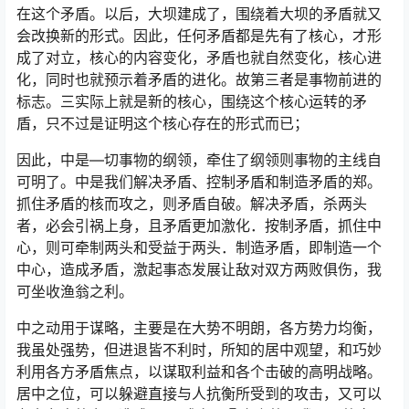
在这个矛盾。以后，大坝建成了，围绕着大坝的矛盾就又
会改换新的形式。因此，任何矛盾都是先有了核心，才形
成了对立，核心的内容变化，矛盾也就自然变化，核心进
化，同时也就预示着矛盾的进化。故第三者是事物前进的
标志。三实际上就是新的核心，围绕这个核心运转的矛
盾，只不过是证明这个核心存在的形式而已；
因此，中是—切事物的纲领，牵住了纲领则事物的主线自
可明了。中是我们解决矛盾、控制矛盾和制造矛盾的郑。
抓住矛盾的核而攻之，则矛盾自破。解决矛盾，杀两头
者，必会引祸上身，且矛盾更加激化．按制矛盾，抓住中
心，则可牵制两头和受益于两头．制造矛盾，即制造一个
中心，造成矛盾，激起事态发展让敌对双方两败俱伤，我
可坐收渔翁之利。
中之动用于谋略，主要是在大势不明朗，各方势力均衡，
我虽处强势，但进退皆不利时，所知的居中观望，和巧妙
利用各方矛盾焦点，以谋取利益和各个击破的高明战略。
居中之位，可以躲避直接与人抗衡所受到的攻击，又可以