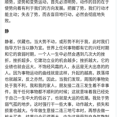
顺势，逆势和变势运动，首先必须明势，动作的目的在于
使势向着有利于我们的方向发展。把握了势，我们行动才
能主动；失去了势，而去盲目地行动，必然会彻底地失
败。
静
静者，伏藏也。当大势不动，或形势不利于我，此时我们
指导方针当以静为宜。世界上任何事物都有它的兴旺时期
和它的衰弱时期，一个人一生中必然会遇到几次大的挫
折，挫折超多，它建功立业的机会越多；挫折越大，它的
业绩也就会远大，不饱经风霜的人，永远是无大出息的的
人。因为事物运动的曲线就是这样，升起的越高，跌落得
也就越深，反之亦然。因此，当我们发现，周围的事物处
处于我不利，我和我的家人，朋友接二连三发生着不幸事
件，我干任何事物都不顺利的时候；这就意味着我已经处
于自己一生中大的低谷了，也就是大运的低潮。我处于势
弱气孤的地步。这时强行干一些大事，动作越大，损失和
损害也越大。今年做生意接二连三地亏本时，再想去做一
桩大买卖，结果只会亏得更大．由为这是受到自身气数制