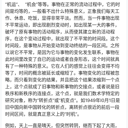
“机运”、 “机会”等等。事物在正常的流动过程中，它的时
间是均等的，—般看不出什么特殊意义，正象我们每天工
作、休息、吃饭，显得非常平淡。然而，当一件事物出现
不平常运动，即出现剧烈变动时，如出现某一大的事件，
破坏了原有事物的活动程序，从而使其建立新的活动程
序，在这个变动过程中，就出现了不平常的时间段。这个
时间段，是事物从开始变动到变动终结的一段区间。之所
以说它不平常，是因为它与事物的变化发生联系，事物在
此时间里改变了自已的运动或者自身形态，这个时间就具
有了一种特殊的意义。它在人们的感觉上往往会变得不均
等了，时间的概念被延长或缩短了。事物变化的过程被忽
略，而只看到变化的结果，并且把这个结果浓缩到一个点
上，这个点就成了旧事物和新事物的交接点，或者说是旧
秩序和新秩序的连接点，这个点，就是我们数术学特定的
研究对象，称为“转折点”或“机变点”。如1949年l0月1日是
旧中国向新中国转化的转折点，离转折点很近的前后一段
时间区间，就是真正意义上的“时机”。
例如，天上—直是晴天，但突然转阴，继而下起了大雨，