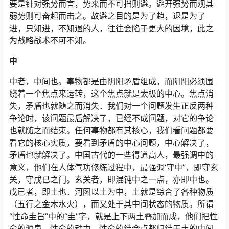
要是针对强势而言，势来而不可挡则避。避开强势而观其
弱势则可奋起而击之。故避之目的是为了趋，退是为了
进，只知进，不知退的人，往往会陷于更大的因境，此之
为战略战术不可不知。
中
中者，中间也。事物都是由阴阳矛盾组成，而阴阳必须围
绕着一个焦点来运转，这个焦点就是太极的中心。焦点消
失，矛盾也就随之而消失．我们对一个问题发生正反两种
争论时，该问题最后解决了，已经不成问题，对它的争论
也就随之而结束。任何事物都有其核心，我们看问题都要
看它的核心实质，要看到矛盾的中心问题，中心解决了，
矛盾也就解决了。中国古代的一些得道高人，最强调中的
意义，他们在人体气功修练过程中，最强调‘守中”，即守玄
关，守戊已之门。玄关者，即混钝中之一点，亦即中也。
戊已者，即土也．河图以土为中，土就是综合了各种物质
（五行之金木水火），而又处于其中间状态的物质。所谓
“性命圭旨”中的“圭”字，就是上下两土叠加而成，他们把性
命的源泉，性命的动力，性命的结合点都归结于土的中间