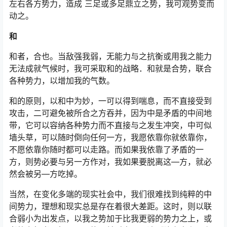
左右各方势力，造成 三足或多足鼎立之势，我可观势变而
动之。
和
和者，合也。当敌强我弱，无能力与之抗衡或用我之能力
无法成就气候时，我可采取和的战略．和就是合势，联合
各种势力，以增加我的气数。
和的原则，以和中为妙，一可以得到喘息，而不直接受到
攻击，二可避免被所合之方吞并，因为中是矛盾的中间地
带，它可以容纳各种势力而不直接与之发生冲突，中可似
墙头草，可以随时倒向任何一方，我愿依靠你就依靠你，
不愿依靠你随时都可以走路。而如果我依靠了矛盾的一
方，则势必要与另一方作对，我如果要脱离这—方，就必
然会被另—方吃掉。
当然，在变化多端的现实社会中，我们很难找到纯粹的中
间势力，理想和现实总是存在着很大差距。这时，则以联
合弱小为出发点，以我之势加于比我更弱的势力之上，或