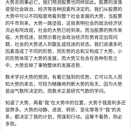
大势去则事必亡。我们预测股票也同样如此。股票的涨落
是受社会政治、经济等各种因素所决定的，我们从股票的
大势中可以不同程度地看到整个社会发展的大势，当股票
的牛市到来，大势一路坚挺，这就表明社会的政治经济状
况必有所改观，社会的大势已经到来。而当股票的熊市来
临，大势低迷，就预示着社会政治经济形势肯定出现问
题，社会的大势进入到散乱或低迷的状态。我们说诸多的
因素造成了不同的形势，而形势的总和又构成了大势，小
的形势体现了大势的发展，而大势又包含在各种形势之
中，大势反映了事物整体的发展态势．
数术学对大势的预测，有着它独到的优势，它可以先人而
知大势的来去，可较为精确地判断大势的有无，因为大势
是由气数所决定的，而数术正是研究气数的学问。
知道了大势，再看“我”在大势中的位置，大势于我是利多还
是弊多。大势的动静、进退、转折、变化等等于“我”的关
系，都决定了我的计划，预谋和行动。运筹不看势，则必
多败。