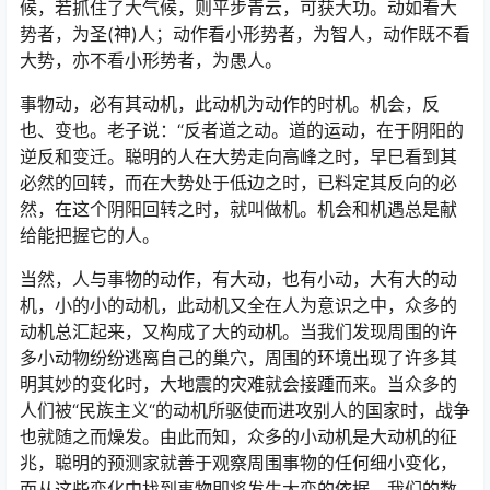
候，若抓住了大气候，则平步青云，可获大功。动如看大
势者，为圣(神)人；动作看小形势者，为智人，动作既不看
大势，亦不看小形势者，为愚人。
事物动，必有其动机，此动机为动作的时机。机会，反
也、变也。老子说：“反者道之动。道的运动，在于阴阳的
逆反和变迁。聪明的人在大势走向高峰之时，早巳看到其
必然的回转，而在大势处于低边之时，已料定其反向的必
然，在这个阴阳回转之时，就叫做机。机会和机遇总是献
给能把握它的人。
当然，人与事物的动作，有大动，也有小动，大有大的动
机，小的小的动机，此动机又全在人为意识之中，众多的
动机总汇起来，又构成了大的动机。当我们发现周围的许
多小动物纷纷逃离自己的巢穴，周围的环境出现了许多其
明其妙的变化时，大地震的灾难就会接踵而来。当众多的
人们被“民族主义“的动机所驱使而进攻别人的国家时，战争
也就随之而燥发。由此而知，众多的小动机是大动机的征
兆，聪明的预测家就善于观察周围事物的任何细小变化，
而从这些变化中找到事物即将发生大变的依据。我们的数