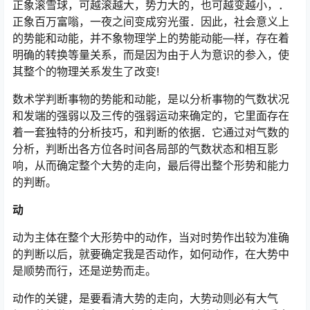
正象滚雪球，可越滚越大，势力大的，也可越变越小，．
正象百万富嗡，一夜之间变成穷光蛋．因此，社会意义上
的势能和动能，并不象物理学上的势能动能—样，存在着
明确的转换等量关系，而是因为由于人为意识的参入，使
其整个的物理关系发生了改变!
数术学判断事物的势能和动能，是以分析事物的气数状况
和发端的强弱以及三传的强弱运动来确定的，它里面存在
着一套独特的分析技巧，和判断的依据．它通过对气数的
分析，判断出各方位各时间各局部的气数状态和相互影
响，从而确定整个大势的走向，最后得出整个形势和能力
的判断。
动
动为主体在整个大形势中的动作，当对时势作出较为准确
的判断以后，就要确定我是否动作，如何动作，在大势中
是顺势而行，还是逆势而走。
动作的关键，是要看清大势的走向，大势动则必有大气