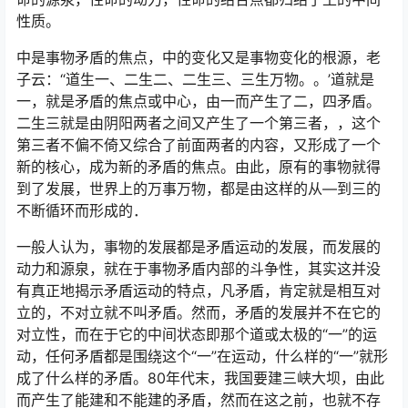
性质。
中是事物矛盾的焦点，中的变化又是事物变化的根源，老
子云：“道生一、二生二、二生三、三生万物。。’道就是
一，就是矛盾的焦点或中心，由一而产生了二，四矛盾。
二生三就是由阴阳两者之间又产生了一个第三者，，这个
第三者不偏不倚又综合了前面两者的内容，又形成了一个
新的核心，成为新的矛盾的焦点。由此，原有的事物就得
到了发展，世界上的万事万物，都是由这样的从—到三的
不断循环而形成的．
一般人认为，事物的发展都是矛盾运动的发展，而发展的
动力和源泉，就在于事物矛盾内部的斗争性，其实这并没
有真正地揭示矛盾运动的特点，凡矛盾，肯定就是相互对
立的，不对立就不叫矛盾。然而，矛盾的发展并不在它的
对立性，而在于它的中间状态即那个道或太极的“一”的运
动，任何矛盾都是围绕这个“一”在运动，什么样的“一”就形
成了什么样的矛盾。80年代末，我国要建三峡大坝，由此
而产生了能建和不能建的矛盾，然而在这之前，也就不存