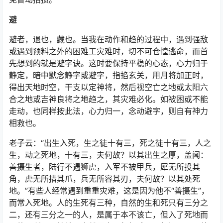
避
避者，退也，藏也。当我在动作和趋的过程中，遇到强敌
或遇到预料之外的困难工灾难时，切不可仓惶逃命，而首
先想到的就是避字诀。这时要保持平稳的心态，心力归于
静定，暗中默念静字或避字，指掐玄关，用月将加正时，
得出天地时空，干支以定神将，然后视空亡之地或太阳六
合之地或吉神良将之地趋之，其灾难必化。如被困或不能
走动，也同样按此法，心力归一，念动避字，则自有神力
相救也。
老子云：“出生入死，生之徒十有三，死之徒十有三，人之
生，动之死地，十有三，夫何故？以其出生之厚，盖闻：
善摄生者，陆行不遇狮虎，入军不被甲兵，犀无所投其
角，虎无所措其爪，兵无所容其刃，夫何故？以其处死
地。”有些人经常遇到重重灾难，这是因为他不“善摄生”，
而常入死地。人的生死有三种，自然的生和死只有三分之
二，还有三分之一的人，是属于本不该亡，但入了死地而