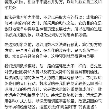
者势力相当，相互不不能吞并对方，以达到独立自主及和
平共处．
和法是我方势力尚微，不足以采取大有的行动；或我的行
为对事物影响不大时，所采用的和气之法。它的目的在是
激烈地竞争中得以生存和迅速发展壮大，所以在和的过程
中必须找准对象，以避免受到对方的愚弄和欺骗。
在选择对象之前，必须用数术之法进行预剿，算定对方的
虚实，是否具有诚意，在合作的过程中，是否会伤害于
我。尤其是在经济合作中，这种预测就显得更为重要。
我们运用数术谋赂，与一般的谋略是大不一样的，首先是
对于周围形势和大势以及我在大势中的位置具有明确性，
其次起对事物的发展或大势的走向具有预见性，它可以避
免我们的盲目行动。数术谋略是我们在制定较长远规划和
运用计谋的指导方针，它是数术运筹的重要组成部分，数
术运筹分运和筹两个部分。筹就是谋略和计策，运就是运
用各种方式方法，以调集和调整宇宙能量，改变周围的气
数环境和趋吉避凶，这些方法如“阴差阳错”“背孤击虚”、