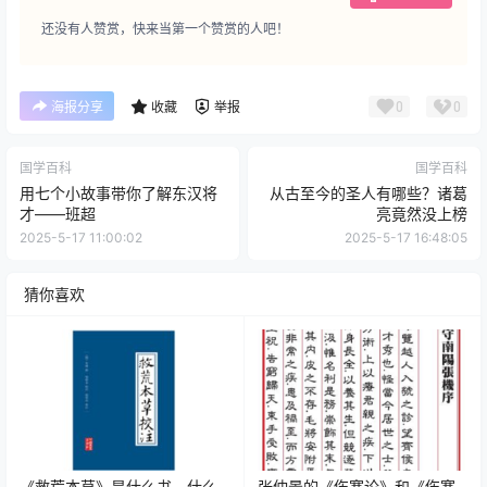
还没有人赞赏，快来当第一个赞赏的人吧！
0
0
海报分享
收藏
举报
国学百科
国学百科
用七个小故事带你了解东汉将
从古至今的圣人有哪些？诸葛
才——班超
亮竟然没上榜
2025-5-17 11:00:02
2025-5-17 16:48:05
猜你喜欢
《救荒本草》是什么书，什么
张仲景的《伤寒论》和《伤寒