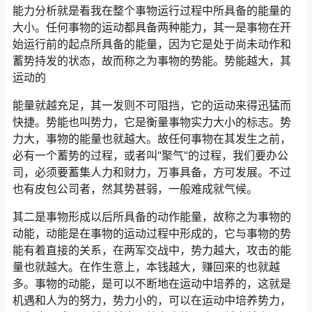
能力分析就是看我在整个事物运行过程中所具备的能量的
大小。任何事物的运动都具备两种能力，其一是事物在开
始运行前的起点所具备的能量，因为它是处于尚未动作和
蓄势持发的状态，故而称之为事物的势能。势能越大，其
运动的
能量就越充足，其一发则不可阻挡，它的运动来得迅猛而
快捷。势能也叫势力，它是衡量事物实力大小的标志。势
力大，事物的能量也就越大。故任何事物在其发生之前，
必有一个蓄势的过程，或者叫“聚气”的过程，我们要办公
司，必须要蓄集人力和财力，万事具备，方可发展。不过
也有皮包公司者，然其势甚弱，一般难成就气候。
其二是事物形成以后所具备的动作能量，故称之为事物的
动能，动能是在事物的运动过程中形成的，它与事物的势
能有着直接的关系，在两军交战中，势力越大，攻击的能
量也就越大。在作生意上，本钱越大，赚回来的也就越
多。事物的动能，是可以不断地在运动中培养的，这就是
机遇和人为的努力，势力小的，可以在运动中培养势力，