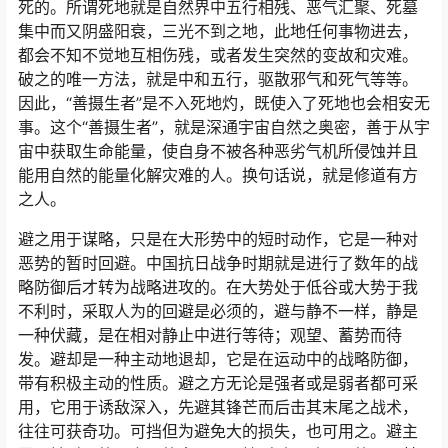
死的。所谓死地就是自然界中五行相残、恶气汇聚、死墓
集中而又阴盛阳衰，三光不到之地，此地任何事物进去，
都会不知不觉地互相伤残，或者发生突然的变故和灾难。
破之的唯一方法，就是中和五行，驱散邪气和死气等等。
因此，“善摄生者”是不入死地灼，既使入了死地也会相安无
事。这个“善摄生者”，就是深通宇宙自然之奥密，善于从宇
宙中获取生命能量，使自身不被各种恶劣气机所侵蚀并且
能用自然的能量化解灾难的人。换句话说，就是修道有方
之人。
避之用于谋略，只是在大形势中的短时动作，它是一种对
恶势的暂时回避。中国抗日战争时期就是进行了数年的战
略防御后才转为战略进攻的。在大势处于低谷或大势于我
不利时，采取人为的回避是必须的，避与静不一样，静是
一种伏藏，是在相对静止中进行等待；观望、蓄势而待
发。避却是一种主动地退却，它是在运动中的战略防御，
带有积极主动的性质。避之方无论是强者或是弱者都可采
用，它用于诱敌深入，先避其锋芒而后击其末尾之战术，
往往可获奇功。可挡但为避免大的损失，也可用之。避主