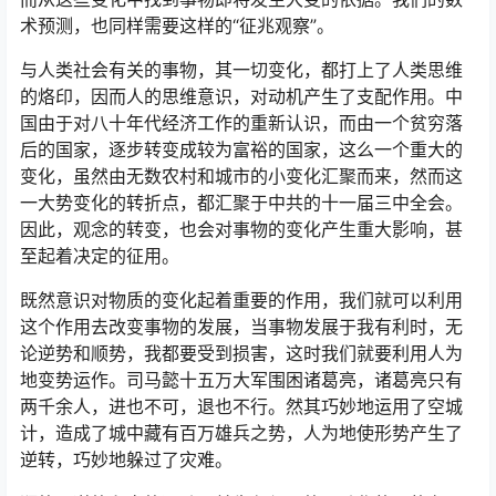
术预测，也同样需要这样的“征兆观察”。
与人类社会有关的事物，其一切变化，都打上了人类思维
的烙印，因而人的思维意识，对动机产生了支配作用。中
国由于对八十年代经济工作的重新认识，而由一个贫穷落
后的国家，逐步转变成较为富裕的国家，这么一个重大的
变化，虽然由无数农村和城市的小变化汇聚而来，然而这
一大势变化的转折点，都汇聚于中共的十一届三中全会。
因此，观念的转变，也会对事物的变化产生重大影响，甚
至起着决定的征用。
既然意识对物质的变化起着重要的作用，我们就可以利用
这个作用去改变事物的发展，当事物发展于我有利时，无
论逆势和顺势，我都要受到损害，这时我们就要利用人为
地变势运作。司马懿十五万大军围困诸葛亮，诸葛亮只有
两千余人，进也不可，退也不行。然其巧妙地运用了空城
计，造成了城中藏有百万雄兵之势，人为地使形势产生了
逆转，巧妙地躲过了灾难。