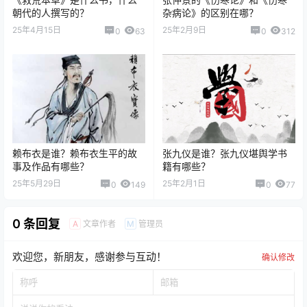
朝代的人撰写的？
杂病论》的区别在哪？
25年4月15日
25年2月9日
0
63
0
312
赖布衣是谁？赖布衣生平的故
张九仪是谁？张九仪堪舆学书
事及作品有哪些？
籍有哪些？
25年5月29日
25年2月1日
0
149
0
77
0 条回复
文章作者
管理员
A
M
欢迎您，新朋友，感谢参与互动！
确认修改