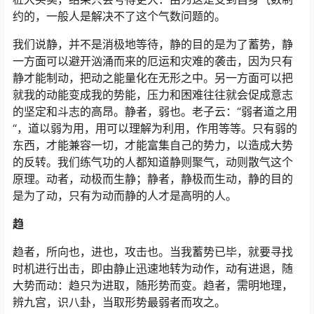
约的，一般人是解决不了这个气数问题的。
我们说静，并不是消极地等待，静的目的是为了蓄势，静
一方面可以避开汹涌而来的厄运和灾难的袭击，因为只有
静才能制动，把动之能量化在无形之中。另一方面可以把
就我的动能变成我的势能，压力和困难往往就会促成意志
的坚定和斗志的高昂。静者，弱也。老子云：“弱者道之用
“，道以弱为用，用可以理解为利用，作用等等。只有弱的
东西，才能兼容一切，才能富集自己的势力，以造成大势
的反转。我们练气功的人都知道静则聚气，动则散气这个
原理。动者，动极而生静；静者，静极而生动，静的目的
是为了动，只有为动而静的人才是高明的人。
趋
趋者，所向也，进也，攻击也。当我蓄势已毕，就要寻找
时机进行出击，即由静止迅速地转为动作，动有进退，随
大势而动：趋只为进取，随形势而变。趋者，需明地理，
辨九宫，识八卦，当取形势最弱者而攻之。