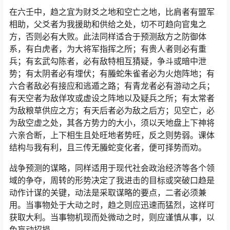
在六壬中，趋之宜为财爻之地和空亡之地，比肩者有盟军
相助，父爻者为我援助和供给之处，切不可趋向官鬼之
方，否则必有大败。此法同样适合于预测敌方之防御体
系，有白虎者，为大将军指挥之所；有贵人者则必有重
兵；有玄武勾陈者，必有敌特相互猜疑，争斗或暗中泄
势；有太阴者必有埋伏；有螣蛇朱雀者必为火炮阵地；有
六合者敌必有接应和逃遁之路；有青龙者必有游动之兵；
有天空者为敌佯攻或虚设之阵地以及疑兵之所；有太常者
为敌粮草供应之方；有天后者必为敌之后方；见空亡，必
为敌空虚之处，其各方势力的大小，须以天地盘上下神将
六亲合断，上下相生且处旺地者势旺，反之则势弱。课体
结构与我有利，且三传无螣蛇变化者，便可择势而劝。
战争预测的谋略，同样适用于现代社会政治经济等各个领
域的争夺，周转的形势决定了我进击的目标或突破口趋是
动作计谋的关键，动法是采取谋略的要点，二者必须兼
用。当事物处于大动之时，趋之则应迅速而猛烈，这样可
获取大利。当事物机现而处微动之时，则应谨慎从事，以
免盲动招损。