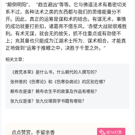
“颠倒明阳”、 “趋吉避凶”等等。它与佛道法术有着密切关
系不过，各种法术之类的东西都与我们的思维能量分不
开。因此，真正的运筹是谋和术的结合。有谋无术，事情
的成功就要打折扣，诸葛亮不借东风，‘赤壁大战就很难胜
利。有术无谋，就会无的故矢，抓不住重点或有劲使不
上；充其量也只能成为江湖术士所为．谋术相合，才能真
正地做到“运筹于推鲤之中，决胜于千里之外。”
相关文章：
《救荒本草》是什么书，什么朝代的人撰写的？
张仲景的《伤寒论》和《伤寒杂病论》的区别在哪？
赖布衣是谁？赖布衣生平的故事及作品有哪些？
张九仪是谁？张九仪堪舆学书籍有哪些？
点点赞赏，手留余香
给TA打赏