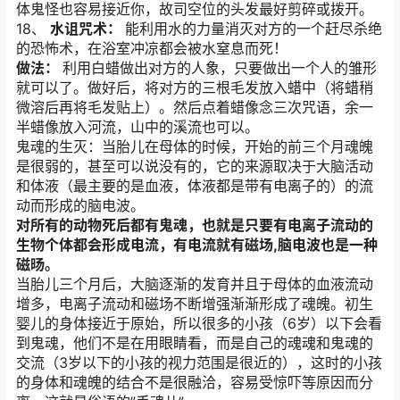
体鬼怪也容易接近你，故司空位的头发最好剪碎或拨开。
18、
水诅咒术：
能利用水的力量消灭对方的一个赶尽杀绝
的恐怖术，在浴室冲凉都会被水窒息而死！
做法：
利用白蜡做出对方的人象，只要做出一个人的雏形
就可以了。做好后，将对方的三根毛发放入蜡中（将蜡稍
微溶后再将毛发贴上）。然后点着蜡像念三次咒语，余一
半蜡像放入河流，山中的溪流也可以。
鬼魂的生灭：当胎儿在母体的时候，开始的前三个月魂魄
是很弱的，甚至可以说没有的，它的来源取决于大脑活动
和体液（最主要的是血液，体液都是带有电离子的）的流
动而形成的脑电波。
对所有的动物死后都有鬼魂，也就是只要有电离子流动的
生物个体都会形成电流，有电流就有磁场,脑电波也是一种
磁旸。
当胎儿三个月后，大脑逐渐的发育并且于母体的血液流动
增多，电离子流动和磁场不断增强渐渐形成了魂魄。初生
婴儿的身体接近于原始，所以很多的小孩（6岁）以下会看
到鬼魂，他们不是在用眼睛看，而是自己的魂魂和鬼魂的
交流（3岁以下的小孩的视力范围是很近的），这时的小孩
的身体和魂魄的结合不是很融洽，容易受惊吓等原因而分