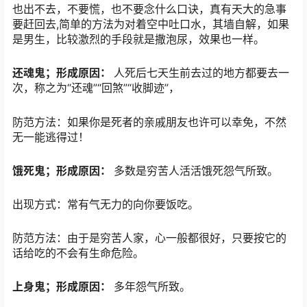
也出不去，不要慌，也不要念什么口诀，真有天大的急事
要赶回去,简单的方法为对着空中吐口水，其墙自解，如果
是男生，比较激烈的手段就是撒泡尿，效果也一样。
还魂鬼；形成原因：
人死后七天生前去过的地方都要去一
次，称之为“还魂”“回煞”“收脚迹”，
防范方法：如果你是死者的亲戚朋友也许可以幸免，不然
无一能逃得过！
饿死鬼；形成原因：
多数是穷苦人活活饿死怨气所致。
出现方式：常有气无力的向你要饭吃。
防范方法：由于是穷苦人家，心一般都很好，只要按它的
话给吃的不会有生命危险。
上身鬼；形成原因：
多年怨气所致。