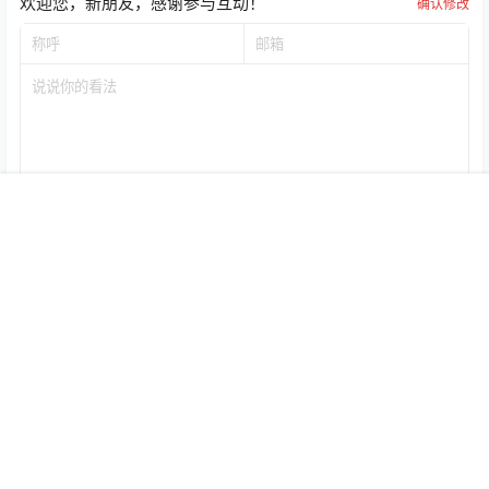
欢迎您，新朋友，感谢参与互动！
确认修改
首页
专题
认证
搜索
菜单
我的
提交
暂无讨论，说说你的看法吧
Copyright © 2026
国学之家
浙ICP备2022024561号
查询 51 次，耗时 0.2902 秒