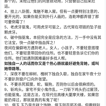
那个的，未经过他们的同意就动用，只会替自己招来厄
运。
4、挂上八卦图，鬼魅不敢入屋。但有一点要特别注意的，
要开光的，如果你是买到外行人画的，连乾坤都弄错了那
可要倒霉了！
5、老虎牙驱鬼，可用虎牙可驱之，古代常在项链的坠子挂
颗虎牙。
6、破中指驱鬼，本招完全是应急的方法，万一手中没有其
它法宝，快一点破中指血挥之！
夜间在偏僻地方遇到老人，女人，小孩子，不要轻意搭理
他们，不要轻意带回你的住所。也不要轻意告诉它们你的
住所。他们如遇到困难最好多找人帮。
如独自一人的话而你又是个热心肠就最好避免背她，或叫
她带路等。
7、深夜不要在柳树、槐树下独自久歇，独自在家午夜十分
不要趴到窗户口向外张望。
8、不要杀死狐狸，蛇，猫狗，否则你以后会很麻烦的。
9、斩鸡头。家宅不安小鬼作乱，一刀斩下鸡头扔过屋顶，
也能驱鬼。这是古法，在现代住高楼大厦摩天楼，如果您
能扔得过，那就是真的有鬼了呢！
10、佩玉.玉乃是吉祥之饰物，佩玉则百邪不侵。但要特别