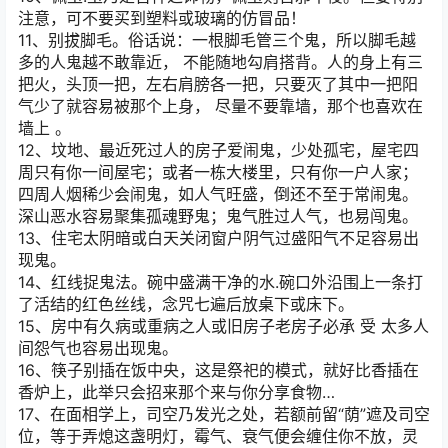
注意，可不要买到塑料或玻璃的仿冒品！
11、别拔脚毛。俗话说：一根脚毛管三个鬼，所以脚毛越
多的人鬼越不敢靠近， 不能随地勾肩搭背。人的身上有三
把火，头顶一把，左右肩膀各一把，只要灭了其中一把阳
气少了就容易被那个上身， 尽量不要靠墙，那个也喜欢在
墙上 。
12、坟地、最近死过人的房子爱闹鬼，少处孤宅，屋宅四
周只有你一间屋宅；或者一栋大楼里，只有你一户人家；
四周人烟稀少会闹鬼，如人气旺盛，倒还不至于常闹鬼。
深山恶水容易聚集孤魂野鬼；鬼气胜过人气，也易闯鬼。
13、住宅太阴暗或白天关闭窗户阴气过盛阳气不足容易出
现鬼。
14、红线捉鬼法。碗中盛满干净的水.碗口外沿围上一条打
了活结的红色丝线，念咒七遍后放桌下或床下。
15、房中有久病或重病之人或旧房子老房子必承 受 太多人
间怨气也容易出现鬼。
16、筷子别插在饭中央，这是祭祀的模式，就好比香插在
香炉上，此举只会招来那个来与你分享食物…
17、在面相学上，司空乃发光之处，若额前留“荫”遮及司空
位，等于弄熄这盏明灯，霉气、衰气便会缠住你不放，灵