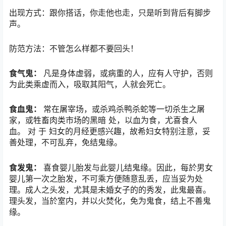
出现方式：跟你搭话，你走他也走，只是听到背后有脚步
声。
防范方法：不管怎么样都不要回头！
食气鬼：
凡是身体虚弱，或病重的人，应有人守护，否则
为此类乘虚而入，吸取其阳气，人就会死亡。
食血鬼：
常在屠宰场，或杀鸡杀鸭杀蛇等一切杀生之屠
家，或牲畜肉类市场的黑暗 处，以血为食，尤喜食人
血。 对 于 妇女的月经更感兴趣，故希妇女特别注意，妥
善处理，不可乱弃，免结鬼缘。
食发鬼：
喜食婴儿胎发与此婴儿结鬼缘。因此，每於男女
婴儿第一次之胎发，不可乘方便随意乱丢，应当妥为处
理。成人之头发，尤其是未婚女子的的秀发，此鬼最喜。
理头发，当於室内，并以火焚化，免为鬼食，结上不善鬼
缘。