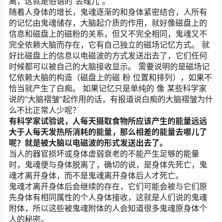
离，这就是俗语的”丢魂儿”。
随着人身体的增长，鬼魂逐渐的和身体紧密结合，人所有
的记忆由鬼魂储存，大脑起介质的作用，就好像磁盘上的
信息和磁盘上的磁粉的关系，但又不完全相同，鬼魂又不
完全依赖大脑而存在，它有自己独立的磁场记忆方式。 就
好比磁盘上的信息以电磁波的方式发送出去了，它们任何
时候都可以被自己的大脑接收显示。 需要说明的是磁场记
忆依赖大脑的构造（磁盘上的磁 粉 位置和排列），如果不
恰当就产生了白痴。 如果记忆只是单纯的 像 某些科学家
说的”大脑褶皱”起作用的话，有报道说白痴的大脑褶皱为什
么不比正常人少呢？
有科学家试验说，人每天摄取食物所应该产生的能量远远
大于人每天发热所消耗的能量，那么相差的能量去哪儿了
呢？就是被大脑以电磁波的形式发送出去了。
当人的器官损坏或身体虚弱衰老的不能产生足够的能量
时，鬼魂便与身体脱离了，确切的说，是身体先死亡，鬼
魂才离开身体，而不是鬼魂离开身体后人才死亡。
鬼魂才离开身体后会继续的存在，它们可能会被与它们原
先身体有相同属性的个人身体接收，这就是人们说的鬼魂
附体，所以这些被鬼魂附体的人会知道很多鬼魂原身体个
人的秘密。