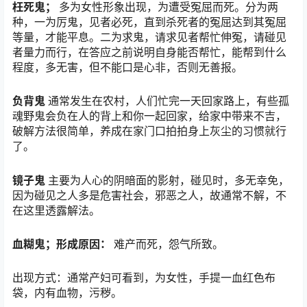
枉死鬼；
多为女性形象出现，为遭受冤屈而死。分为两
种，一为厉鬼，见者必死，直到杀死者的冤屈达到其冤屈
等量，才能平息。二为求鬼，请求见者帮忙伸冤，请碰见
者量力而行，在答应之前说明自身能否帮忙，能帮到什么
程度，多无害，但不能口是心非，否则无善报。
负背鬼
通常发生在农村，人们忙完一天回家路上，有些孤
魂野鬼会负在人的背上和你一起回家，给家中带来不吉，
破解方法很简单，养成在家门口拍拍身上灰尘的习惯就行
了。
镜子鬼
主要为人心的阴暗面的影射，碰见时，多无幸免，
因为碰见之人多是危害社会，邪恶之人，故通常不解，不
在这里透露解法。
血糊鬼；形成原因：
难产而死，怨气所致。
出现方式：通常产妇可看到，为女性，手提一血红色布
袋，内有血物，污秽。