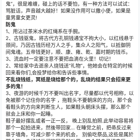
鬼”，很是难缠，碰上的话不要怕，有一种方法可以试试：
骂脏话，声音越大越好！如果没作用可以撒小便，如果是
童男童女更灵!
防鬼
1、用沾过茶米水的红绳系在手腕。
2、古钱驱鬼，将古代方孔铜钱通宝不拘大小，以红线悬于
颈间，乃因古钱历经万人之手，集众人之阳气，以抵御阴
间鬼魂。五帝钱更好，顺、康、雍、乾、嘉时期的钱币。
3、流血时一定要注意不要把血滴在火里！切记！
2、常给家中去逝亲人烧钱送“礼物”，他她会在特定的时候
回来看你们,会投梦给你和告诉些事情。
不乱烧钱纸，冥纸是烧给那个的，乱烧的结果只会招来更
多的鬼！
3、夜游的时候千万不要叫出名字，尽量都以代号相称，以
免被那个记住你的名字 ，拖鞋头不要朝床的方向，那个会
看鞋头的方向来判断生人，如果鞋头朝床头摆，那么那个
就会上床和你一起睡。
鞋子最好摆乱或者一正一反， 晚上别乱拍照.此举动容易将
那个一起拍进来，然後带回家… 在睡觉之前，把帚反过来
靠于墙角，可减少那个来的机会， 别偷吃祭品,这些是属於