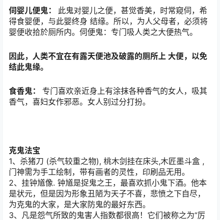
伺婴儿便鬼：
此鬼对婴儿之便，甚觉香美，时常窥伺，希
得食婴便，与此婴终身 结缘。所以，为人父母者，必须将
婴便收拾於厕所内。伺便鬼：专门吸人类之大便热气。
因此，人类不宜在有露天便池及破露的厕所上 大便，以免
结此鬼缘。
食香鬼：
专门喜欢亲近身上有涂抹各种香气的女人，吸其
香气，喜妇女作邪恶。女人别过分打扮。
克鬼法宝
1、杀猪刀 (杀气较重之物), 桃木剑挂在床头,木匠墨斗盒 ,
门神需为手工绘制，带有画者的灵性，印刷品无用。
2、挂钟馗像. 钟馗是捉鬼之王，最喜欢抓小鬼下酒。他本
是状元，但是因为形象丑陋为天子不喜，悲愤之下自尽，
为克鬼的大家，是大家防鬼的最好东西。
3、凡是怨气所致的鬼害人指数都很高！它们被称之为“厉