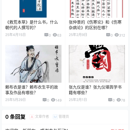
《救荒本草》是什么书，什么
张仲景的《伤寒论》和《伤寒
朝代的人撰写的？
杂病论》的区别在哪？
25年4月15日
25年2月9日
0
63
0
312
赖布衣是谁？赖布衣生平的故
张九仪是谁？张九仪堪舆学书
事及作品有哪些？
籍有哪些？
25年5月29日
25年2月1日
0
149
0
78
0 条回复
文章作者
管理员
A
M