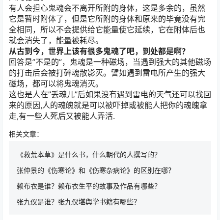
有人会担心鬼魂会不离开所附的身体，这是多余的，虽然
它是暂时附体了，但是它所附的身体和原来的毕竟没有完
全相同，所以不会提供给它能量使它延续，它在附体后也
就会消失了，能量被耗尽。
从古到今，世界上该有很多鬼魂了吧，到处都是啊？
回答是”不是的”，鬼魂是一种磁场，当遇到强大的其他磁场
的打击后会被打碎魂散影灭。譬如遇到雷电所产生的强大
磁场，都可以将鬼魂消灭。
这也是人在”丢魂儿”后如果没有遇到雷电的天气还可以找回
来的原因,人的魂魄就是可以被吓掉或被能人把你的魂魄拿
走,有一些人死后又被能人弄活.
相关文章：
《救荒本草》是什么书，什么朝代的人撰写的？
张仲景的《伤寒论》和《伤寒杂病论》的区别在哪？
赖布衣是谁？赖布衣生平的故事及作品有哪些？
张九仪是谁？张九仪堪舆学书籍有哪些？