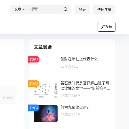
文章
登录
快速注册
投稿
文章聚合
偏财在年柱上代表什么
TOP1
25年7月9日
新石器时代是否已经出现了可
TOP2
以读懂的文字——“史前符号和
早期文字学术报告会”后记
25年7月16日
00:00
何为九紫离火运？
TOP3
25年6月22日