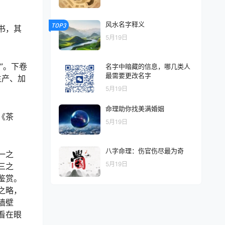
风水名字释义
TOP3
书，其
5月19日
”。下卷
名字中暗藏的信息，哪几类人
最需要更改名字
生产、加
5月19日
命理助你找美满婚姻
《茶
5月19日
八字命理：伤官伤尽最为奇
一之
5月19日
三之
鉴赏。
之略，
墙壁
看在眼