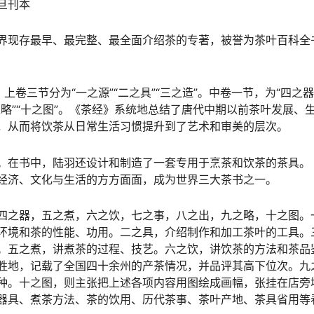
吴旦刊本
界现存最早、最完整、最全面介绍茶的专著，被誉为茶叶百科全
卷三节分为“一之源”“二之具”“三之造”。中卷一节，为“四之器
“九之略”“十之图”。《茶经》系统地总结了唐代中期以前茶叶发展、
，从而将饮茶从日常生活习惯提升到了艺术和审美的层次。
。在书中，陆羽还设计和制造了一套专用于烹茶和饮茶的茶具。
经济、文化与生活的方方面面，成为世界三大茶书之一。
四之器，五之煮，六之饮，七之事，八之出，九之略，十之图。
环境和茶的性能、功用。二之具，介绍制作和加工茶叶的工具。
。五之煮，讲煮茶的过程、技艺。六之饮，讲饮茶的方法和茶品
胜地，记载了全国四十余州的产茶情况，并品评其高下位次。九
种。十之图，则主张把上述各项内容用图绘成画幅，张挂在店旁
器具、煮茶方法、茶的饮用、历代茶事、茶叶产地、茶具省用等