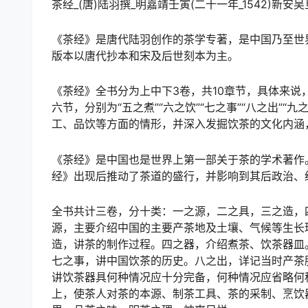
茶经_(唐)陆羽撰_明嘉靖壬寅(二十一年_1542)新安
《茶经》是唐代陆羽创作的茶学专著，是中国乃至世
版本以唐代抄本和宋及后世刻本为主。
《茶经》全书分为上中下3卷，共10章节，具体来说，上
六节，分别为“五之煮”“六之饮”“七之事”“八之出”
工、品饮等方面的情形，并深入发掘饮茶的文化内涵
《茶经》是中国也是世界上第一部关于茶的学术著作
经》出现后推动了茶道的盛行，并影响到其后政治、
全书共计三卷，分十类：一之源，二之具，三之造，
源，主要介绍中国的主要产茶地及土壤、气候等生长
造，讲茶的制作过程。四之器，介绍煮茶、饮茶器皿
七之事，讲中国饮茶的历史。八之出，详记当时产茶
讲饮茶器具何种情况应十分完备，何种情况应省略何
上，使茶人对茶的本源、制茶工具、茶的采制、烹饮