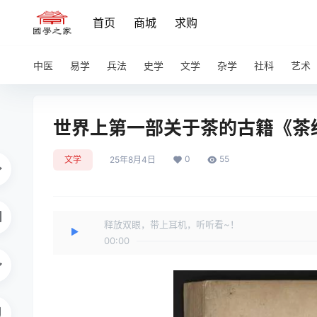
首页
商城
求购
中医
易学
兵法
史学
文学
杂学
社科
艺术
世界上第一部关于茶的古籍《茶
0
55
文学
25年8月4日
释放双眼，带上耳机，听听看~！
00:00