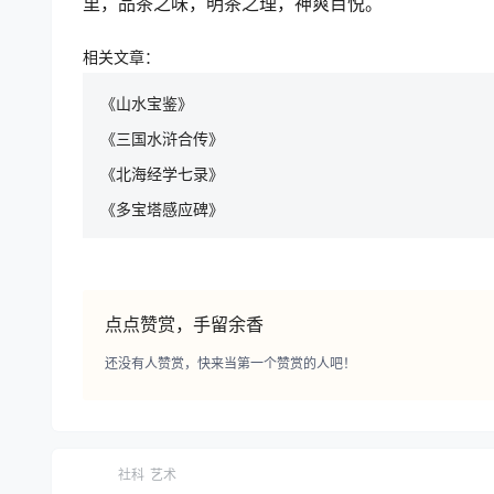
里，品茶之味，明茶之理，神爽目悦。
相关文章：
《山水宝鉴》
《三国水浒合传》
《北海经学七录》
《多宝塔感应碑》
点点赞赏，手留余香
还没有人赞赏，快来当第一个赞赏的人吧！
社科
艺术