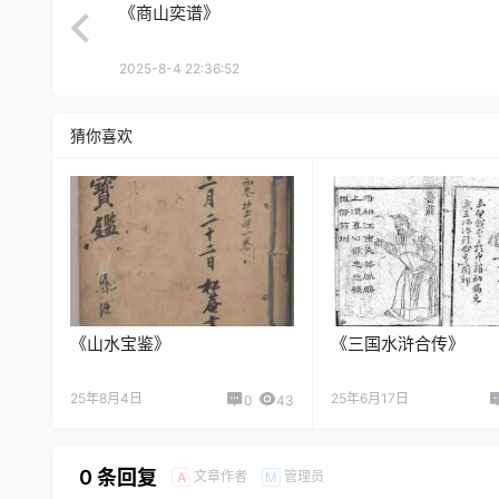
《商山奕谱》
2025-8-4 22:36:52
猜你喜欢
《山水宝鉴》
《三国水浒合传》
25年8月4日
25年6月17日
0
43
0 条回复
文章作者
管理员
A
M