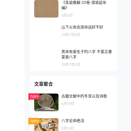
《圣谕像解·20卷·清梁延年
编》
6月3日
山下火命女孩命运好不好
25年7月8日
男命有妾生子的八字 不爱正妻
爱妾八字
25年7月3日
文章聚合
古籍文献中的冬至以及诗歌
TOP1
5月19日
八字论命绝活
TOP2
5月19日