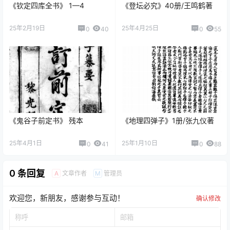
《钦定四库全书》 1—4
《登坛必究》40册/王鸣鹤著
25年2月19日
25年4月25日
0
40
0
55
《鬼谷子前定书》 残本
《地理四弹子》1册/张九仪著
25年4月1日
25年1月10日
0
41
0
88
0 条回复
文章作者
管理员
A
M
欢迎您，新朋友，感谢参与互动！
确认修改