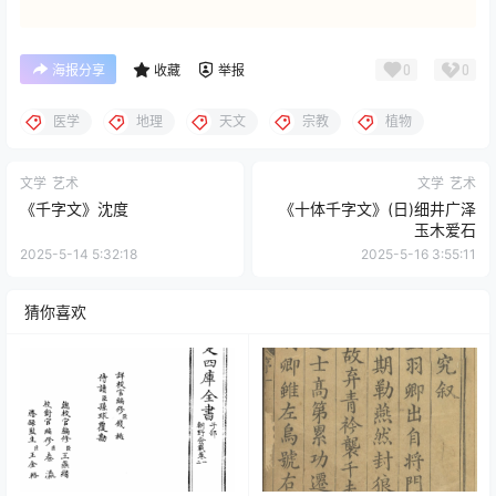
0
0
海报分享
收藏
举报
医学
地理
天文
宗教
植物
文学
艺术
文学
艺术
《千字文》沈度
《十体千字文》(日)细井广泽
玉木爱石
2025-5-14 5:32:18
2025-5-16 3:55:11
猜你喜欢