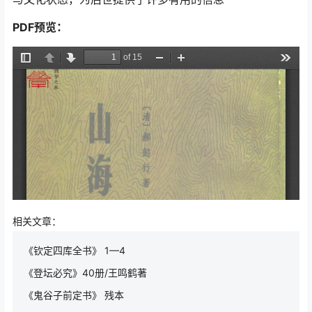
PDF预览：
相关文章：
《钦定四库全书》 1—4
《登坛必究》40册/王鸣鹤著
《鬼谷子前定书》 残本