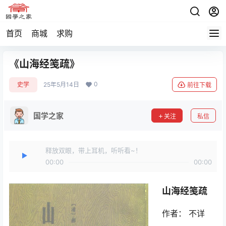
首页
商城
求购
《山海经笺疏》
0
史学
25年5月14日
前往下载
国学之家
关注
私信
释放双眼，带上耳机，听听看~！
00:00
00:00
山海经笺疏
作者： 不详