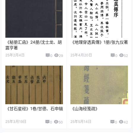
《秘册汇函》24册/沈士龙、胡
《地理穿透真傳》1册/张九仪著
震亨著
25年2月4日
25年4月20日
0
29
0
52
《甘石星经》1卷/甘德、石申辑
《山海经笺疏》
25年3月19日
25年5月14日
0
50
0
42