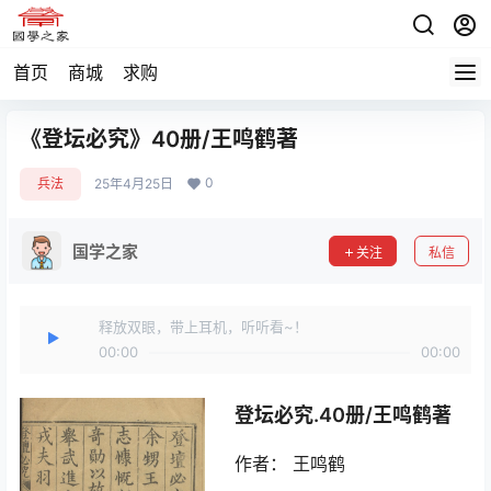
首页
商城
求购
《登坛必究》40册/王鸣鹤著
0
兵法
25年4月25日
国学之家
关注
私信
释放双眼，带上耳机，听听看~！
00:00
00:00
登坛必究.40册/王鸣鹤著
作者： 王鸣鹤