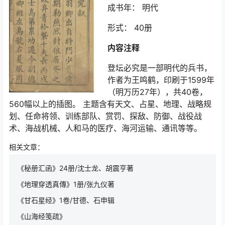
成书年： 明代
形式： 40册
内容注释
登坛必究是一部明代的兵书，
作者为王鸣鹤，印刷于1599年
（明万历27年），共40卷，
560幅以上的插图。 主题含有天文、占星、地理、战略规
划、任命将领、训练部队、赏罚、探敌、防御、战役战
术、海战机械、人和马的医疗、海河运输、通讯等等。
相关文章：
《秘册汇函》24册/沈士龙、胡震亨著
《地理穿透真傳》1册/张九仪著
《甘石星经》1卷/甘德、石申辑
《山海经笺疏》