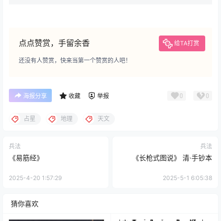
点点赞赏，手留余香
给TA打赏
还没有人赞赏，快来当第一个赞赏的人吧！
0
0
海报分享
收藏
举报
占星
地理
天文
兵法
兵法
《易筋经》
《长枪式图说》 清·手钞本
2025-4-20 1:57:29
2025-5-1 6:05:38
猜你喜欢