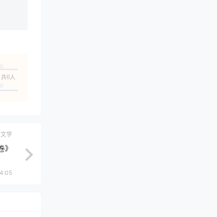
共0人
文学
卷》
4:05