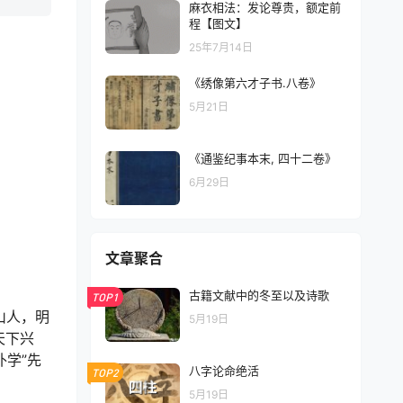
麻衣相法：发论尊贵，额定前
程【图文】
25年7月14日
《绣像第六才子书.八卷》
5月21日
《通鉴纪事本末, 四十二卷》
6月29日
文章聚合
古籍文献中的冬至以及诗歌
TOP1
山人，明
5月19日
天下兴
朴学”先
八字论命绝活
TOP2
5月19日