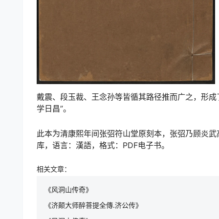
戴震、段玉裁、王念孙等皆循其路径推而广之，形成
学日昌”。
此本为清康熙年间张弨符山堂原刻本，张弨乃顾炎武
库，语言：漢語，格式：PDF电子书。
相关文章：
《风洞山传奇》
《济颠大师醉菩提全傳.济公传》