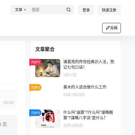
文章
登录
快速注册
投稿
文章聚合
诸葛亮的传世经典识人法，熟
TOP1
记七句口诀！
2月17日
喜木的人适合做什么工作
TOP2
25年7月23日
00:00
什么叫“庙算”?什么叫“谋略概
TOP3
算”?谋略八字诀”是什么？
 页
25年3月6日