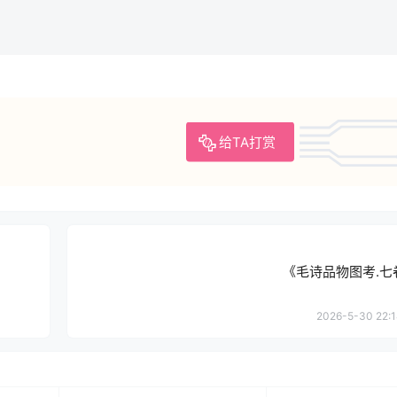
给TA打赏
《毛诗品物图考.七
2026-5-30 22:1