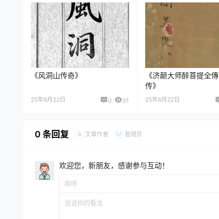
《风洞山传奇》
《济颠大师醉菩提全傳
传》
25年6月22日
25年6月22日
0
31
0 条回复
文章作者
管理员
A
M
欢迎您，新朋友，感谢参与互动！