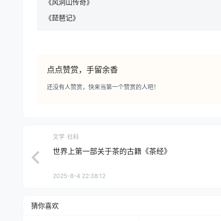
《风洞山传奇》
《琵琶记》
点点赞赏，手留余香
还没有人赞赏，快来当第一个赞赏的人吧！
文学
社科
世界上第一部关于茶的古籍《茶经》
2025-8-4 22:38:12
猜你喜欢