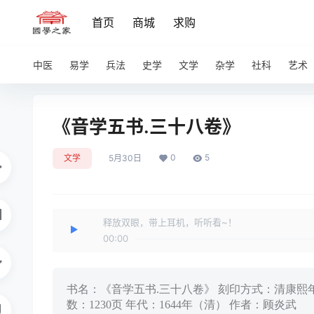
首页
商城
求购
中医
易学
兵法
史学
文学
杂学
社科
艺术
《音学五书.三十八卷》
0
5
文学
5月30日
释放双眼，带上耳机，听听看~！
00:00
书名：《音学五书.三十八卷》 刻印方式：清康熙年间
数：1230页 年代：1644年（清） 作者：顾炎武