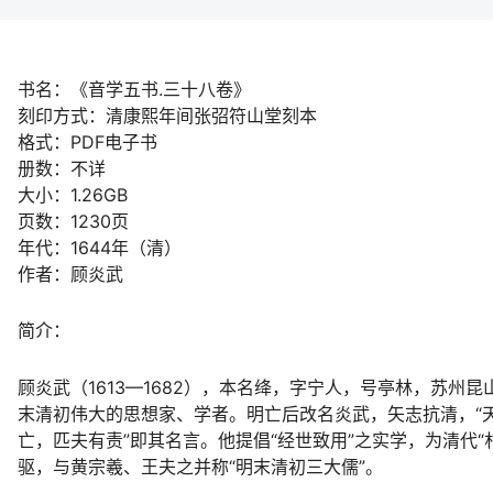
书名：《音学五书.三十八卷》
刻印方式：清康熙年间张弨符山堂刻本
格式：PDF电子书
册数：不详
大小：1.26GB
页数：1230页
年代：1644年（清）
作者：顾炎武
简介：
顾炎武（1613—1682），本名绛，字宁人，号亭林，苏州昆
末清初伟大的思想家、学者。明亡后改名炎武，矢志抗清，“
亡，匹夫有责”即其名言。他提倡“经世致用”之实学，为清代“
驱，与黄宗羲、王夫之并称“明末清初三大儒”。