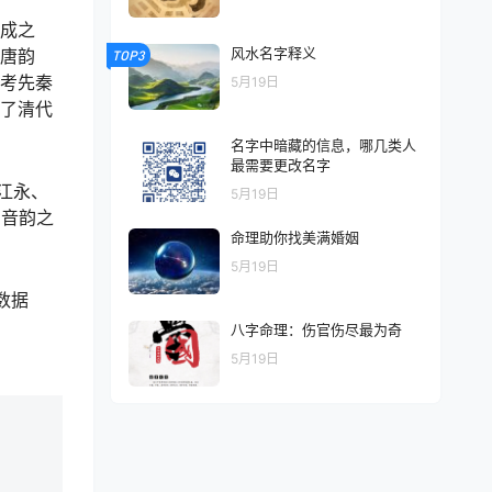
成之
风水名字释义
唐韵
TOP3
考先秦
5月19日
了清代
名字中暗藏的信息，哪几类人
最需要更改名字
江永、
5月19日
，音韵之
命理助你找美满婚姻
5月19日
数据
八字命理：伤官伤尽最为奇
5月19日