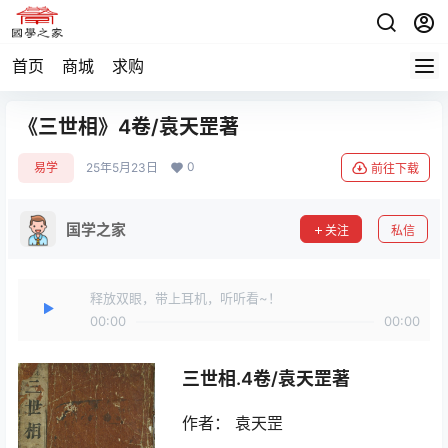
首页
商城
求购
《三世相》4卷/袁天罡著
0
易学
25年5月23日
前往下载
国学之家
关注
私信
释放双眼，带上耳机，听听看~！
00:00
00:00
三世相.4卷/袁天罡著
作者： 袁天罡