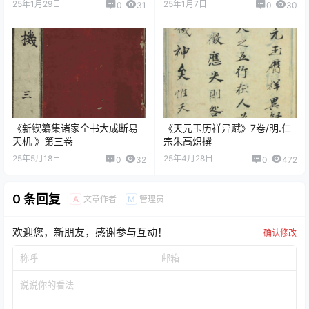
25年1月29日
25年1月7日
0
31
0
30
《新锲纂集诸家全书大成断易
《天元玉历祥异赋》7卷/明.仁
天机 》第三卷
宗朱高炽撰
25年5月18日
25年4月28日
0
32
0
472
0 条回复
文章作者
管理员
A
M
欢迎您，新朋友，感谢参与互动！
确认修改