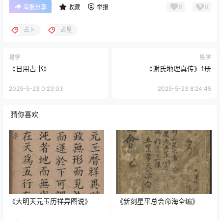
0
0
海报分享
收藏
举报
占卜
占星
易学
易学
《日用占书》
《谢氏地理真传》1册
2025-5-23 0:23:03
2025-5-23 8:24:45
猜你喜欢
《大明天元玉历祥异图说》
《新刻星平总会命海全编》