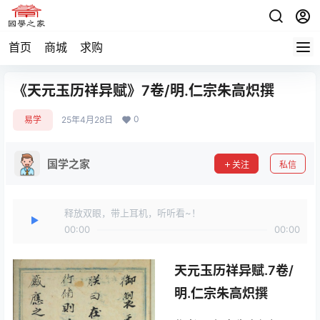
首页
商城
求购
《天元玉历祥异赋》7卷/明.仁宗朱高炽撰
0
易学
25年4月28日
国学之家
关注
私信
释放双眼，带上耳机，听听看~！
00:00
00:00
天元玉历祥异赋.7卷/
明.仁宗朱高炽撰