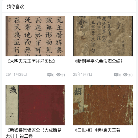
猜你喜欢
《大明天元玉历祥异图说》
《新刻星平总会命海全编》
25年1月29日
25年1月7日
0
31
0
30
《新锲纂集诸家全书大成断易
《三世相》4卷/袁天罡著
天机 》第三卷