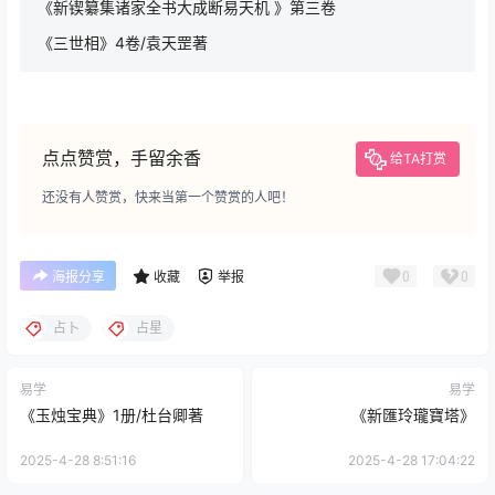
《新锲纂集诸家全书大成断易天机 》第三卷
《三世相》4卷/袁天罡著
点点赞赏，手留余香
给TA打赏
还没有人赞赏，快来当第一个赞赏的人吧！
0
0
海报分享
收藏
举报
占卜
占星
易学
易学
《玉烛宝典》1册/杜台卿著
《新匯玲瓏寶塔》
2025-4-28 8:51:16
2025-4-28 17:04:22