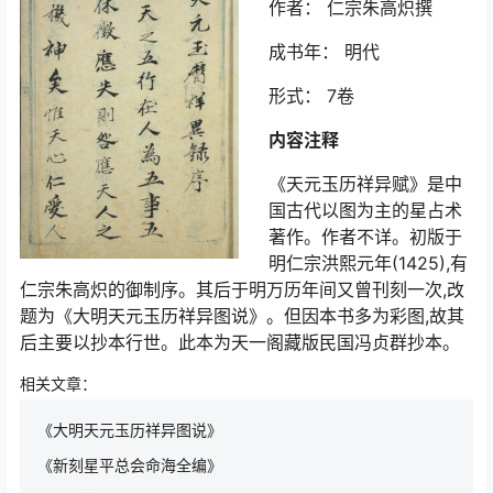
作者： 仁宗朱高炽撰
成书年： 明代
形式： 7卷
内容注释
《天元玉历祥异赋》是中
国古代以图为主的星占术
著作。作者不详。初版于
明仁宗洪熙元年(1425),有
仁宗朱高炽的御制序。其后于明万历年间又曾刊刻一次,改
题为《大明天元玉历祥异图说》。但因本书多为彩图,故其
后主要以抄本行世。此本为天一阁藏版民国冯贞群抄本。
相关文章：
《大明天元玉历祥异图说》
《新刻星平总会命海全编》