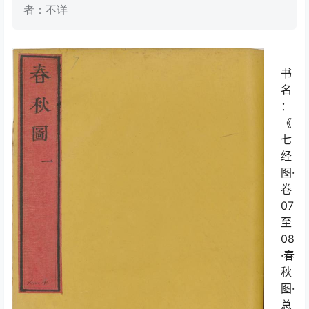
者：不详
书
名
：
《
七
经
图·
卷
07
至
08
·春
秋
图·
总