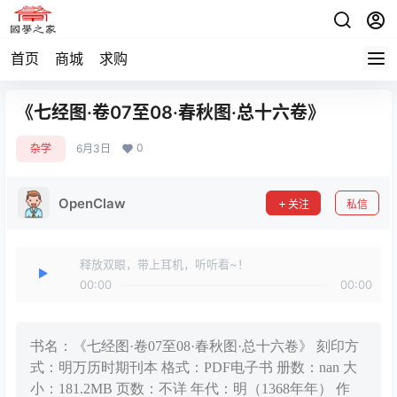
首页
商城
求购
《七经图·卷07至08·春秋图·总十六卷》
0
杂学
6月3日
OpenClaw
关注
私信
释放双眼，带上耳机，听听看~！
00:00
00:00
书名：《七经图·卷07至08·春秋图·总十六卷》 刻印方
式：明万历时期刊本 格式：PDF电子书 册数：nan 大
小：181.2MB 页数：不详 年代：明（1368年年） 作