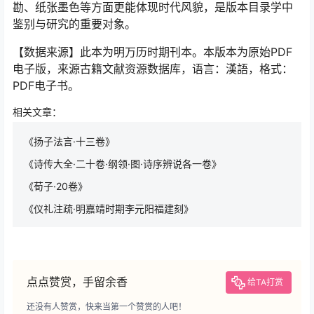
勘、纸张墨色等方面更能体现时代风貌，是版本目录学中
鉴别与研究的重要对象。
【数据来源】此本为明万历时期刊本。本版本为原始PDF
电子版，来源古籍文献资源数据库，语言：漢語，格式：
PDF电子书。
相关文章：
《扬子法言·十三卷》
《诗传大全·二十卷·纲领·图·诗序辨说各一卷》
《荀子·20卷》
《仪礼注疏·明嘉靖时期李元阳福建刻》
点点赞赏，手留余香
给TA打赏
还没有人赞赏，快来当第一个赞赏的人吧！