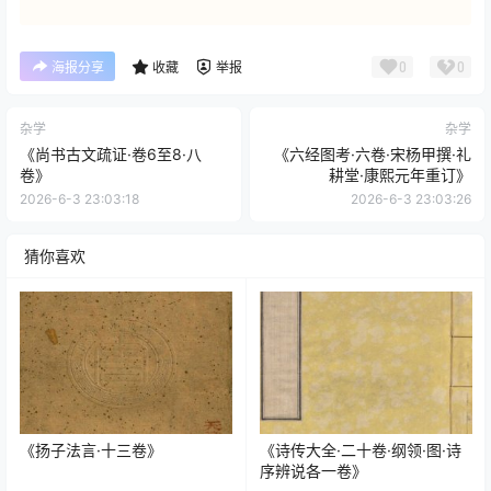
0
0
海报分享
收藏
举报
杂学
杂学
《尚书古文疏证·卷6至8·八
《六经图考·六卷·宋杨甲撰·礼
卷》
耕堂·康熙元年重订》
2026-6-3 23:03:18
2026-6-3 23:03:26
猜你喜欢
《扬子法言·十三卷》
《诗传大全·二十卷·纲领·图·诗
序辨说各一卷》