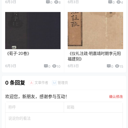
6月3日
6月3日
0
8
0
4
《荀子·20卷》
《仪礼注疏·明嘉靖时期李元阳
福建刻》
6月3日
6月3日
0
10
0
15
0 条回复
文章作者
管理员
A
M
欢迎您，新朋友，感谢参与互动！
确认修改