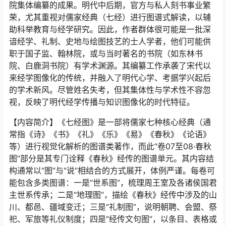
院集体编纂的成果。明代中后期，官方与私人刻书事业繁
荣，尤其重视对儒家经典（七经）进行图谱式解读，以辅
助科举教育与经学研究。因此，作者群体很可能是一批深
谙经学、礼制、史地与绘图技艺的士人学者，他们可能供
职于国子监、翰林院，或与当时著名的书院（如东林书
院、白鹿洞书院）有学术渊源。其编纂工作承袭了宋代以
来经学图像化的传统，并融入了明代心学、考据学兴起后
的学术新风。尽管姓名失考，但其集体性与学术性不容忽
视，反映了明代经学传播与知识图像化的时代特征。
【内容简介】《七经图》是一部将儒家七种核心经典（通
常指《诗》《书》《礼》《乐》《易》《春秋》《论语》
等）进行视觉化解析的图谱类著作，而此“卷07至08·春秋
图”部分是其专门诠释《春秋》经传的图谱单元。其内容结
构通常以“图”与“说”相结合的方式展开，体例严谨。每卷可
能包含多类图谱：一是“世系图”，梳理周王室及各诸侯国君
主世系传承；二是“地理图”，描绘《春秋》经传中涉及的山
川、都邑、疆域变迁；三是“礼制图”，说明朝聘、会盟、祭
祀、军旅等礼仪制度；四是“经传文句图”，以条目、表格或