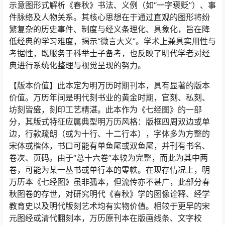
示意图形式解析《春秋》书法、义例（如“一字褒贬”）、事
件脉络及人物关系。其核心思想在于通过直观的图形将纷
繁复杂的历史事件、制度与经义条理化、具象化，旨在降
低经典的学习难度，揭示“微言大义”。学术上兼具实用性与
考据性，既服务于科举士子备考，也反映了明代学者对经
典进行系统化整理与视觉呈现的努力。
【版本价值】此本定为明万历时期刊本，具有显著的版本
价值。万历年间是明代刻书业的黄金时期，官刻、私刻、
坊刻皆盛，刻印工艺精湛。此本作为《七经图》的一部
分，其版式特征应属典型明万历风格：版框四周双边或单
边，行款疏朗（或为十行、十二行本），字体多为方整的
宋体或楷体，书口可能有单鱼尾或双鱼尾，并刊有书名、
卷次、页码。由于“总十六卷”本较为完整，而此为其中两
卷，可能为某一丛书或单行本的零帙。在现存情况上，明
万历本《七经图》虽非孤本，但流传亦不甚广，此部分春
秋图卷的存世，对研究明代《春秋》学的图像诠释、经学
教育史以及明代版刻艺术均有实物价值。相较于更早的宋
元图经或清代翻刻本，万历原刊本在版画线条、文字校